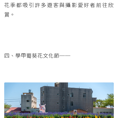
花季都吸引許多遊客與攝影愛好者前往欣
賞。
四、學甲蜀葵花文化節──