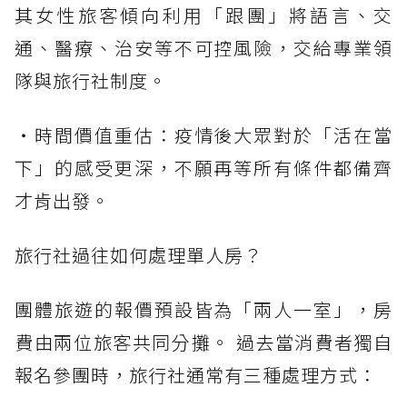
其女性旅客傾向利用「跟團」將語言、交
通、醫療、治安等不可控風險，交給專業領
隊與旅行社制度。
・時間價值重估：疫情後大眾對於「活在當
下」的感受更深，不願再等所有條件都備齊
才肯出發。
旅行社過往如何處理單人房？
團體旅遊的報價預設皆為「兩人一室」，房
費由兩位旅客共同分攤。 過去當消費者獨自
報名參團時，旅行社通常有三種處理方式：