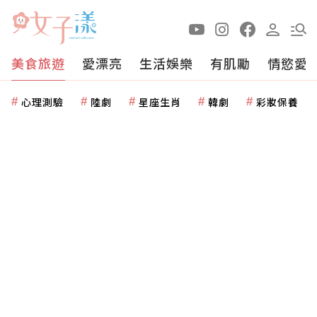
美食旅遊
愛漂亮
生活娛樂
有肌勵
情慾愛
心理測驗
陸劇
星座生肖
韓劇
彩妝保養