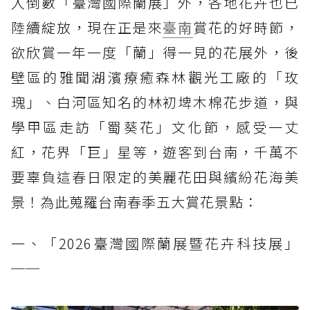
入倒數「臺灣國際蘭展」外，各地花卉也已
陸續綻放，現在正是來
臺南
賞花的好時節，
欲欣賞一年一度「蘭」得一見的花展外，後
壁區的雅聞湖濱療癒森林觀光工廠的「玫
瑰」、白河區知名的林初埤木棉花步道，與
學甲區走訪「蜀葵花」文化節，感受一丈
紅，花界「巨」星等，遊客到台南，千萬不
要辜負這春日限定的美麗花田與繽紛花海美
景！為此蒐羅台南春季五大賞花景點：
一、「2026臺灣國際蘭展暨花卉科技展」
──