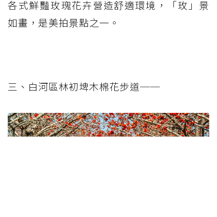
各式鮮豔玫瑰花卉營造舒適環境，「玫」景
如畫，是美拍景點之一。
三、白河區林初埤木棉花步道──