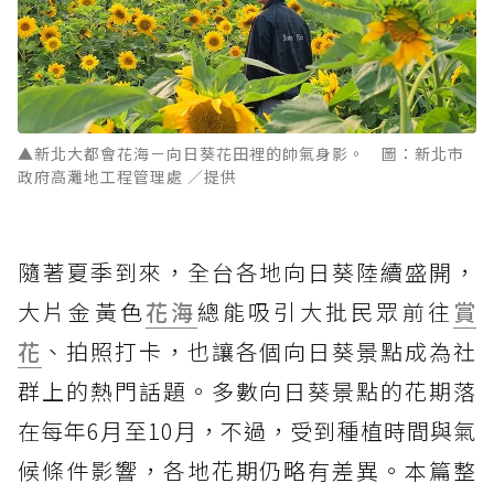
▲新北大都會花海－向日葵花田裡的帥氣身影。 圖：新北市
政府高灘地工程管理處 ／提供
隨著夏季到來，全台各地向日葵陸續盛開，
大片金黃色
花海
總能吸引大批民眾前往
賞
花
、拍照打卡，也讓各個向日葵景點成為社
群上的熱門話題。多數向日葵景點的花期落
在每年6月至10月，不過，受到種植時間與氣
候條件影響，各地花期仍略有差異。本篇整