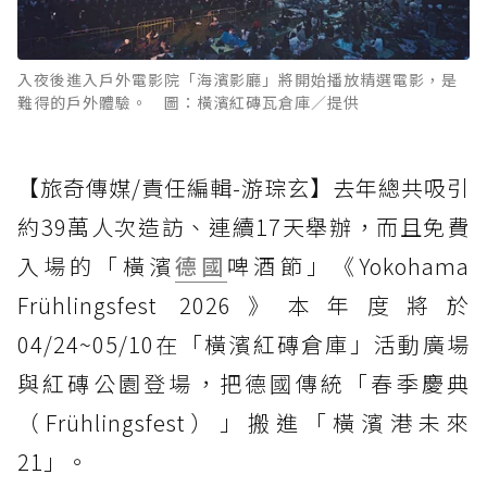
入夜後進入戶外電影院「海濱影廳」將開始播放精選電影，是
難得的戶外體驗。 圖：橫濱紅磚瓦倉庫／提供
【旅奇傳媒/責任編輯-游琮玄】去年總共吸引
約39萬人次造訪、連續17天舉辦，而且免費
入場的「橫濱
德國
啤酒節」《Yokohama
Frühlingsfest 2026》本年度將於
04/24~05/10在「橫濱紅磚倉庫」活動廣場
與紅磚公園登場，把德國傳統「春季慶典
（Frühlingsfest）」搬進「橫濱港未來
21」。