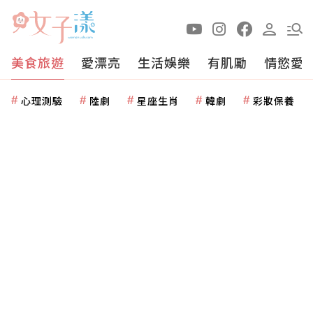
美食旅遊
愛漂亮
生活娛樂
有肌勵
情慾愛
心理測驗
陸劇
星座生肖
韓劇
彩妝保養