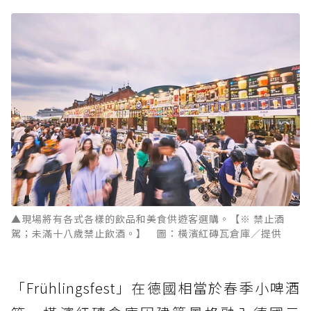
▲現場將有各式各樣的飲品和美食供遊客選購。【※ 禁止酒
駕；未滿十八歲禁止飲酒。】 圖：橫濱紅磚瓦倉庫／提供
「Frühlingsfest」在德國相當於春季小啤酒