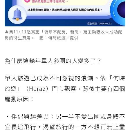
▲自11/ 11起實施「領隊不配房」新制，更主動吸收未成功配
房的衍生費用。 圖：何時旅遊／提供
為什麼這幾年單人參團的人變多了？
單人旅遊已成為不可忽視的浪潮。依「何時
旅遊」（Horaz）門市觀察，背後主要有四個
驅動原因：
・伴侶興趣差異：另一半不愛出國或身體不
宜長途飛行，渴望旅行的一方不想再無止盡