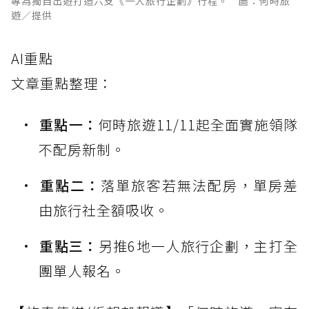
專為獨自出遊打造六支《一人旅行企劃》行程。 圖：何時旅
遊／提供
AI重點
文章重點整理：
重點一：
何時旅遊11/11起全面實施領隊
不配房新制。
重點二：
落單旅客若無法配房，單房差
由旅行社全額吸收。
重點三：
另推6地一人旅行企劃，主打全
團單人報名。