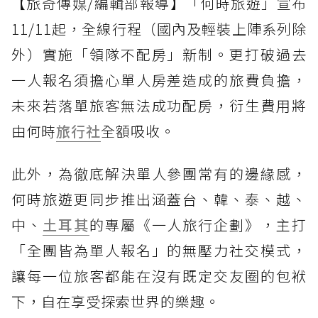
【旅奇傳媒/編輯部報導】「何時旅遊」宣布
11/11起，全線行程（國內及輕裝上陣系列除
外）實施「領隊不配房」新制。更打破過去
一人報名須擔心單人房差造成的旅費負擔，
未來若落單旅客無法成功配房，衍生費用將
由何時
旅行社
全額吸收。
此外，為徹底解決單人參團常有的邊緣感，
何時旅遊更同步推出涵蓋台、韓、泰、越、
中、
土耳其
的專屬《一人旅行企劃》，主打
「全團皆為單人報名」的無壓力社交模式，
讓每一位旅客都能在沒有既定交友圈的包袱
下，自在享受探索世界的樂趣。