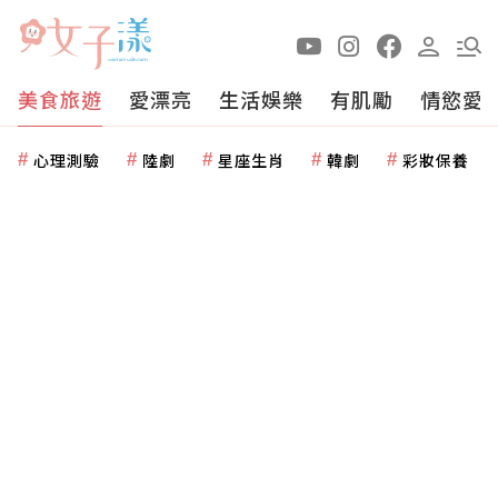
美食旅遊
愛漂亮
生活娛樂
有肌勵
情慾愛
心理測驗
陸劇
星座生肖
韓劇
彩妝保養