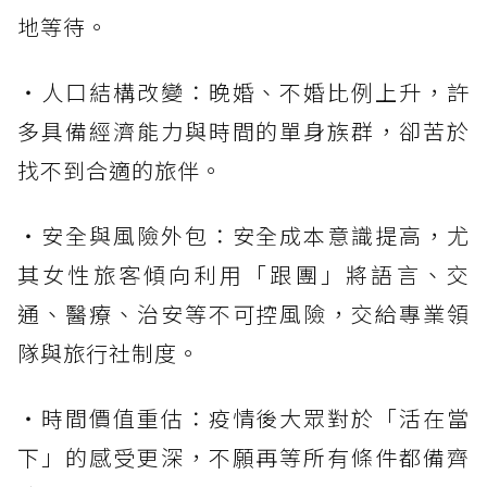
地等待。
・人口結構改變：晚婚、不婚比例上升，許
多具備經濟能力與時間的單身族群，卻苦於
找不到合適的旅伴。
・安全與風險外包：安全成本意識提高，尤
其女性旅客傾向利用「跟團」將語言、交
通、醫療、治安等不可控風險，交給專業領
隊與旅行社制度。
・時間價值重估：疫情後大眾對於「活在當
下」的感受更深，不願再等所有條件都備齊