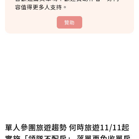
容值得更多人支持。
贊助
贊助說明
為了鼓勵作者持續創作更好的內容，會員可以
使用「贊助」功能實質回饋給喜愛的作者。可
將您認為適合的點數贈送給作者，一旦使用贊
助點數即不得撤銷，單筆贊助最低點數為30
點，最高點數沒有上限。
U 利點數 1 點 = NTD 1 元。
單人參團旅遊趨勢 何時旅遊11/11起
實施「領隊不配房」 落單更免收單房
確認送出