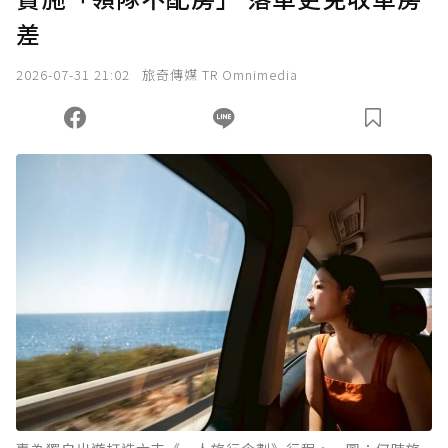
差
我已詳閱贊助說明，且同意站方的使用條款。
2026-07-31 21:02
旅奇傳媒 TR Omnimedia
您當前剩餘 U 利點數：
0
點；前往
購買點數