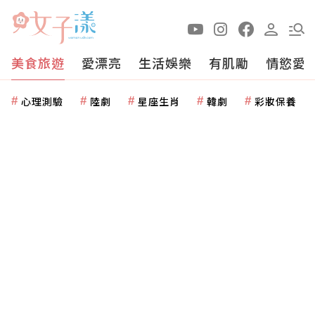
美食旅遊
愛漂亮
生活娛樂
有肌勵
情慾愛
心理測驗
陸劇
星座生肖
韓劇
彩妝保養