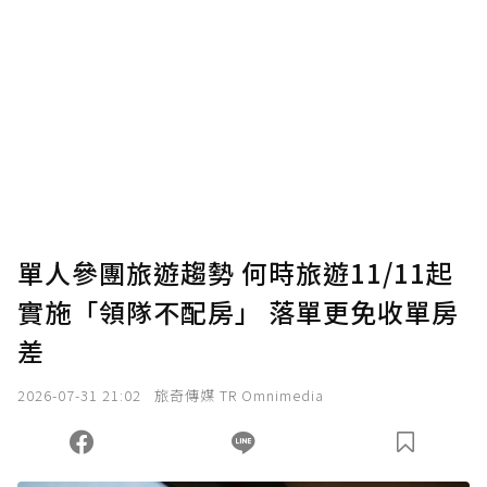
單人參團旅遊趨勢 何時旅遊11/11起
實施「領隊不配房」 落單更免收單房
差
2026-07-31 21:02
旅奇傳媒 TR Omnimedia