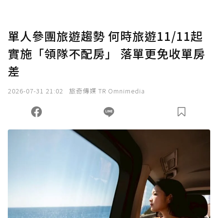
點，最高點數沒有上限。
U 利點數 1 點 = NTD 1 元。
單人參團旅遊趨勢 何時旅遊11/11起
實施「領隊不配房」 落單更免收單房
確認送出
差
我已詳閱贊助說明，且同意站方的使用條款。
2026-07-31 21:02
旅奇傳媒 TR Omnimedia
您當前剩餘 U 利點數：
0
點；前往
購買點數