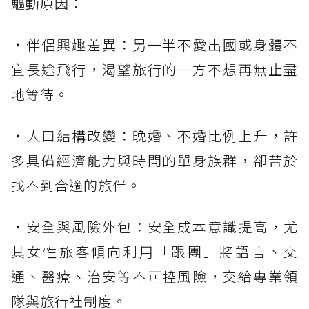
驅動原因：
・伴侶興趣差異：另一半不愛出國或身體不
宜長途飛行，渴望旅行的一方不想再無止盡
地等待。
・人口結構改變：晚婚、不婚比例上升，許
多具備經濟能力與時間的單身族群，卻苦於
找不到合適的旅伴。
・安全與風險外包：安全成本意識提高，尤
其女性旅客傾向利用「跟團」將語言、交
通、醫療、治安等不可控風險，交給專業領
隊與旅行社制度。