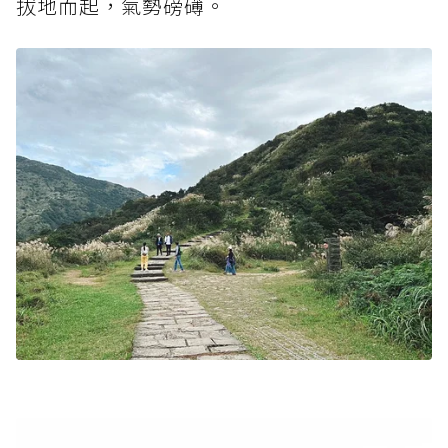
拔地而起，氣勢磅礡。