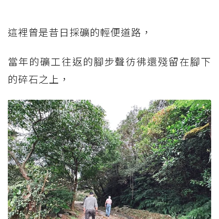
這裡曾是昔日採礦的輕便道路，
當年的礦工往返的腳步聲彷彿還殘留在腳下
的碎石之上，