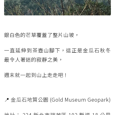
銀白色的芒草覆蓋了整片山坡，
一直延伸到茶壺山腳下，這正是金瓜石秋冬
最令人著迷的寂靜之美，
週末就一起到山上走走吧 !
📍 金瓜石地質公園 (Gold Museum Geopark)
地址： 224 新北市瑞芳區 102 縣道 18 公里