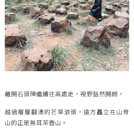
離開石頭陣繼續往高處走，視野豁然開朗，
越過層層翻湧的芒草浪頭，遠方矗立在山脊
山的正是無耳茶壺山。