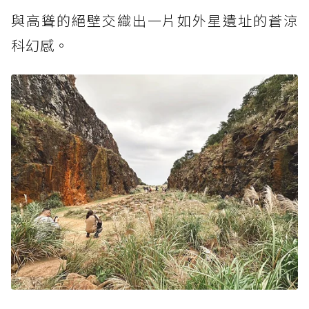
與
高聳
的絕壁交織出一片如外星遺址的蒼涼
科幻感。