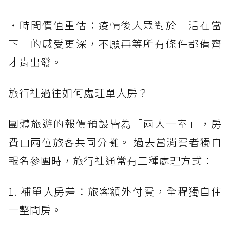
・時間價值重估：疫情後大眾對於「活在當
下」的感受更深，不願再等所有條件都備齊
才肯出發。
旅行社過往如何處理單人房？
團體旅遊的報價預設皆為「兩人一室」，房
費由兩位旅客共同分攤。 過去當消費者獨自
報名參團時，旅行社通常有三種處理方式：
1. 補單人房差：旅客額外付費，全程獨自住
一整間房。