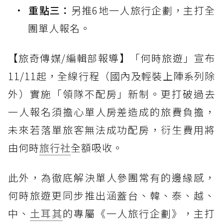
重點三：
另推6地一人旅行企劃，主打全
團單人報名。
【旅奇傳媒/編輯部報導】「何時旅遊」宣布
11/11起，全線行程（國內及輕裝上陣系列除
外）實施「領隊不配房」新制。更打破過去
一人報名須擔心單人房差造成的旅費負擔，
未來若落單旅客無法成功配房，衍生費用將
由何時
旅行社
全額吸收。
此外，為徹底解決單人參團常有的邊緣感，
何時旅遊更同步推出涵蓋台、韓、泰、越、
中、
土耳其
的專屬《一人旅行企劃》，主打