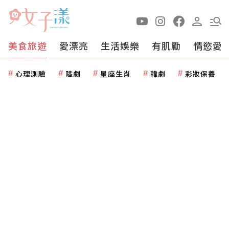
美食旅遊
愛漂亮
生活娛樂
有肌勵
情慾愛
心理測驗
陸劇
星座生肖
韓劇
彩妝保養