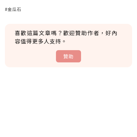
#金瓜石
喜歡這篇文章嗎？歡迎贊助作者，好內
容值得更多人支持。
贊助
贊助說明
為了鼓勵作者持續創作更好的內容，會員可以
使用「贊助」功能實質回饋給喜愛的作者。可
將您認為適合的點數贈送給作者，一旦使用贊
助點數即不得撤銷，單筆贊助最低點數為30