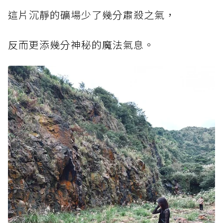
這片沉靜的礦場少了幾分肅殺之氣，
反而更添幾分神秘的魔法氣息。