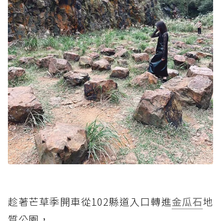
趁著芒草季開車從102縣道入口轉進
金瓜石
地
質公園，