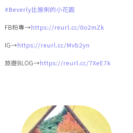
#Beverly比猴俐的小花園
FB粉專→
https://reurl.cc/0o2mZk
IG→
https://reurl.cc/Mvb2yn
旅遊BLOG→
https://reurl.cc/7XeE7k