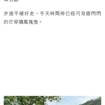
步道平緩好走，冬天時兩旁已經可見銀閃閃
的芒草
隨風搖曳。