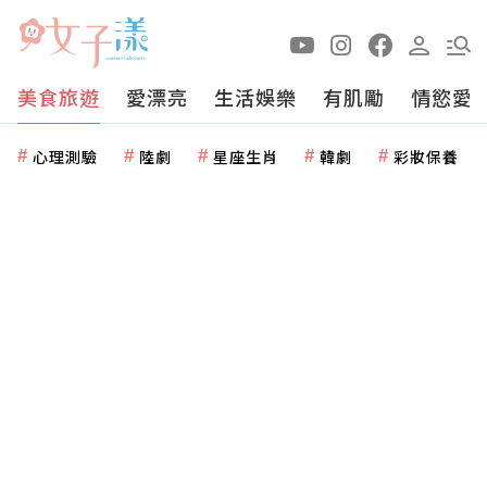
美食旅遊
愛漂亮
生活娛樂
有肌勵
情慾愛
心理測驗
陸劇
星座生肖
韓劇
彩妝保養