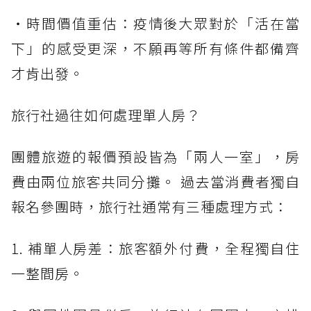
・時間價值重估：疫情後大眾對於「活在當
下」的感受更深，不願再等所有條件都備齊
才肯出發。
旅行社過往如何處理單人房？
團體旅遊的報價預設皆為「兩人一室」，房
費由兩位旅客共同分攤。 過去當消費者獨自
報名參團時，旅行社通常有三種處理方式：
1. 補單人房差：旅客額外付費，全程獨自住
一整間房。