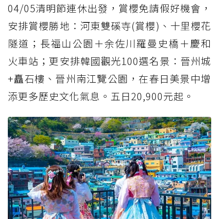
04/05清明節連休出發，賞櫻免請假好機會，
安排賞櫻勝地：河東雙磎寺(賞櫻)、十里櫻花
隧道；長福山公園＋余佐川羅曼史橋＋慶和
火車站；更安排韓國觀光100選名景：晉州城
+矗石樓、晉州南江覽公園，在春日美景中增
添更多歷史文化氣息。五日20,900元起。