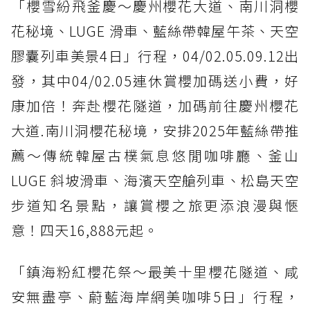
「櫻雪紛飛釜慶～慶州櫻花大道、南川洞櫻
花秘境、LUGE 滑車、藍絲帶韓屋午茶、天空
膠囊列車美景4日」行程，04/02.05.09.12出
發，其中04/02.05連休賞櫻加碼送小費，好
康加倍！奔赴櫻花隧道，加碼前往慶州櫻花
大道.南川洞櫻花秘境，安排2025年藍絲帶推
薦～傳統韓屋古樸氣息悠閒咖啡廳、釜山
LUGE 斜坡滑車、海濱天空艙列車、松島天空
步道知名景點，讓賞櫻之旅更添浪漫與愜
意！四天16,888元起。
「鎮海粉紅櫻花祭～最美十里櫻花隧道、咸
安無盡亭、蔚藍海岸網美咖啡5日」行程，