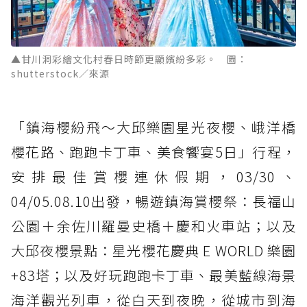
▲甘川洞彩繪文化村春日時節更顯繽紛多彩。 圖：
shutterstock／來源
「鎮海櫻紛飛～大邱樂園星光夜櫻、峨洋橋
櫻花路、跑跑卡丁車、美食饗宴5日」行程，
安排最佳賞櫻連休假期，03/30、
04/05.08.10出發，暢遊鎮海賞櫻祭：長福山
公園＋余佐川羅曼史橋＋慶和火車站；以及
大邱夜櫻景點：星光櫻花慶典 E WORLD 樂園
+83塔；以及好玩跑跑卡丁車、最美藍線海景
海洋觀光列車，從白天到夜晚，從城市到海