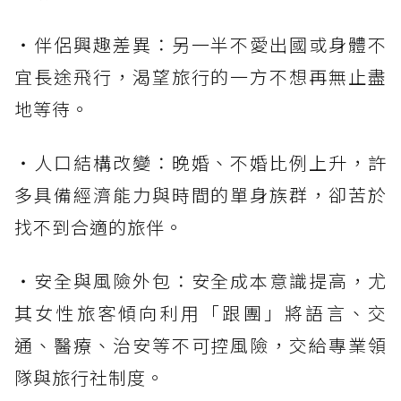
・伴侶興趣差異：另一半不愛出國或身體不
宜長途飛行，渴望旅行的一方不想再無止盡
地等待。
・人口結構改變：晚婚、不婚比例上升，許
多具備經濟能力與時間的單身族群，卻苦於
找不到合適的旅伴。
・安全與風險外包：安全成本意識提高，尤
其女性旅客傾向利用「跟團」將語言、交
通、醫療、治安等不可控風險，交給專業領
隊與旅行社制度。