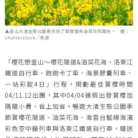
▲釜山大渚生態公園春天除了賞櫻還有油菜花而聞名。 圖：
shutterstock／來源
「櫻花戀釜山～櫻花隧道&油菜花海、洛東江
鐵道自行車、跑跑卡丁車、海景膠囊列車、
一站彩妝4日」行程，規劃最佳賞櫻時間
04/11.12出團，其中04/04連假出發賞櫻加
碼贈小費，省上加省。暢遊大渚生態公園季
節賞櫻花隧道、油菜花海、海雲台藍線海濱
彩色空中艙列車與洛東江鐵道自行車，贈送