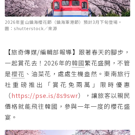
2026年釜山鎮海櫻花節（鎮海軍港節）預計3月下旬登場。
圖：shutterstock／來源
【旅奇傳媒/編輯部報導】跟著春天的腳步，
一起賞花去！2026年的
韓國
繁花盛開，不管
是
櫻花
、油菜花，處處生機盎然。東南旅行
社重磅推出「賞花免兩萬」限時優惠
（
https://pse.is/8s9swr
），讓旅客以親民
價格就能飛往韓國，參與一年一度的櫻花盛
宴。