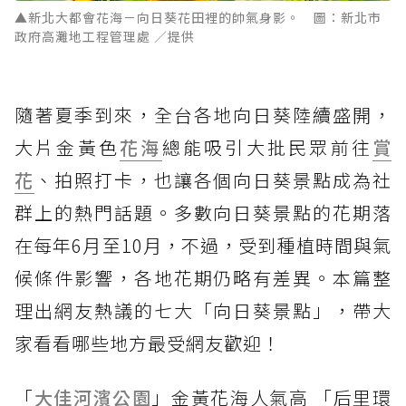
▲新北大都會花海－向日葵花田裡的帥氣身影。 圖：新北市
政府高灘地工程管理處 ／提供
隨著夏季到來，全台各地向日葵陸續盛開，
大片金黃色
花海
總能吸引大批民眾前往
賞
花
、拍照打卡，也讓各個向日葵景點成為社
群上的熱門話題。多數向日葵景點的花期落
在每年6月至10月，不過，受到種植時間與氣
候條件影響，各地花期仍略有差異。本篇整
理出網友熱議的七大「向日葵景點」，帶大
家看看哪些地方最受網友歡迎！
「
大佳河濱公園
」金黃花海人氣高 「后里環