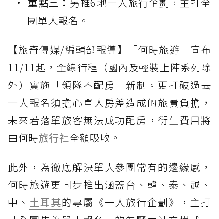
重點三：
另推6地一人旅行企劃，主打全
團單人報名。
【旅奇傳媒/編輯部報導】「何時旅遊」宣布
11/11起，全線行程（國內及輕裝上陣系列除
外）實施「領隊不配房」新制。更打破過去
一人報名須擔心單人房差造成的旅費負擔，
未來若落單旅客無法成功配房，衍生費用將
由何時
旅行社
全額吸收。
此外，為徹底解決單人參團常有的邊緣感，
何時旅遊更同步推出涵蓋台、韓、泰、越、
中、
土耳其
的專屬《一人旅行企劃》，主打