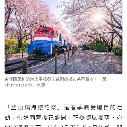
▲韓國慶和鎮海火車站春天盛開的櫻花美不勝收。 圖：
shutterstock／來源
「釜山鎮海櫻花祭」是春季最受矚目的活
動，街道兩旁櫻花盛開，花瓣隨風飄落，宛