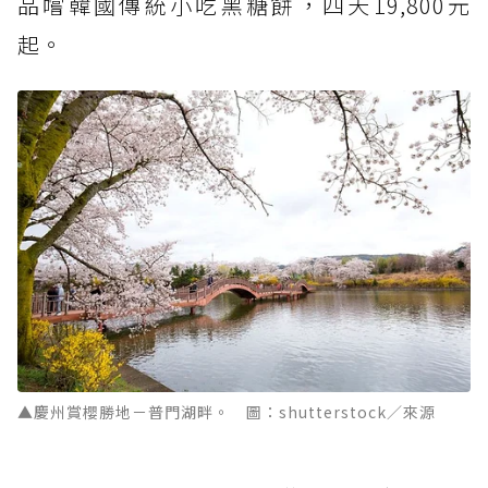
品嚐韓國傳統小吃黑糖餅，四天19,800元
起。
▲慶州賞櫻勝地－普門湖畔。 圖：shutterstock／來源