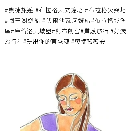
#奧捷旅遊 #布拉格天文鐘塔 #布拉格火藥塔
#國王湖遊船 #伏爾他瓦河遊船
#
布拉格城堡
區
#
庫倫洛夫城堡
#
熊布朗宮
#質感旅行 #好漾
旅行社
#玩出你的東歐魂 #奧捷薇薇安