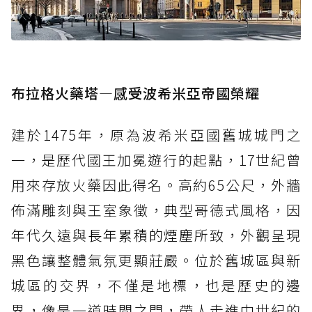
布拉格火藥塔—感受波希米亞帝國榮耀
建於1475年，原為波希米亞國舊城城門之
一，是歷代國王加冕遊行的起點，17世紀曾
用來存放火藥因此得名。高約65公尺，外牆
佈滿雕刻與王室象徵，典型哥德式風格，因
年代久遠與
長年累積的煙塵
所致，外觀呈現
黑色讓整體氣氛更顯莊嚴。位於舊城區與新
城區的交界，不僅是地標，也是歷史的邊
界，像是一道時間之門，帶人走進中世紀的