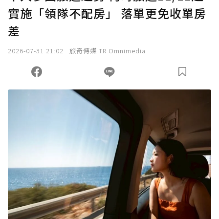
實施「領隊不配房」 落單更免收單房
確認送出
差
我已詳閱贊助說明，且同意站方的使用條款。
2026-07-31 21:02
旅奇傳媒 TR Omnimedia
您當前剩餘 U 利點數：
0
點；前往
購買點數