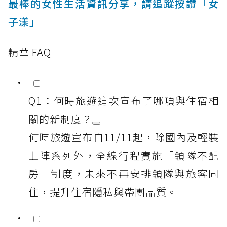
最棒的女性生活資訊分享，請追蹤按讚「女
子漾」
精華 FAQ
Q1：何時旅遊這次宣布了哪項與住宿相
關的新制度？
何時旅遊宣布自11/11起，除國內及輕裝
上陣系列外，全線行程實施「領隊不配
房」制度，未來不再安排領隊與旅客同
住，提升住宿隱私與帶團品質。