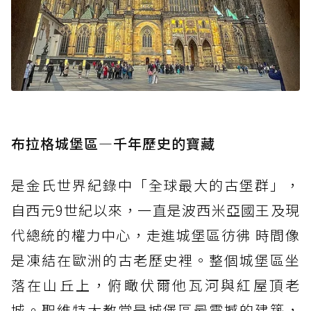
布拉格城堡區—千年歷史的寶藏
是金氏世界紀錄中「全球最大的古堡群」，
自西元9世紀以來，一直是波西米亞國王及現
代總統的權力中心，走進城堡區彷彿 時間像
是凍結在歐洲的古老歷史裡。整個城堡區坐
落在山丘上，俯瞰伏爾他瓦河與紅屋頂老
城。聖維特大教堂是城堡區最震撼的建築，