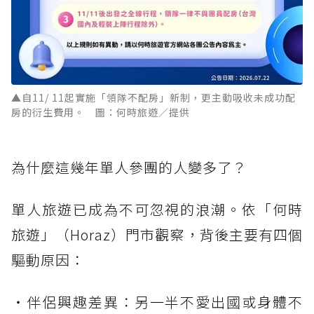
▲自11/ 11起實施「領隊不配房」新制，更主動吸收未成功配
房的衍生費用。 圖：何時旅遊／提供
為什麼這幾年單人參團的人變多了？
單人旅遊已成為不可忽視的浪潮。依「何時
旅遊」（Horaz）門市觀察，背後主要有四個
驅動原因：
・伴侶興趣差異：另一半不愛出國或身體不