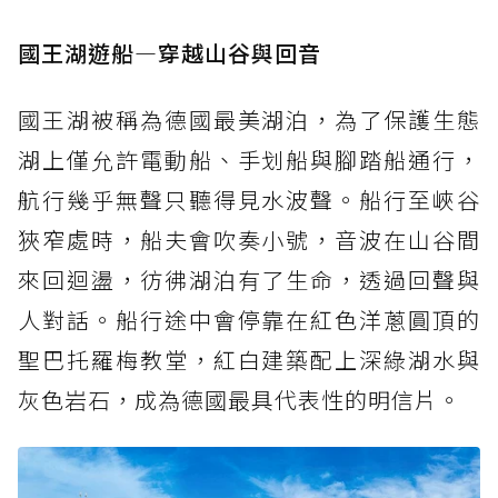
國王湖遊船—穿越山谷與回音
國王湖被稱為德國最美湖泊，為了保護生態
湖上僅允許電動船、手划船與腳踏船通行，
航行幾乎無聲只聽得見水波聲。船行至峽谷
狹窄處時，船夫會吹奏小號，音波在山谷間
來回迴盪，彷彿湖泊有了生命，透過回聲與
人對話。船行途中會停靠在紅色洋蔥圓頂的
聖巴托羅梅教堂，紅白建築配上深綠湖水與
灰色岩石，成為德國最具代表性的明信片。