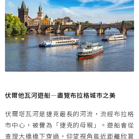
伏爾他瓦河遊船—盡覽布拉格城市之美
伏爾塔瓦河是捷克最長的河流，流經布拉格
市中心，被譽為「捷克的母親」。遊船會從
查理大橋橋下穿過，仰望視角能近距離欣賞