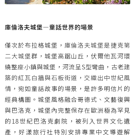
庫倫洛夫城堡—童話世界的場景
僅次於布拉格城堡，
庫倫洛夫城堡是捷克第
二大城堡
群
，
城堡高踞山丘，伏爾他瓦河環
繞整座小鎮與城堡，河流呈S型彎曲，
古老建
築的紅瓦白牆與石板街道，交織出中世紀風
情，
宛如童話故事的場景，是許多明信片的
經典構圖。城堡風格融合哥德式、文藝復興
與巴洛克，城堡內完整保存在歐洲極為罕見
的18世紀巴洛克劇院，被列入世界文化遺
產，好漾旅行社特別安排專業中文導遊解