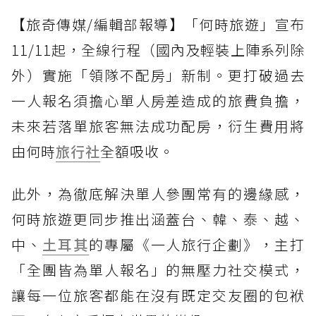
【旅奇傳媒/編輯部報導】「何時旅遊」宣布
11/11起，全線行程（國內及輕裝上陣系列除
外）實施「領隊不配房」新制。更打破過去
一人報名須擔心單人房差造成的旅費負擔，
未來若落單旅客無法成功配房，衍生費用將
由何時
旅行社
全額吸收。
此外，為徹底解決單人參團常有的邊緣感，
何時旅遊更同步推出涵蓋台、韓、泰、越、
中、
土耳其
的專屬《一人旅行企劃》，主打
「全團皆為單人報名」的無壓力社交模式，
讓每一位旅客都能在沒有既定交友圈的包袱