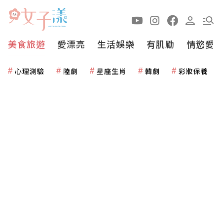
美食旅遊
愛漂亮
生活娛樂
有肌勵
情慾愛
心理測驗
陸劇
星座生肖
韓劇
彩妝保養