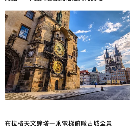
布拉格天文鐘塔—乘電梯俯瞰古城全景