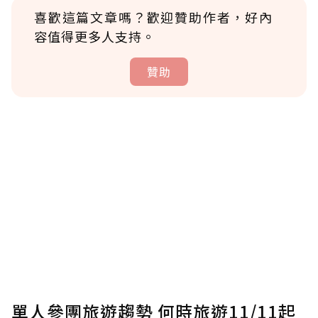
喜歡這篇文章嗎？歡迎贊助作者，好內
容值得更多人支持。
贊助
贊助說明
為了鼓勵作者持續創作更好的內容，會員可以
使用「贊助」功能實質回饋給喜愛的作者。可
將您認為適合的點數贈送給作者，一旦使用贊
助點數即不得撤銷，單筆贊助最低點數為30
點，最高點數沒有上限。
U 利點數 1 點 = NTD 1 元。
單人參團旅遊趨勢 何時旅遊11/11起