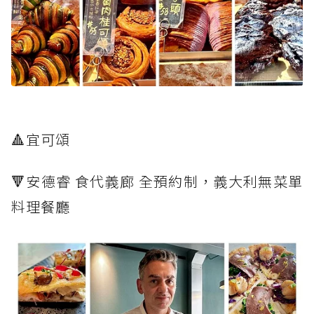
🔺宜可頌
🔻安德睿 食代義廊 全預約制，義大利無菜單
料理餐廳