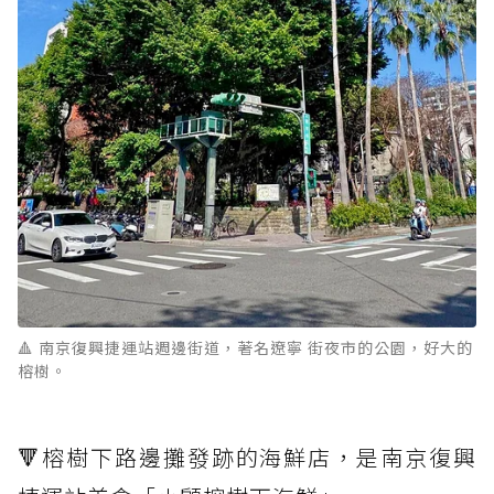
🔺 南京復興捷運站週邊街道，著名遼寧 街夜市的公園，好大的
榕樹。
🔻榕樹下路邊攤發跡的海鮮店，是南京復興