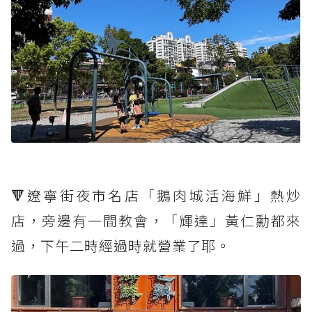
🔻遼寧街夜市名店
「鵝肉城活海鮮」熱炒
店，旁邊有一間教會，「輝達」黃仁勳都來
過，
下午二時經過時就營業了耶。