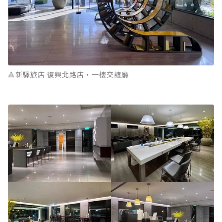
🔺新驛旅店 復興北路店，一樓交誼廳