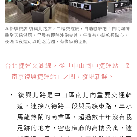
🔺新驛旅店 復興北路店，二樓交誼廳，自助咖啡吧！自助咖啡
機全天候供應，早晨有即時沖泡麥片，午後有小餅乾類點心，
夜晚深夜還可以吃吃泡麵，有像家的溫度。
台北捷運文湖線，從「中山國中捷運站」到
「南京復興捷運站」之間，發現新鮮。
復興北路是中山區南北向重要交通幹
道，連接八德路二段與民族東路，車水
馬龍熱鬧的商業區，超過數十年沒有我
足跡的地方，密密麻麻的高樓公寓，遠