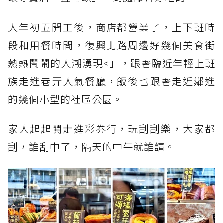
大年初五開工後，商店都營業了，上下班時
段和用餐時間，復興北路周邊好幾個美食街
熱熱鬧鬧的人潮湧現<」，跟著臨近年輕上班
族走進巷弄人氣餐廳，飯後也跟著走近鄰進
的幾個小型的社區公園。
家人起起鬨走進彩券行，玩刮刮樂，大家都
刮，誰刮中了，隔天的中午就誰請。