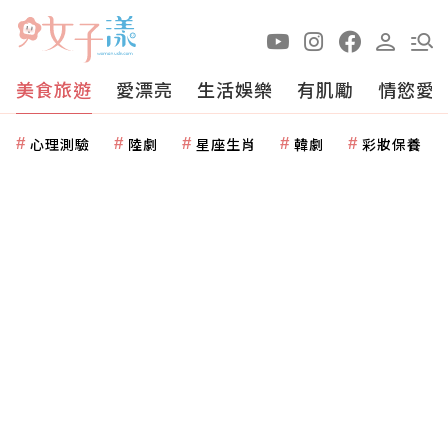
美食旅遊
愛漂亮
生活娛樂
有肌勵
情慾愛
心理測驗
陸劇
星座生肖
韓劇
彩妝保養