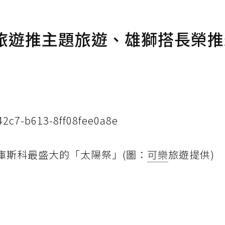
樂旅遊推主題旅遊、雄獅搭長榮推
2c7-b613-8ff08fee0a8e
魯庫斯科最盛大的「太陽祭」(圖：
可樂
旅遊提供)