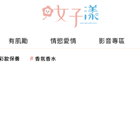
有肌勵
情慾愛情
影音專區
彩妝保養
香氛香水