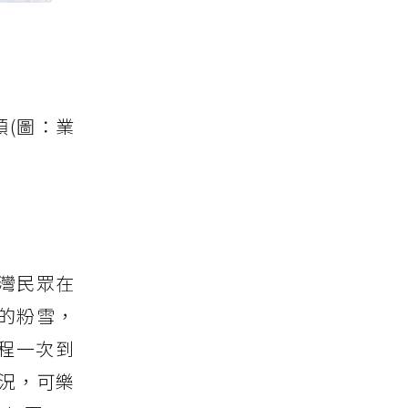
(圖：業
灣民眾在
的粉雪，
課程一次到
況，可樂