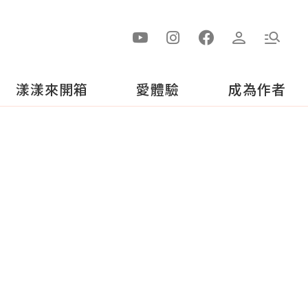
漾漾來開箱
愛體驗
成為作者