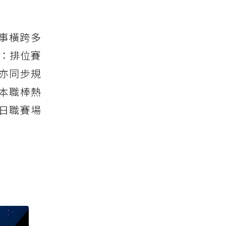
賽事橫跨多
含：排位賽
亦同步規
本職棒熱
日職賽場