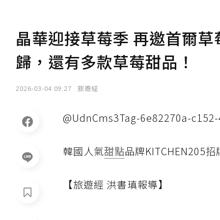
晶華迎接草莓季 再邀首爾
歸，還有多款草莓甜品！
2026-03-04 09:27
旅遊經
@UdnCms3Tag-6e82270a-c152-
韓國人氣
甜點
品牌KITCHEN205
【旅遊經 洪書瑱報導】