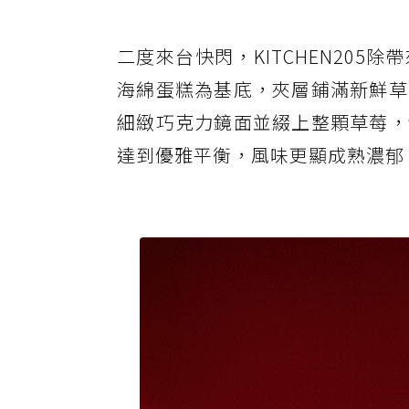
二度來台快閃，KITCHEN20
海綿蛋糕為基底，夾層鋪滿新鮮草
細緻巧克力鏡面並綴上整顆草莓，
達到優雅平衡，風味更顯成熟濃郁