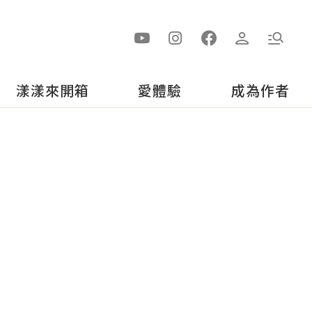
漾漾來開箱
愛體驗
成為作者