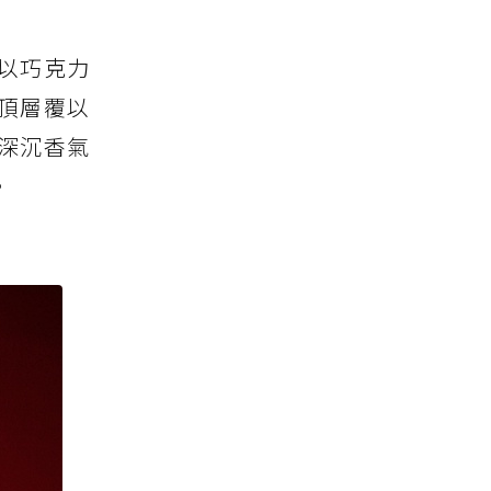
出以巧克力
頂層覆以
深沉香氣
。