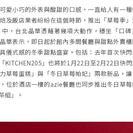
可愛小巧的外表與酸甜的口感，一直給人有一種
焙及飯店業者紛紛在這個時節，推出「草莓季」
」中，台北晶華憑藉著幾項大動作，穩坐「口碑
晶華表示，即日起於館內多間餐廳與甜點外賣櫃
具儀式感的冬季甜點盛宴。包括：去年首次快閃
ITCHEN205」也將於1月22日至2月22日快
力草莓蛋糕」與「冬日草莓帕妃」兩款新品，讓
，位於酒店一樓的azie餐廳也同步推出冬日草
茶組」。