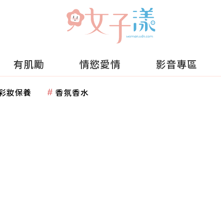
有肌勵
情慾愛情
影音專區
彩妝保養
香氛香水