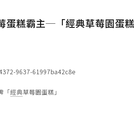
草莓蛋糕霸主─「經典草莓園蛋
4372-9637-61997ba42c8e
招牌「
經典
草莓園蛋糕」