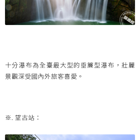
十分瀑布為全臺最大型的垂簾型瀑布，壯麗
景觀深受國內外旅客喜愛。
※. 望古站：