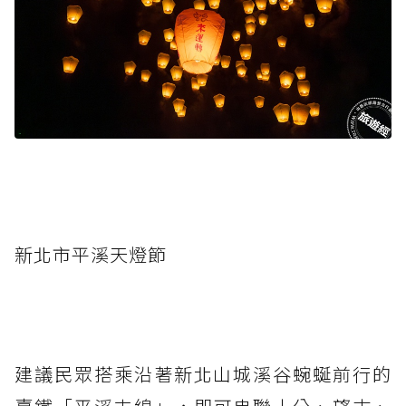
新北市平溪天燈節
建議民眾搭乘沿著新北山城溪谷蜿蜒前行的