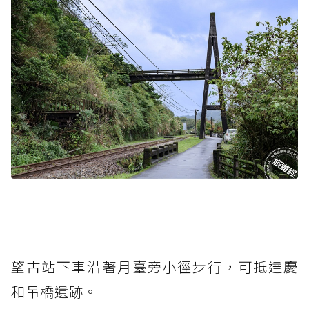
望古站下車沿著月臺旁小徑步行，可抵達慶
和吊橋遺跡。