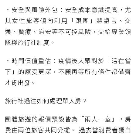
・安全與風險外包：安全成本意識提高，尤
其女性旅客傾向利用「跟團」將語言、交
通、醫療、治安等不可控風險，交給專業領
隊與旅行社制度。
・時間價值重估：疫情後大眾對於「活在當
下」的感受更深，不願再等所有條件都備齊
才肯出發。
旅行社過往如何處理單人房？
團體旅遊的報價預設皆為「兩人一室」，房
費由兩位旅客共同分攤。 過去當消費者獨自