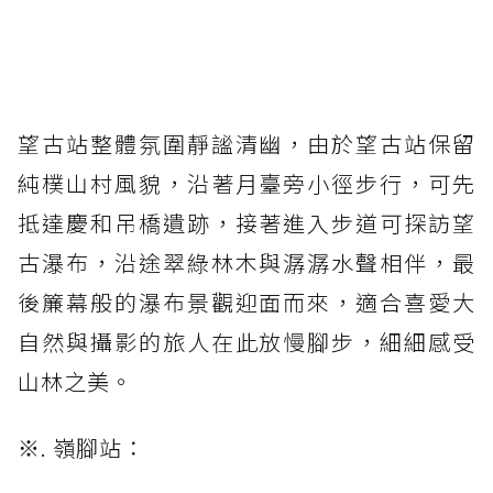
望古站整體氛圍靜謐清幽，由於望古站保留
純樸山村風貌，沿著月臺旁小徑步行，可先
抵達慶和吊橋遺跡，接著進入步道可探訪望
古瀑布，沿途翠綠林木與潺潺水聲相伴，最
後簾幕般的瀑布景觀迎面而來，適合喜愛大
自然與攝影的旅人在此放慢腳步，細細感受
山林之美。
※. 嶺腳站：