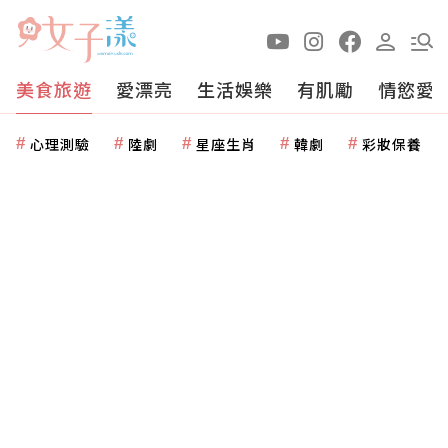
美食旅遊
愛漂亮
生活娛樂
有肌勵
情慾愛
心理測驗
陸劇
星座生肖
韓劇
彩妝保養