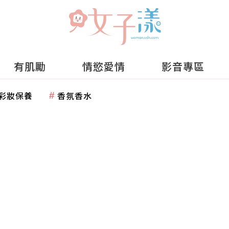
有肌勵
情慾愛情
影音專區
彩妝保養
香氛香水