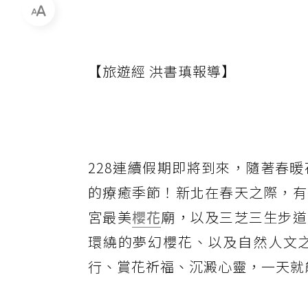
【旅遊經 洪書瑱報導】
228連續假期即將到來，隨著春
的療癒季節！新北在春天之際，有
宮最美
櫻花
廟，以及三芝三生步道
環繞的夢幻櫻花、以及自然人文
行、賞花祈福、沉澱心靈，一天就