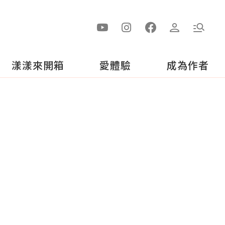
漾漾來開箱
愛體驗
成為作者