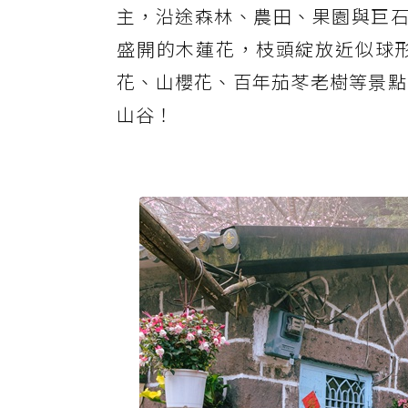
主，沿途森林、農田、果園與巨石
盛開的木蓮花，枝頭綻放近似球
花、山櫻花、百年茄苳老樹等景點
山谷！