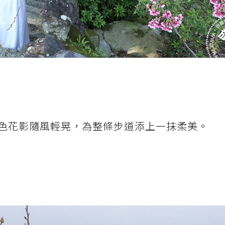
色花影隨風輕晃，為整條步道添上一抹柔美。