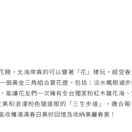
暖花開，北海岸真的可以變著「花」樣玩，感受春
一個黃金三角組合賞花遊，包括：淡水楓樹湖步
，能讓花友們一次擁有全台獨家粉紅木蓮花海、
之美和浪漫粉色隧道般的「三生步道」，適合親
能收穫滿滿春日美好回憶及收納美麗春景！