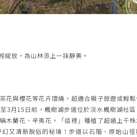
輕綻放，為山林添上一抹靜美。
茶花與櫻花等花卉環繞，超適合親子旅遊或輕鬆
至3月15日前，楓樹湖步道位於淡水楓樹湖社區
稱木蘭花、辛夷花，「這裡」種植了超過上千株
夢幻又清新脫俗的秘境！步道以石階、原始山徑