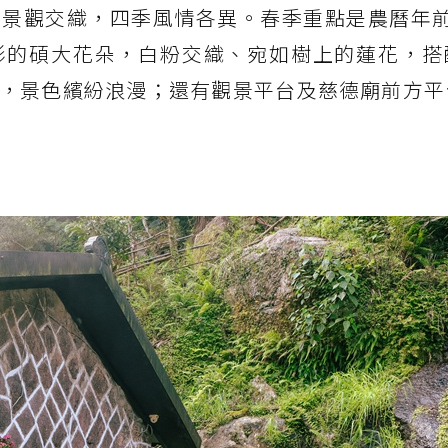
景觀交織，四季風情各異。春季重點是農曆年前
形的碩大花朵，白粉交織、宛如樹上的蓮花，搭
，景色繽紛浪漫；還有觀景平台及慈德廟前方平