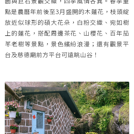
園與巨石景觀交織，四季風情各異。春季重
點是農曆年前後至3月盛開的木蓮花，枝頭綻
放近似球形的碩大花朵，白粉交織、宛如樹
上的蓮花，搭配周邊茶花、山櫻花、百年茄
苳老樹等景點，景色繽紛浪漫；還有觀景平
台及慈德廟前方平台可遠眺山谷！