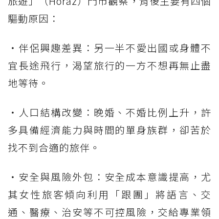
旅遊」（Horaz）門市觀察，背後主要有四個
驅動原因：
・伴侶興趣差異：另一半不愛出國或身體不
宜長途飛行，渴望旅行的一方不想再無止盡
地等待。
・人口結構改變：晚婚、不婚比例上升，許
多具備經濟能力與時間的單身族群，卻苦於
找不到合適的旅伴。
・安全與風險外包：安全成本意識提高，尤
其女性旅客傾向利用「跟團」將語言、交
通、醫療、治安等不可控風險，交給專業領