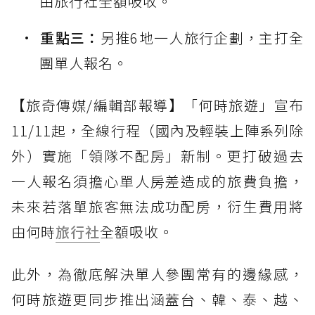
由旅行社全額吸收。
重點三：
另推6地一人旅行企劃，主打全
團單人報名。
【旅奇傳媒/編輯部報導】「何時旅遊」宣布
11/11起，全線行程（國內及輕裝上陣系列除
外）實施「領隊不配房」新制。更打破過去
一人報名須擔心單人房差造成的旅費負擔，
未來若落單旅客無法成功配房，衍生費用將
由何時
旅行社
全額吸收。
此外，為徹底解決單人參團常有的邊緣感，
何時旅遊更同步推出涵蓋台、韓、泰、越、