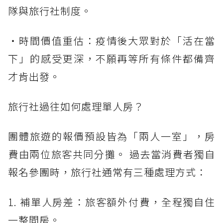
隊與旅行社制度。
・時間價值重估：疫情後大眾對於「活在當
下」的感受更深，不願再等所有條件都備齊
才肯出發。
旅行社過往如何處理單人房？
團體旅遊的報價預設皆為「兩人一室」，房
費由兩位旅客共同分攤。 過去當消費者獨自
報名參團時，旅行社通常有三種處理方式：
1. 補單人房差：旅客額外付費，全程獨自住
一整間房。