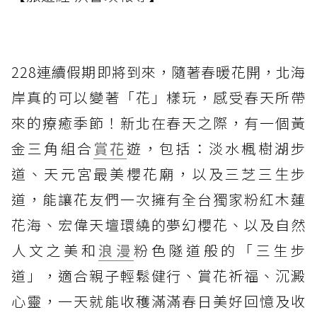
228連續假期即將到來，隨著春暖花開，北海
岸真的可以變著「花」樣玩，感受春天所帶
來的療癒季節！新北在春天之際，有一個黃
金三角組合
賞花
遊，包括：淡水楓樹湖步
道、天元宮最美櫻花廟，以及三芝三生步
道，能讓花友們一次擁有全台獨家粉紅木蓮
花海、宏偉天壇環繞的夢幻櫻花、以及自然
人文之美和
浪漫
粉色隧道般的「三生步
道」，適合親子輕鬆健行、賞花祈福、沉澱
心靈，一天就能收穫滿滿春日美好回憶及收