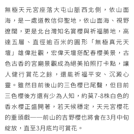
無極天元宮座落大屯山脈西北側，依山面
海，是一處道教信仰聖地，依山面海、視野
遼闊，更是北台灣知名賞櫻與祈福勝地，高
達五層、直徑逾百米的圓形「無極真元天
壇」雄偉壯觀，宏偉天壇搭配春櫻美景，古
色古香的宮廟景觀成為絕美拍照打卡點，讓
人健行賞花之餘，還能祈福平安、沉澱心
靈。雖然目前後山的三色櫻已尾聲，但目前
三色櫻後方還有少為人知，約莫7-8株白色的
香水櫻正盛開著，若天候穩定，天元宮櫻花
的重頭戲──前山的吉野櫻也將會在3月中旬
綻放，直至3月底均可賞花。