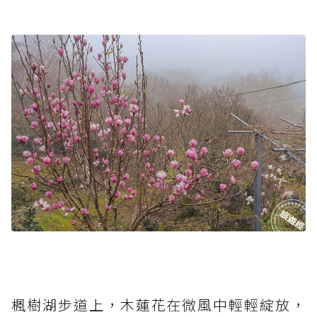
楓樹湖步道上，木蓮花在微風中輕輕綻放，