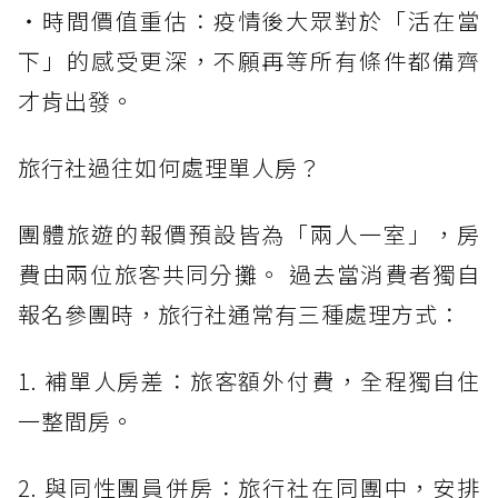
・時間價值重估：疫情後大眾對於「活在當
下」的感受更深，不願再等所有條件都備齊
才肯出發。
旅行社過往如何處理單人房？
團體旅遊的報價預設皆為「兩人一室」，房
費由兩位旅客共同分攤。 過去當消費者獨自
報名參團時，旅行社通常有三種處理方式：
1. 補單人房差：旅客額外付費，全程獨自住
一整間房。
2. 與同性團員併房：旅行社在同團中，安排