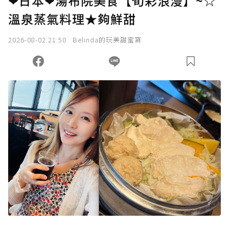
❤日本❤湯布院美食【旬彩浪漫】~☆
溫泉蒸氣料理★夠鮮甜
2026-08-02 21:50
Belinda的玩美甜蜜窩