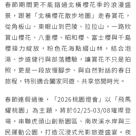
春節期間更不能錯過北橫櫻花季的浪漫盛
景，跟著「北橫櫻花散步地圖」走春賞花，
從角板山、東眼山到巴陵、拉拉山，一路欣
賞山櫻花、八重櫻、昭和櫻、富士櫻與千島
櫻接力綻放，粉色花海點綴山林，結合泡
湯、步道健行與部落體驗，讓賞花不只是拍
照，更是一段放慢腳步、與自然對話的春日
旅程，特別適合闔家同遊、共享悠閒時光。
春節連假過後，「2026桃園燈會」以「飛馬
耀桃園」為主題，將於02/25-03/08璀璨登
場，串聯虎頭山創新園區、南崁溪水岸與三
民運動公園，打造沉浸式光影旅遊盛宴。夜