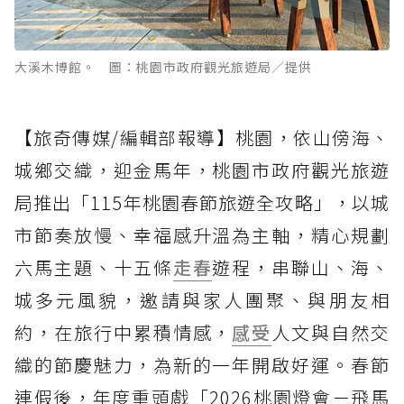
大溪木博館。 圖：桃園市政府觀光旅遊局／提供
【旅奇傳媒/編輯部報導】桃園，依山傍海、
城鄉交織，迎金馬年，桃園市政府觀光旅遊
局推出「115年桃園春節旅遊全攻略」，以城
市節奏放慢、幸福感升溫為主軸，精心規劃
六馬主題、十五條
走春
遊程，串聯山、海、
城多元風貌，邀請與家人團聚、與朋友相
約，在旅行中累積情感，
感受
人文與自然交
織的節慶魅力，為新的一年開啟好運。春節
連假後，年度重頭戲「2026桃園燈會－飛馬