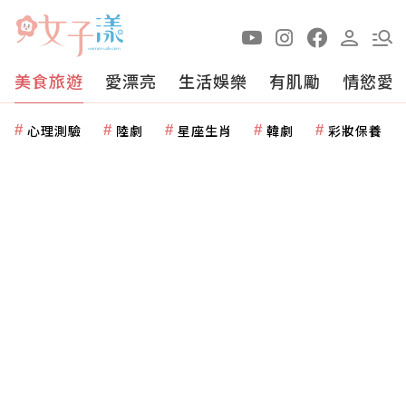
美食旅遊
愛漂亮
生活娛樂
有肌勵
情慾愛
心理測驗
陸劇
星座生肖
韓劇
彩妝保養