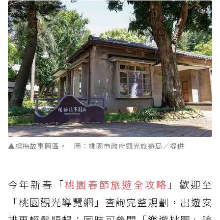
▲楊梅故事園區。 圖：桃園市政府觀光旅遊局／提供
今年新春「
桃園春節旅遊全攻略
」歡迎至
「桃園觀光導覽網」查詢完整規劃，出遊安
排更輕鬆順暢；同時可參閱「樂遊桃園」臉