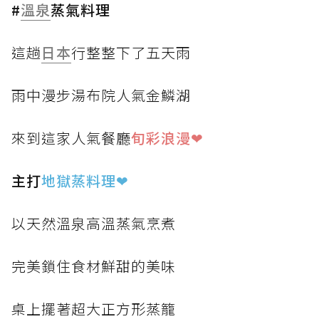
#
溫泉
蒸氣料理
這趟
日本
行整整下了五天雨
雨中漫步湯布院人氣金鱗湖
來到這家人氣餐廳
旬彩浪漫❤
主打
地獄蒸料理
❤
以天然溫泉高溫蒸氣烹煮
完美鎖住食材鮮甜的美味
桌上擺著超大正方形蒸籠