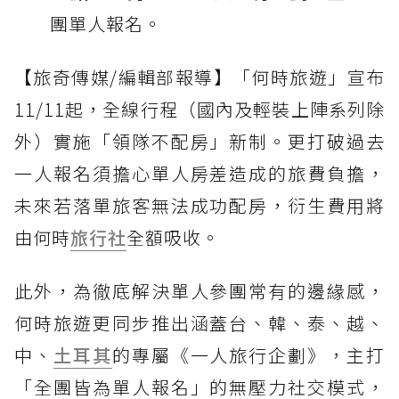
團單人報名。
【旅奇傳媒/編輯部報導】「何時旅遊」宣布
11/11起，全線行程（國內及輕裝上陣系列除
外）實施「領隊不配房」新制。更打破過去
一人報名須擔心單人房差造成的旅費負擔，
未來若落單旅客無法成功配房，衍生費用將
由何時
旅行社
全額吸收。
此外，為徹底解決單人參團常有的邊緣感，
何時旅遊更同步推出涵蓋台、韓、泰、越、
中、
土耳其
的專屬《一人旅行企劃》，主打
「全團皆為單人報名」的無壓力社交模式，