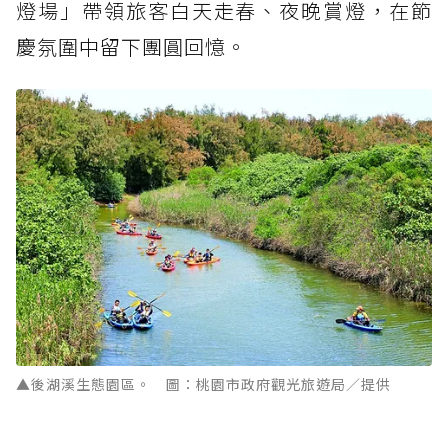
燈場」帶領旅客白天走春、夜晚賞燈，在節
慶氛圍中留下團圓回憶。
▲後湖溪生態園區。 圖：桃園市政府觀光旅遊局／提供