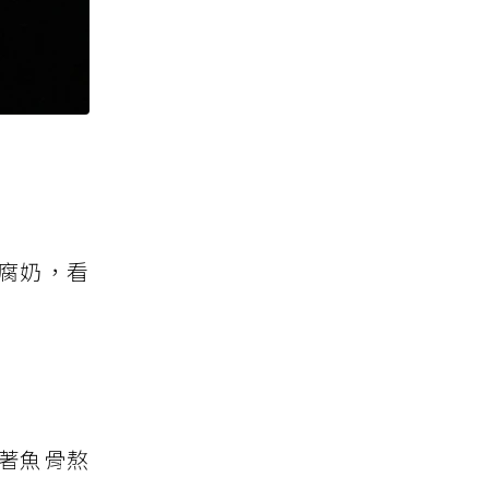
腐奶，看
著魚骨熬