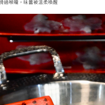
滑過喉嚨，味蕾被溫柔喚醒