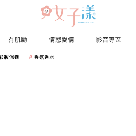
有肌勵
情慾愛情
影音專區
彩妝保養
香氛香水