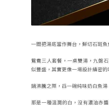
一間把湯底當作舞台，鮮切石斑魚
鴛鴦三人套餐，一桌雙湯，九盤石
似豐盛，其實更像一場設計縝密的
鍋沸騰之際，舀一碗純味奶白魚湯
那是一種溫潤的白，沒有濃油赤醬