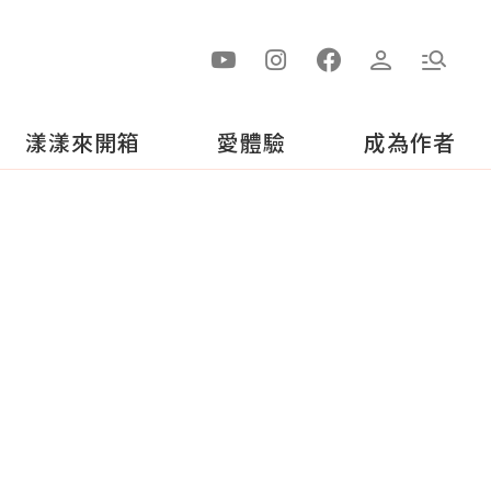
漾漾來開箱
愛體驗
成為作者