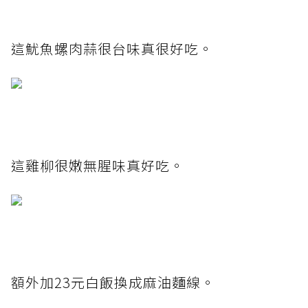
這魷魚螺肉蒜很台味真很好吃。
這雞柳很嫩無腥味真好吃。
額外加23元白飯換成麻油麵線。