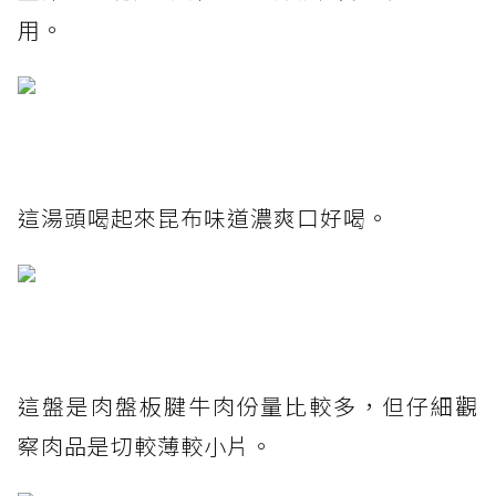
用。
這湯頭喝起來昆布味道濃爽口好喝。
這盤是肉盤板腱牛肉份量比較多，但仔細觀
察肉品是切較薄較小片。