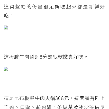
這菜盤給的份量很足夠吃起來都是新鮮好
吃。
這板腱牛肉涮到8分熟很軟嫩真好吃。
這是昆布板腱牛肉火鍋308元，這套餐有附上
主菜、白飯、蔬菜盤、冬瓜茶及冰沙等供享