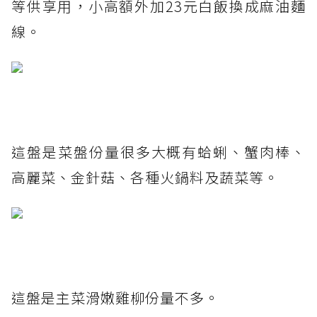
等供享用，小高額外加23元白飯換成麻油麵
線。
這盤是菜盤份量很多大概有蛤蜊、蟹肉棒、
高麗菜、金針菇、各種火鍋料及蔬菜等。
這盤是主菜滑嫩雞柳份量不多。