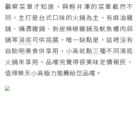
觀察菜單才知道，與輕井澤的菜單截然不
同，主打是台式口味的火鍋為主，有麻油雞
鍋、燒酒雞鍋、剝皮辣椒雞鍋及魷魚螺肉蒜
鍋等
湯底
可供挑選，唯一缺點是，這裡沒有
自助吧美食供享用，小高就點三種不同湯底
火鍋來享用，品嚐完覺得很美味定價親民，
值得樂天小高極力推薦給您品嚐。