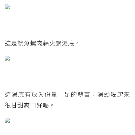
這是魷魚螺肉蒜火鍋湯底。
這湯底有放入份量十足的蒜苗，湯頭喝起來
很甘甜爽口好喝。