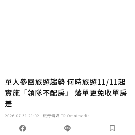
贊助說明
為了鼓勵作者持續創作更好的內容，會員可以
使用「贊助」功能實質回饋給喜愛的作者。可
將您認為適合的點數贈送給作者，一旦使用贊
助點數即不得撤銷，單筆贊助最低點數為30
點，最高點數沒有上限。
U 利點數 1 點 = NTD 1 元。
單人參團旅遊趨勢 何時旅遊11/11起
實施「領隊不配房」 落單更免收單房
確認送出
差
我已詳閱贊助說明，且同意站方的使用條款。
2026-07-31 21:02
旅奇傳媒 TR Omnimedia
您當前剩餘 U 利點數：
0
點；前往
購買點數