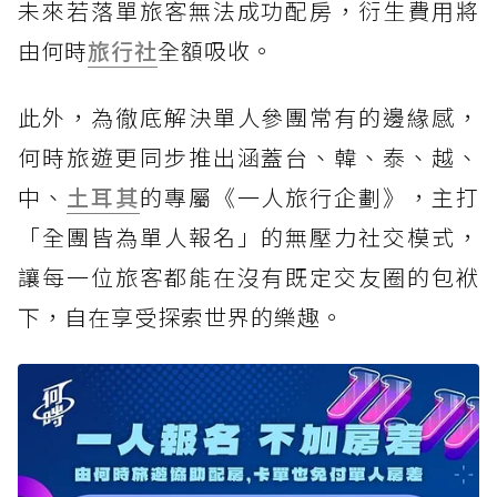
未來若落單旅客無法成功配房，衍生費用將
由何時
旅行社
全額吸收。
此外，為徹底解決單人參團常有的邊緣感，
何時旅遊更同步推出涵蓋台、韓、泰、越、
中、
土耳其
的專屬《一人旅行企劃》，主打
「全團皆為單人報名」的無壓力社交模式，
讓每一位旅客都能在沒有既定交友圈的包袱
下，自在享受探索世界的樂趣。