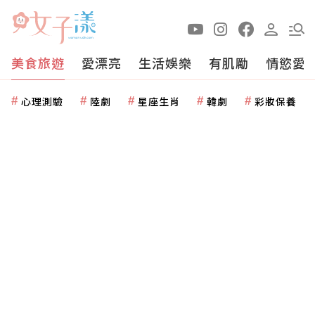
美食旅遊
愛漂亮
生活娛樂
有肌勵
情慾愛
心理測驗
陸劇
星座生肖
韓劇
彩妝保養