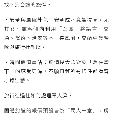
找不到合適的旅伴。
・安全與風險外包：安全成本意識提高，尤
其女性旅客傾向利用「跟團」將語言、交
通、醫療、治安等不可控風險，交給專業領
隊與旅行社制度。
・時間價值重估：疫情後大眾對於「活在當
下」的感受更深，不願再等所有條件都備齊
才肯出發。
旅行社過往如何處理單人房？
團體旅遊的報價預設皆為「兩人一室」，房