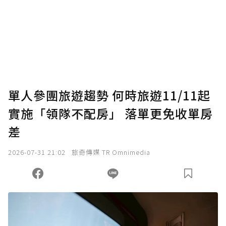
為了鼓勵作者持續創作更好的內容，會員可以
使用「贊助」功能實質回饋給喜愛的作者。可
將您認為適合的點數贈送給作者，一旦使用贊
助點數即不得撤銷，單筆贊助最低點數為30
點，最高點數沒有上限。
U 利點數 1 點 = NTD 1 元。
單人參團旅遊趨勢 何時旅遊11/11起
實施「領隊不配房」 落單更免收單房
確認送出
差
我已詳閱贊助說明，且同意站方的使用條款。
2026-07-31 21:02
旅奇傳媒 TR Omnimedia
您當前剩餘 U 利點數：
0
點；前往
購買點數