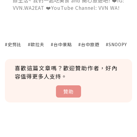
錄生活~ 我們一起吃美食 and 開心旅遊吧! ❤️IG:
VVN.WA2EAT ❤️YouTube Channel: VVN WA!
#史努比
#歐拉夫
#台中景點
#台中旅遊
#SNOOPY
喜歡這篇文章嗎？歡迎贊助作者，好內
容值得更多人支持。
贊助
贊助說明