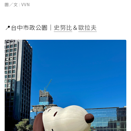
圖／文 : VVN
📍台中市政公園｜
史努比
＆
歐拉夫