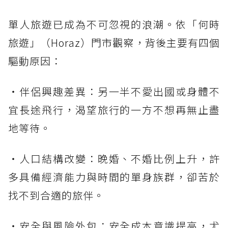
單人旅遊已成為不可忽視的浪潮。依「何時
旅遊」（Horaz）門市觀察，背後主要有四個
驅動原因：
・伴侶興趣差異：另一半不愛出國或身體不
宜長途飛行，渴望旅行的一方不想再無止盡
地等待。
・人口結構改變：晚婚、不婚比例上升，許
多具備經濟能力與時間的單身族群，卻苦於
找不到合適的旅伴。
・安全與風險外包：安全成本意識提高，尤