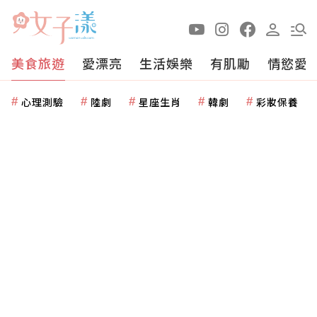
美食旅遊
愛漂亮
生活娛樂
有肌勵
情慾愛
心理測驗
陸劇
星座生肖
韓劇
彩妝保養