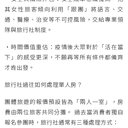
其女性旅客傾向利用「跟團」將語言、交
通、醫療、治安等不可控風險，交給專業領
隊與旅行社制度。
・時間價值重估：疫情後大眾對於「活在當
下」的感受更深，不願再等所有條件都備齊
才肯出發。
旅行社過往如何處理單人房？
團體旅遊的報價預設皆為「兩人一室」，房
費由兩位旅客共同分攤。 過去當消費者獨自
報名參團時，旅行社通常有三種處理方式：