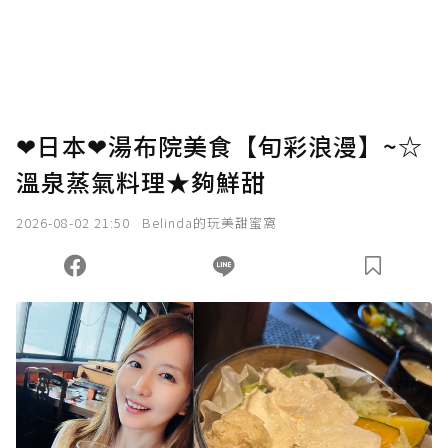
❤日本❤湯布院美食【旬彩浪漫】~☆
溫泉蒸氣料理★夠鮮甜
2026-08-02 21:50
Belinda的玩美甜蜜窩