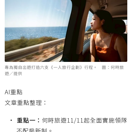
專為獨自出遊打造六支《一人旅行企劃》行程。 圖：何時旅
遊／提供
AI重點
文章重點整理：
重點一：
何時旅遊11/11起全面實施領隊
不配房新制。