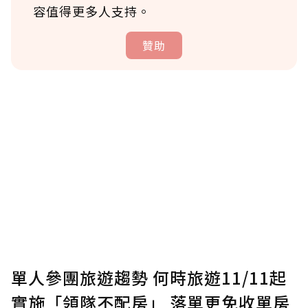
容值得更多人支持。
贊助
贊助說明
為了鼓勵作者持續創作更好的內容，會員可以
使用「贊助」功能實質回饋給喜愛的作者。可
將您認為適合的點數贈送給作者，一旦使用贊
助點數即不得撤銷，單筆贊助最低點數為30
點，最高點數沒有上限。
U 利點數 1 點 = NTD 1 元。
單人參團旅遊趨勢 何時旅遊11/11起
實施「領隊不配房」 落單更免收單房
確認送出