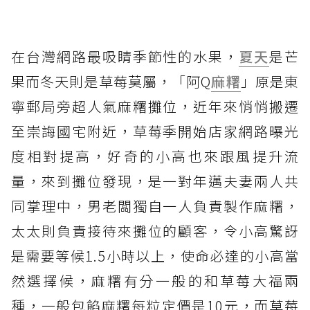
在台灣網路最吸睛季節性的水果，
夏天
是芒
果而冬天則是草莓莫屬，「阿Q
麻糬
」原是東
寧郵局旁超人氣麻糬攤位，近年來悄悄搬遷
至崇誨國宅附近，草莓季開始店家網路曝光
度相對提高，好奇的小高也來跟風提升流
量，來到攤位發現，是一對年邁夫妻兩人共
同掌理中，男老闆獨自一人負責製作麻糬，
太太則負責接待來攤位的顧客，令小高驚訝
是需要等候1.5小時以上，使命必達的小高當
然選擇候，麻糬有分一般的和草莓大福兩
種，一般包餡麻糬每粒定價是10元，而草莓