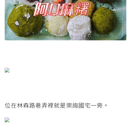
位在林森路巷弄裡就是崇誨國宅一旁。