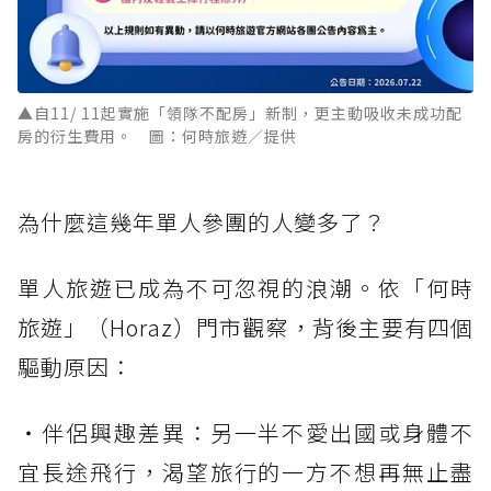
▲自11/ 11起實施「領隊不配房」新制，更主動吸收未成功配
房的衍生費用。 圖：何時旅遊／提供
為什麼這幾年單人參團的人變多了？
單人旅遊已成為不可忽視的浪潮。依「何時
旅遊」（Horaz）門市觀察，背後主要有四個
驅動原因：
・伴侶興趣差異：另一半不愛出國或身體不
宜長途飛行，渴望旅行的一方不想再無止盡