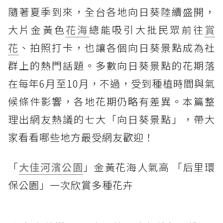
隨著夏季到來，全台各地向日葵陸續盛開，
大片金黃色
花海
總能吸引大批民眾前往
賞
花
、拍照打卡，也讓各個向日葵景點成為社
群上的熱門話題。多數向日葵景點的花期落
在每年6月至10月，不過，受到種植時間與氣
候條件影響，各地花期仍略有差異。本篇整
理出網友熱議的七大「向日葵景點」，帶大
家看看哪些地方最受網友歡迎！
「
大佳河濱公園
」金黃花海人氣高 「后里環
保公園」一次欣賞多種花卉