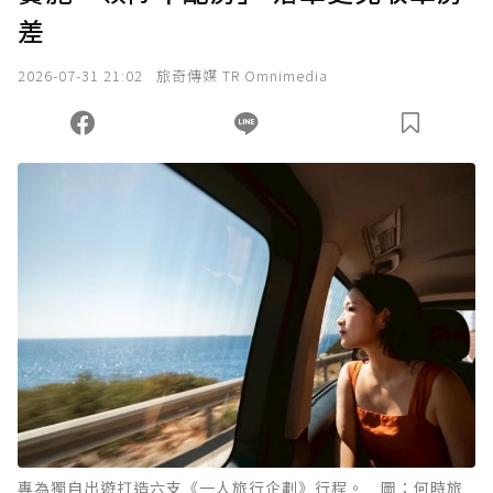
差
我已詳閱贊助說明，且同意站方的使用條款。
2026-07-31 21:02
旅奇傳媒 TR Omnimedia
您當前剩餘 U 利點數：
0
點；前往
購買點數
專為獨自出遊打造六支《一人旅行企劃》行程。 圖：何時旅