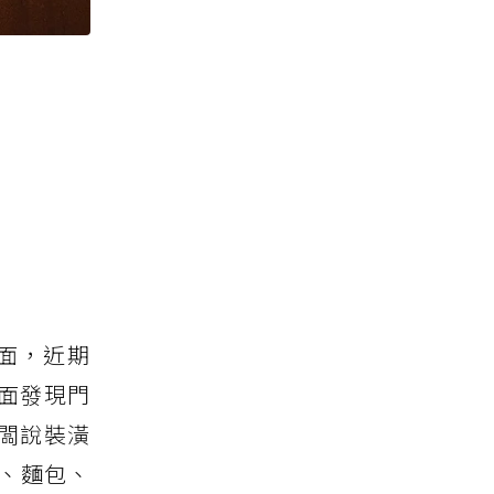
面，近期
面發現門
闆說裝潢
、麵包、