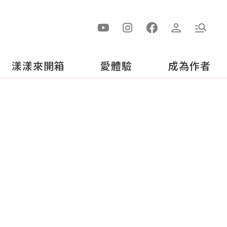
漾漾來開箱
愛體驗
成為作者