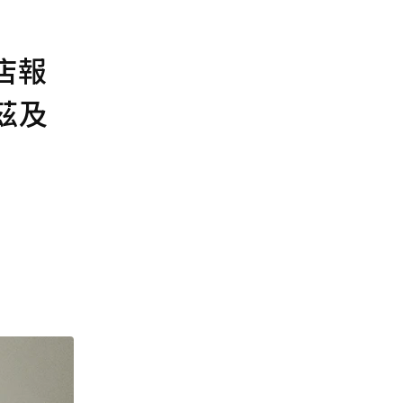
店報
茲及