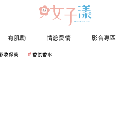
有肌勵
情慾愛情
影音專區
彩妝保養
香氛香水