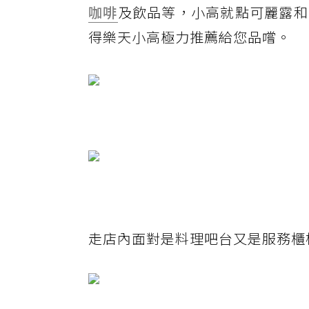
咖啡
及飲品等，小高就點可麗露和
得樂天小高極力推薦給您品嚐。
走店內面對是料理吧台又是服務櫃