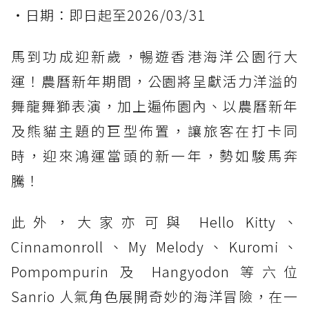
・日期：即日起至2026/03/31
馬到功成迎新歲，暢遊香港海洋公園行大
運！農曆新年期間，公園將呈獻活力洋溢的
舞龍舞獅表演，加上遍佈園內、以農曆新年
及熊貓主題的巨型佈置，讓旅客在打卡同
時，迎來鴻運當頭的新一年，勢如駿馬奔
騰！
此外，大家亦可與 Hello Kitty、
Cinnamonroll、My Melody、Kuromi、
Pompompurin 及 Hangyodon 等六位
Sanrio 人氣角色展開奇妙的海洋冒險，在一