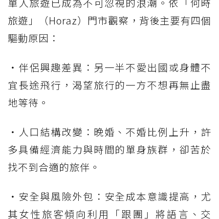
單人旅遊已成為不可忽視的浪潮。依「何時
旅遊」（Horaz）門市觀察，背後主要有四個
驅動原因：
・伴侶興趣差異：另一半不愛出國或身體不
宜長途飛行，渴望旅行的一方不想再無止盡
地等待。
・人口結構改變：晚婚、不婚比例上升，許
多具備經濟能力與時間的單身族群，卻苦於
找不到合適的旅伴。
・安全與風險外包：安全成本意識提高，尤
其女性旅客傾向利用「跟團」將語言、交