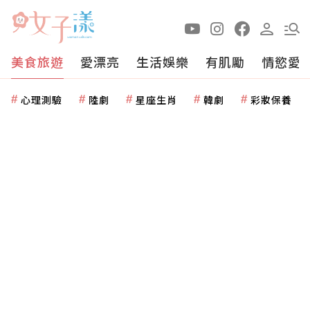
美食旅遊
愛漂亮
生活娛樂
有肌勵
情慾愛
心理測驗
陸劇
星座生肖
韓劇
彩妝保養