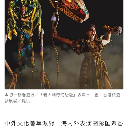
▲初一新春遊行／「義大利奇幻恐龍」表演。 圖：香港旅遊
發展局／提供
中外文化薈萃派對 海內外表演團隊匯聚香