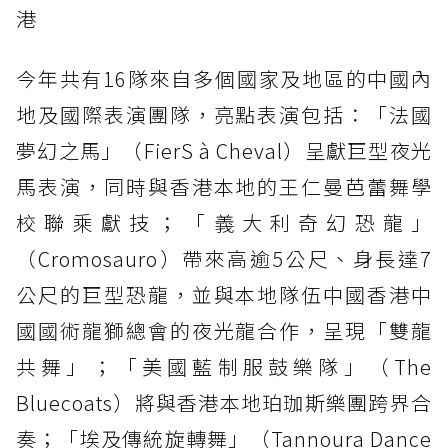
港
今年共有16隊來自多個國家及地區的中國內
地及國際表演團隊，亮點表演包括：「法國
夢幻之馬」（FierS à Cheval）呈獻巨型夜光
馬表演，同時與香港本地的王仁曼芭蕾舞學
校聯乘獻技；「義大利奇幻恐龍」
（Cromosauro）帶來高逾5公尺、身長達7
公尺的巨型恐龍，並與本地隊伍中國香港中
國國術龍獅總會的夜光龍合作，呈現「雙龍
共舞」；「美國藍制服鼓樂隊」（The
Bluecoats）將與香港本地珀珈斯樂團跨界合
奏；「埃及傳統旋轉舞」（Tannoura Dance