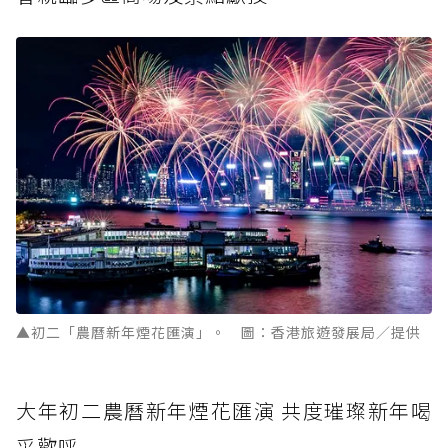
▲初二「農曆新年煙花匯演」。 圖：香港旅遊發展局／提供
大年初二農曆新年煙花匯演 共度璀璨新年喝
采歡呼