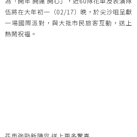
為「開年 開運 開心」，近60隊花車及表演隊
伍將在大年初一（02/17）晚，於尖沙咀呈獻
一場國際派對，與大批市民旅客互動，送上
熱鬧祝福。
花車強勁新陣容 送上更多驚喜