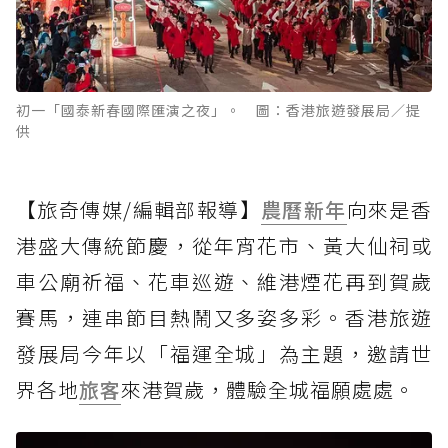
初一「國泰新春國際匯演之夜」。 圖：香港旅遊發展局／提
供
【旅奇傳媒/編輯部報導】
農曆新年
向來是香
港盛大傳統節慶，從年宵花市、黃大仙祠或
車公廟祈福、花車巡遊、維港煙花再到賀歲
賽馬，連串節目熱鬧又多姿多彩。香港旅遊
發展局今年以「福運全城」為主題，邀請世
界各地
旅客
來港賀歲，體驗全城福願處處。