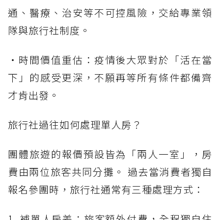
通、醫療、治安等不可控風險，交給專業領
隊與旅行社制度。
・時間價值重估：疫情後大眾對於「活在當
下」的感受更深，不願再等所有條件都備齊
才肯出發。
旅行社過往如何處理單人房？
團體旅遊的報價預設皆為「兩人一室」，房
費由兩位旅客共同分攤。 過去當消費者獨自
報名參團時，旅行社通常有三種處理方式：
1. 補單人房差：旅客額外付費，全程獨自住