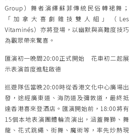
Group）舞者演繹蘇菲傳統民俗轉裙舞；
「加拿大喜劇雜技雙人組」（Les
Vitaminés）亦將登場，以幽默與高難度技巧
為觀眾帶來驚喜。
匯演初一晚間20:00正式開始 花車初二起展
示表演首度進駐啟德
巡遊隊伍當晚20:00時從香港文化中心廣場出
發，途經廣東道、海防道及彌敦道，最終抵
達香港喜來登酒店。匯演開始前，18:00將有
15個本地表演團體輪流演出，涵蓋舞獅、舞
龍、花式跳繩、街舞、魔術等，率先炒熱現