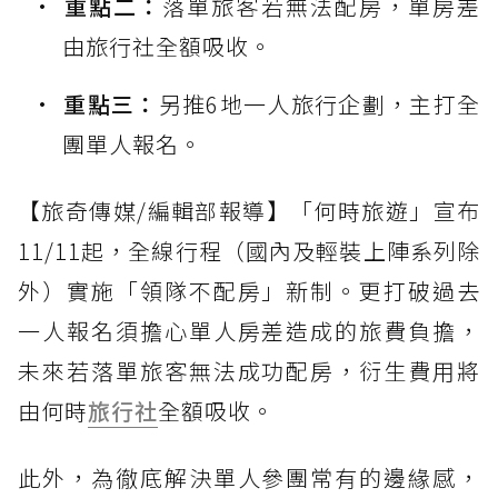
重點二：
落單旅客若無法配房，單房差
由旅行社全額吸收。
重點三：
另推6地一人旅行企劃，主打全
團單人報名。
【旅奇傳媒/編輯部報導】「何時旅遊」宣布
11/11起，全線行程（國內及輕裝上陣系列除
外）實施「領隊不配房」新制。更打破過去
一人報名須擔心單人房差造成的旅費負擔，
未來若落單旅客無法成功配房，衍生費用將
由何時
旅行社
全額吸收。
此外，為徹底解決單人參團常有的邊緣感，