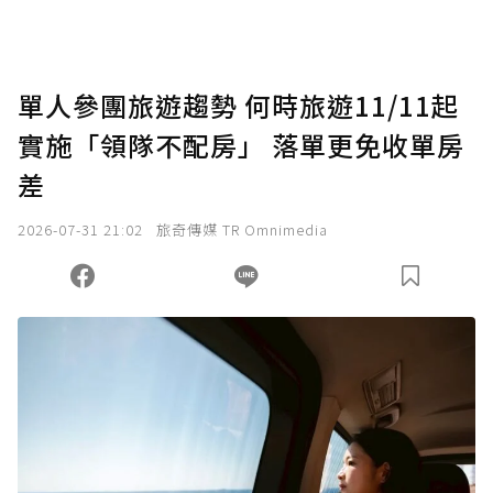
助點數即不得撤銷，單筆贊助最低點數為30
點，最高點數沒有上限。
U 利點數 1 點 = NTD 1 元。
單人參團旅遊趨勢 何時旅遊11/11起
實施「領隊不配房」 落單更免收單房
確認送出
差
我已詳閱贊助說明，且同意站方的使用條款。
2026-07-31 21:02
旅奇傳媒 TR Omnimedia
您當前剩餘 U 利點數：
0
點；前往
購買點數