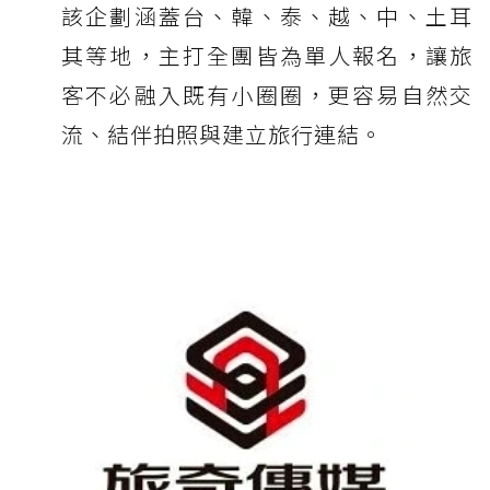
該企劃涵蓋台、韓、泰、越、中、土耳
其等地，主打全團皆為單人報名，讓旅
客不必融入既有小圈圈，更容易自然交
流、結伴拍照與建立旅行連結。