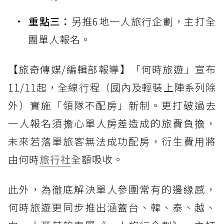
重點三：
另推6地一人旅行企劃，主打全
團單人報名。
【旅奇傳媒/編輯部報導】「何時旅遊」宣布
11/11起，全線行程（國內及輕裝上陣系列除
外）實施「領隊不配房」新制。更打破過去
一人報名須擔心單人房差造成的旅費負擔，
未來若落單旅客無法成功配房，衍生費用將
由何時
旅行社
全額吸收。
此外，為徹底解決單人參團常有的邊緣感，
何時旅遊更同步推出涵蓋台、韓、泰、越、