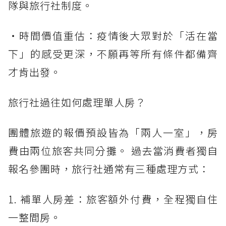
隊與旅行社制度。
・時間價值重估：疫情後大眾對於「活在當
下」的感受更深，不願再等所有條件都備齊
才肯出發。
旅行社過往如何處理單人房？
團體旅遊的報價預設皆為「兩人一室」，房
費由兩位旅客共同分攤。 過去當消費者獨自
報名參團時，旅行社通常有三種處理方式：
1. 補單人房差：旅客額外付費，全程獨自住
一整間房。