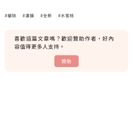
#貓咪
#濾鏡
#全新
#水蜜桃
喜歡這篇文章嗎？歡迎贊助作者，好內
容值得更多人支持。
贊助
贊助說明
為了鼓勵作者持續創作更好的內容，會員可以
使用「贊助」功能實質回饋給喜愛的作者。可
將您認為適合的點數贈送給作者，一旦使用贊