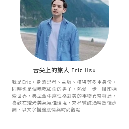
舌尖上的旅人 Eric Hsu
我是Eric，身兼記者、主編、模特等多重身份，
同時也是個嗜吃如命的男子，熱愛一步一腳印探
索世界，典型金牛座性格對美的事物異常著迷，
喜歡在燈光美氣氛佳環境，來杯微醺酒精放慢步
調，以文字描繪感情與時尚觀點