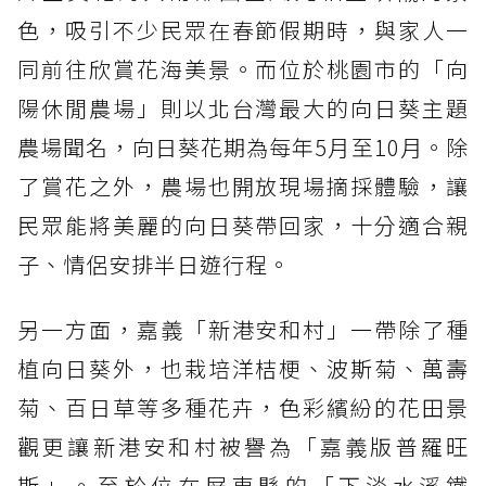
色，吸引不少民眾在春節假期時，與家人一
同前往欣賞花海美景。而位於桃園市的「向
陽休閒農場」則以北台灣最大的向日葵主題
農場聞名，向日葵花期為每年5月至10月。除
了賞花之外，農場也開放現場摘採體驗，讓
民眾能將美麗的向日葵帶回家，十分適合親
子、情侶安排半日遊行程。
另一方面，嘉義「新港安和村」一帶除了種
植向日葵外，也栽培洋桔梗、波斯菊、萬壽
菊、百日草等多種花卉，色彩繽紛的花田景
觀更讓新港安和村被譽為「嘉義版普羅旺
斯」。至於位在屏東縣的「下淡水溪鐵