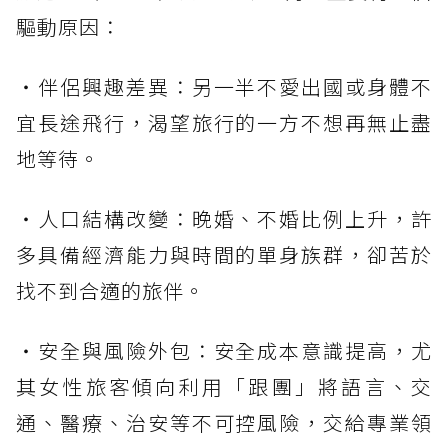
驅動原因：
・伴侶興趣差異：另一半不愛出國或身體不
宜長途飛行，渴望旅行的一方不想再無止盡
地等待。
・人口結構改變：晚婚、不婚比例上升，許
多具備經濟能力與時間的單身族群，卻苦於
找不到合適的旅伴。
・安全與風險外包：安全成本意識提高，尤
其女性旅客傾向利用「跟團」將語言、交
通、醫療、治安等不可控風險，交給專業領