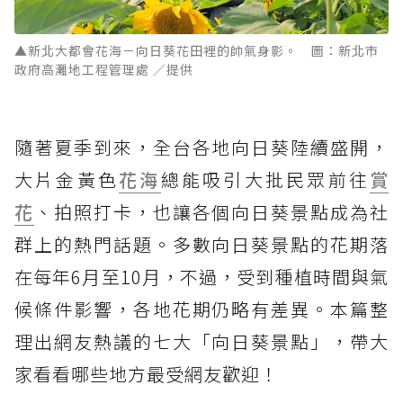
▲新北大都會花海－向日葵花田裡的帥氣身影。 圖：新北市
政府高灘地工程管理處 ／提供
隨著夏季到來，全台各地向日葵陸續盛開，
大片金黃色
花海
總能吸引大批民眾前往
賞
花
、拍照打卡，也讓各個向日葵景點成為社
群上的熱門話題。多數向日葵景點的花期落
在每年6月至10月，不過，受到種植時間與氣
候條件影響，各地花期仍略有差異。本篇整
理出網友熱議的七大「向日葵景點」，帶大
家看看哪些地方最受網友歡迎！