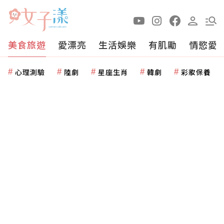
美食旅遊
愛漂亮
生活娛樂
有肌勵
情慾愛
心理測驗
陸劇
星座生肖
韓劇
彩妝保養