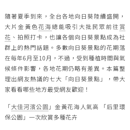
隨著夏季到來，全台各地向日葵陸續盛開，
大片金黃色
花海
總能吸引大批民眾前往
賞
花
、拍照打卡，也讓各個向日葵景點成為社
群上的熱門話題。多數向日葵景點的花期落
在每年6月至10月，不過，受到種植時間與氣
候條件影響，各地花期仍略有差異。本篇整
理出網友熱議的七大「向日葵景點」，帶大
家看看哪些地方最受網友歡迎！
「
大佳河濱公園
」金黃花海人氣高 「后里環
保公園」一次欣賞多種花卉