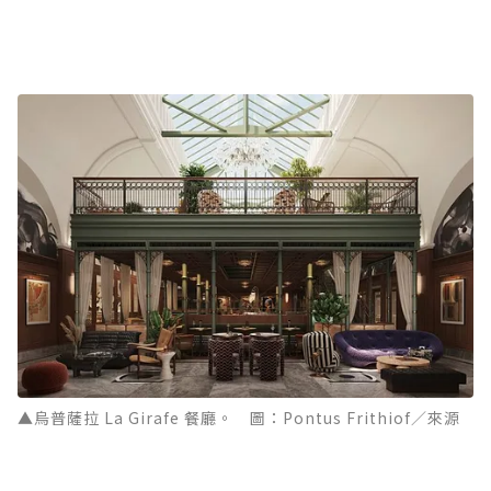
▲烏普薩拉 La Girafe 餐廳。 圖：Pontus Frithiof／來源