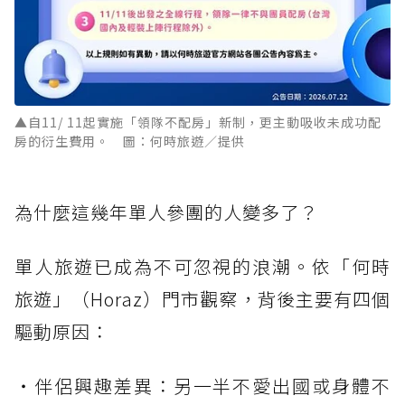
▲自11/ 11起實施「領隊不配房」新制，更主動吸收未成功配
房的衍生費用。 圖：何時旅遊／提供
為什麼這幾年單人參團的人變多了？
單人旅遊已成為不可忽視的浪潮。依「何時
旅遊」（Horaz）門市觀察，背後主要有四個
驅動原因：
・伴侶興趣差異：另一半不愛出國或身體不