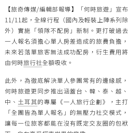
【旅奇傳媒/編輯部報導】「何時旅遊」宣布
11/11起，全線行程（國內及輕裝上陣系列除
外）實施「領隊不配房」新制。更打破過去
一人報名須擔心單人房差造成的旅費負擔，
未來若落單旅客無法成功配房，衍生費用將
由何時
旅行社
全額吸收。
此外，為徹底解決單人參團常有的邊緣感，
何時旅遊更同步推出涵蓋台、韓、泰、越、
中、
土耳其
的專屬《一人旅行企劃》，主打
「全團皆為單人報名」的無壓力社交模式，
讓每一位旅客都能在沒有既定交友圈的包袱