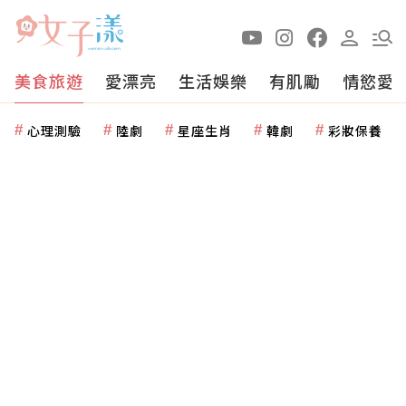
美食旅遊
愛漂亮
生活娛樂
有肌勵
情慾愛
心理測驗
陸劇
星座生肖
韓劇
彩妝保養