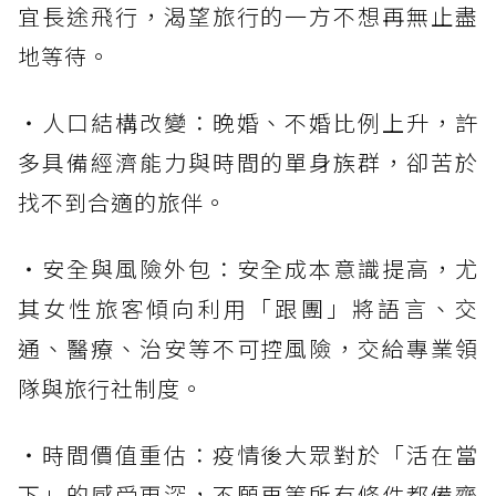
宜長途飛行，渴望旅行的一方不想再無止盡
地等待。
・人口結構改變：晚婚、不婚比例上升，許
多具備經濟能力與時間的單身族群，卻苦於
找不到合適的旅伴。
・安全與風險外包：安全成本意識提高，尤
其女性旅客傾向利用「跟團」將語言、交
通、醫療、治安等不可控風險，交給專業領
隊與旅行社制度。
・時間價值重估：疫情後大眾對於「活在當
下」的感受更深，不願再等所有條件都備齊