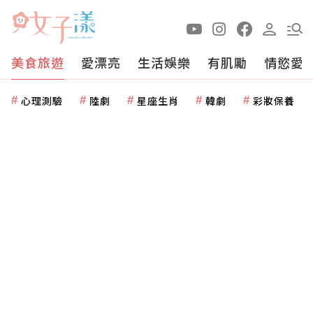
美食旅遊
愛漂亮
生活娛樂
有肌勵
情慾愛
心理測驗
陸劇
星座生肖
韓劇
彩妝保養