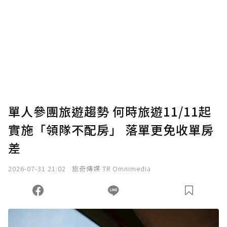
為了鼓勵作者持續創作更好的內容，會員可以
使用「贊助」功能實質回饋給喜愛的作者。可
將您認為適合的點數贈送給作者，一旦使用贊
助點數即不得撤銷，單筆贊助最低點數為30
點，最高點數沒有上限。
U 利點數 1 點 = NTD 1 元。
單人參團旅遊趨勢 何時旅遊11/11起
實施「領隊不配房」 落單更免收單房
確認送出
差
我已詳閱贊助說明，且同意站方的使用條款。
2026-07-31 21:02
旅奇傳媒 TR Omnimedia
您當前剩餘 U 利點數：
0
點；前往
購買點數