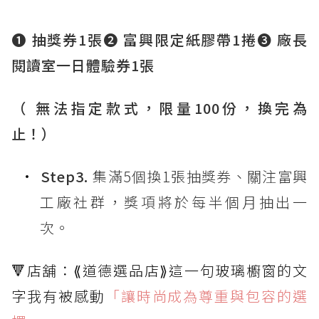
❶ 抽獎券1張❷ 富興限定紙膠帶1捲❸ 廠長
閱讀室一日體驗券1張
（ 無法指定款式，限量100份，換完為
止！）
Step3.
集滿5個換1張抽獎券、關注富興
工廠社群，獎項將於每半個月抽出一
次。
🔻店舖：⟪道德選品店⟫這一句玻璃櫥窗的文
字我有被感動
「讓時尚成為尊重與包容的選