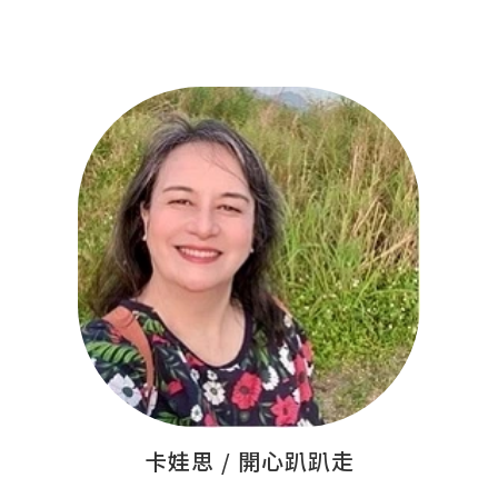
卡娃思 / 開心趴趴走