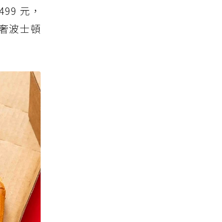
99 元，
奢波士頓