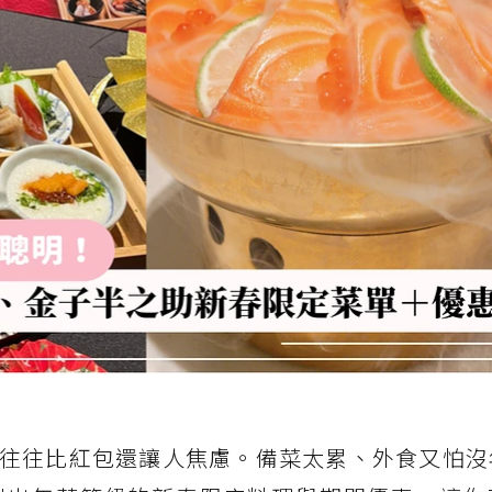
往往比紅包還讓人焦慮。備菜太累、外食又怕沒