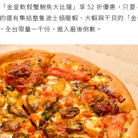
金皇軟殼蟹鮑魚大比薩」享 52 折優惠，只要 4
的還有集結整隻波士頓龍蝦、大蝦與干貝的「金
 元，全台限量一千份，進入最後倒數。