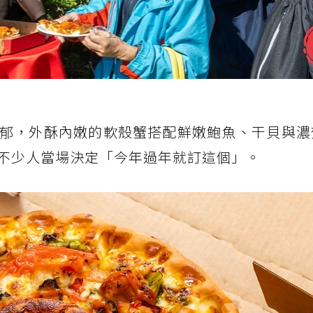
郁，外酥內嫩的軟殼蟹搭配鮮嫩鮑魚、干貝與濃
不少人當場決定「今年過年就訂這個」。