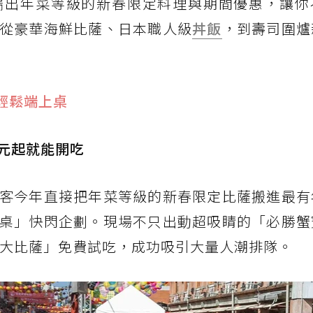
端出年菜等級的新春限定料理與期間優惠，讓你
從豪華海鮮比薩、日本職人級
丼飯
，到壽司圍爐
輕鬆端上桌
 元起就能開吃
客今年直接把年菜等級的新春限定比薩搬進最有
桌」快閃企劃。現場不只出動超吸睛的「必勝蟹
鮑魚大比薩」免費試吃，成功吸引大量人潮排隊。