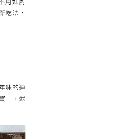
不用進廚
新吃法，
年味的迪
寶」，還