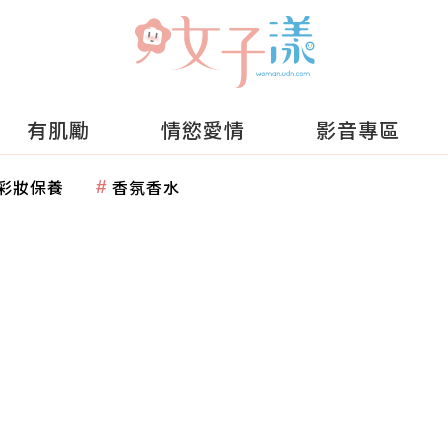
有肌勵
情慾愛情
影音專區
彩妝保養
香氛香水