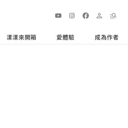
漾漾來開箱
愛體驗
成為作者