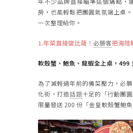
年不少品牌直接瞄準這個痛點，
房，也能輕鬆把團圓氣氛端上桌。
一次整理給你。
1.年菜直接變比薩！
必勝客
把海陸
軟殼蟹、鮑魚、龍蝦全上桌，499
為了減輕過年前的備菜壓力，必勝
化街，打造
話題
十足的「行動團圓
限量發送 200 份「金皇軟殼蟹