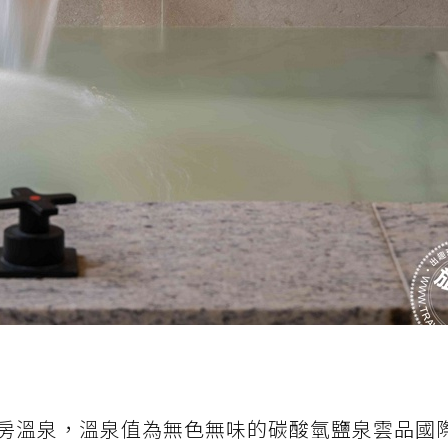
房溫泉，溫泉值為無色無味的碳酸氫鹽泉雲品國