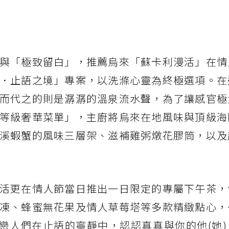
與「極致留白」，推薦烏來「蘇卡利漫活」在情
．止語之境」專案，以洗滌心靈為終極選項。在
而代之的則是潺潺的溫泉流水聲，為了讓感官極
等級奢華菜單」，主廚將烏來在地風味與頂級海
溪蝦蟹的風味三層架、滋補雞粥燉花膠筒，以及
活更在情人節當日推出一日限定的專屬下午茶，
凍、蜂蜜無花果及情人草莓塔等多款精緻點心，
 起，讓戀人們在止語的寧靜中，認認真真與你的他(她