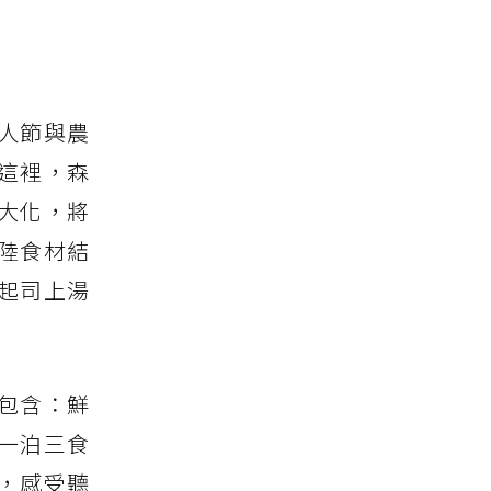
人節與農
這裡，森
大化，將
陸食材結
起司上湯
包含：鮮
一泊三食
)，感受聽