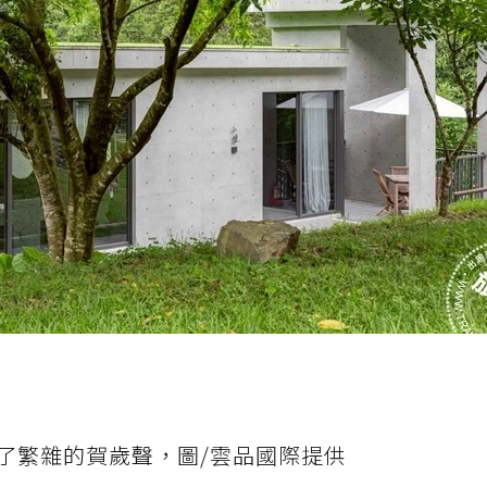
了繁雜的賀歲聲，圖/雲品國際提供