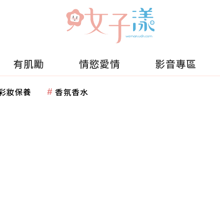
有肌勵
情慾愛情
影音專區
彩妝保養
香氛香水