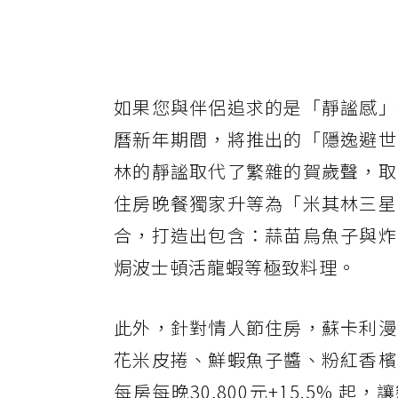
如果您與伴侶追求的是「靜謐感」
曆新年期間，將推出的「隱逸避世
林的靜謐取代了繁雜的賀歲聲，取
住房晚餐獨家升等為「米其林三星
合，打造出包含：蒜苗烏魚子與炸
焗波士頓活龍蝦等極致料理。
此外，針對情人節住房，蘇卡利漫
花米皮捲、鮮蝦魚子醬、粉紅香檳
每房每晚30,800元+15.5%