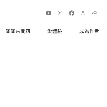
漾漾來開箱
愛體驗
成為作者