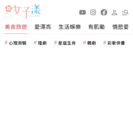
美食旅遊
愛漂亮
生活娛樂
有肌勵
情慾愛
心理測驗
陸劇
星座生肖
韓劇
彩妝保養