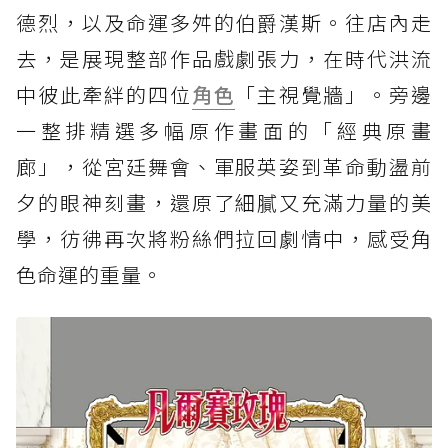
德烈，以及命運多舛的伯爵漢斯。往店內走
去，是展現整部作品戲劇張力，在時代洪流
中彼此牽絆的四位
角色
「主視覺牆」。旁邊
一整排精選多幅原作畫面的「經典原畫
廊」，從宮廷舞會、軍服英姿到革命動盪前
夕的眼神刻畫，還原了細膩又充滿力量的美
學，彷彿再次將粉絲們拉回劇情中，感受角
色命運的重量。