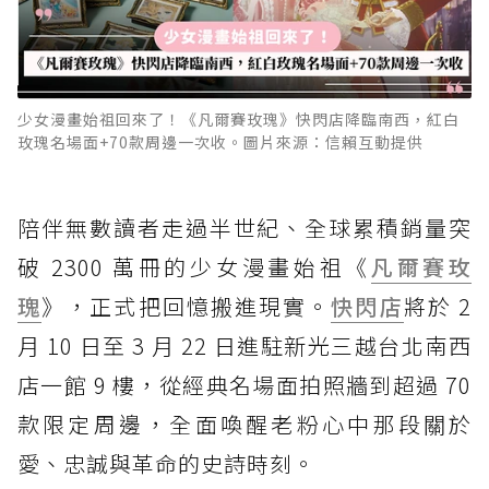
少女漫畫始祖回來了！《凡爾賽玫瑰》快閃店降臨南西，紅白
玫瑰名場面+70款周邊一次收。圖片來源：信賴互動提供
陪伴無數讀者走過半世紀、全球累積銷量突
破 2300 萬冊的少女漫畫始祖《
凡爾賽玫
瑰
》，正式把回憶搬進現實。
快閃店
將於 2
月 10 日至 3 月 22 日進駐新光三越台北南西
店一館 9 樓，從經典名場面拍照牆到超過 70
款限定周邊，全面喚醒老粉心中那段關於
愛、忠誠與革命的史詩時刻。