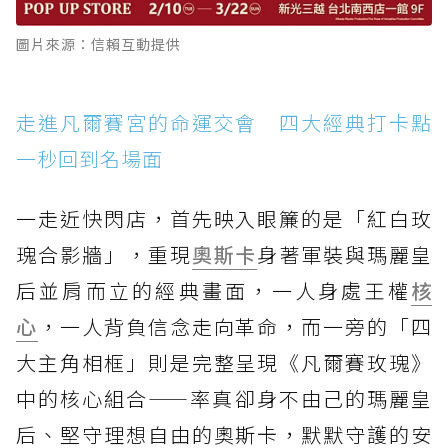
圖片來源：信賴互動提供
走進凡爾賽宮的命運交會 四大經典打卡點
一秒回到名場面
一走近快閃店，首先映入眼簾的是「紅白玫
瑰合影牆」，重現
奧斯卡
身著軍裝與瑪麗皇
后並肩而立的經典畫面，一人身處王權
核
心
，一人背負信念走向革命，而一旁的「四
大主角相框」則是完整呈現《凡爾賽玫瑰》
中的核心組合——率真卻身不由己的瑪麗皇
后、堅守理想自由的奧斯卡，默默守護的安