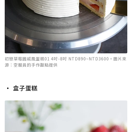
初戀草莓圓戚風蛋糕01 4吋-8吋 NTD890~NTD3600。圖片來
源：空服員的手作甜點提供
• 盒子蛋糕