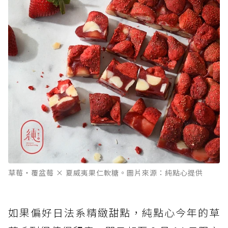
草莓・覆盆莓 × 夏威夷果仁軟糖。圖片來源：純點心提供
如果偏好日法系精緻甜點，純點心今年的草