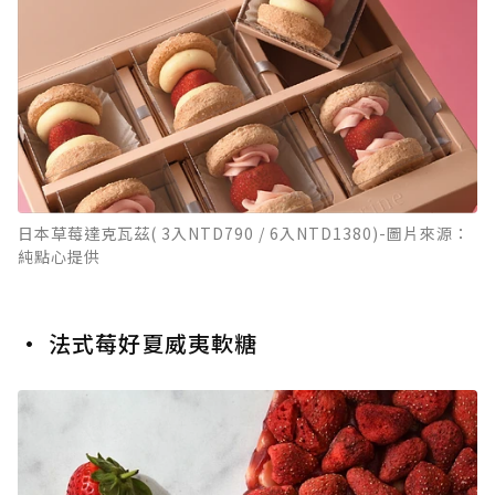
日本草莓達克瓦茲( 3入NTD790 / 6入NTD1380)-圖片來源：
純點心提供
• 法式莓好夏威夷軟糖