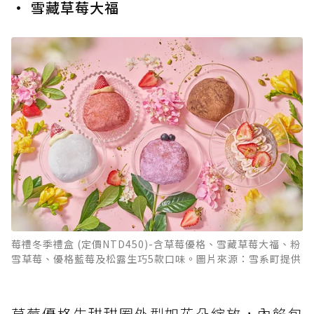
• 雪藏草莓大福
莓禮冬季禮盒 (定價NTD450)-含草莓優格、雪藏草莓大福、粉
雪草莓、優格藍莓及松露生巧5款口味。圖片來源：雪系町提供
草莓優格生甜甜圈外型如花朵綻放，內餡包