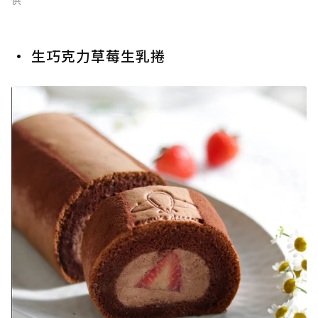
供
• 生巧克力草莓生乳捲