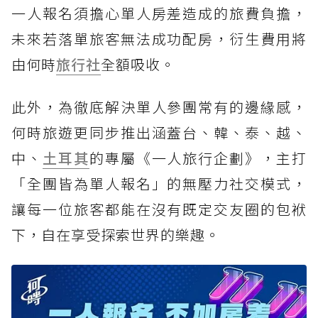
一人報名須擔心單人房差造成的旅費負擔，
未來若落單旅客無法成功配房，衍生費用將
由何時
旅行社
全額吸收。
此外，為徹底解決單人參團常有的邊緣感，
何時旅遊更同步推出涵蓋台、韓、泰、越、
中、
土耳其
的專屬《一人旅行企劃》，主打
「全團皆為單人報名」的無壓力社交模式，
讓每一位旅客都能在沒有既定交友圈的包袱
下，自在享受探索世界的樂趣。