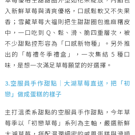
入新鮮草莓與清爽優格，口感鬆軟又不失果
香；雪藏草莓大福則把生甜甜圈包進麻糬皮
中，一口吃到 Q、鬆、滑、脆四重層次，被
不少甜點控形容為「口感新物種」。另外推
出的「莓禮冬季禮盒」，一次集結 5 種口
味，是想一次滿足草莓願望的好選擇。
3.空服員手作甜點｜大湖草莓直送，把「初
戀」做成蛋糕的樣子
主打溫柔系甜點的空服員手作甜點，今年草
莓季以「初戀草莓」系列為主軸，嚴選新鮮
大湖草莓，搭配濕潤細密的戚風蛋糕與滑順