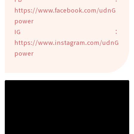
https://www.facebook.com/udnG
power
IG：
https://www.instagram.com/udnG
power