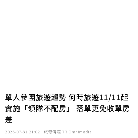
單人參團旅遊趨勢 何時旅遊11/11起
實施「領隊不配房」 落單更免收單房
差
2026-07-31 21:02
旅奇傳媒 TR Omnimedia