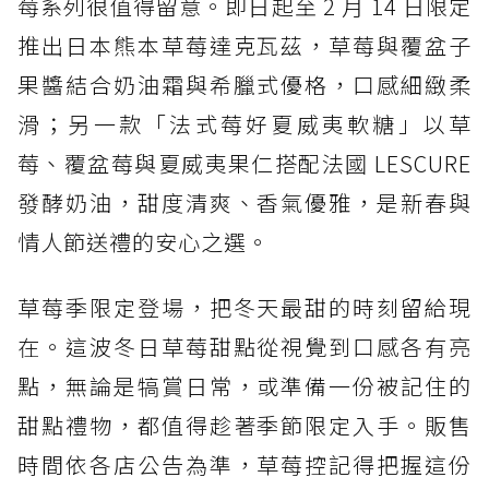
莓系列很值得留意。即日起至 2 月 14 日限定
推出日本熊本草莓達克瓦茲，草莓與覆盆子
果醬結合奶油霜與希臘式優格，口感細緻柔
滑；另一款「法式莓好夏威夷軟糖」以草
莓、覆盆莓與夏威夷果仁搭配法國 LESCURE
發酵奶油，甜度清爽、香氣優雅，是新春與
情人節送禮的安心之選。
草莓季限定登場，把冬天最甜的時刻留給現
在。這波冬日草莓甜點從視覺到口感各有亮
點，無論是犒賞日常，或準備一份被記住的
甜點禮物，都值得趁著季節限定入手。販售
時間依各店公告為準，草莓控記得把握這份