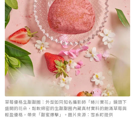
草莓優格生甜甜圈：外型如同知名攝影師「蜷川實花」鏡頭下
盛開的花朵，鬆軟綿密的生甜甜圈內藏真材實料的飽滿草莓與
輕盈優格，帶來「甜蜜爆擊」。圖片來源：雪系町提供