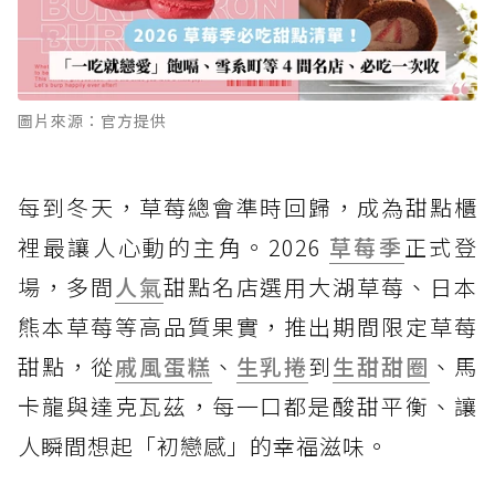
圖片來源：官方提供
每到冬天，草莓總會準時回歸，成為甜點櫃
裡最讓人心動的主角。2026
草莓季
正式登
場，多間
人氣
甜點名店選用大湖草莓、日本
熊本草莓等高品質果實，推出期間限定草莓
甜點，從
戚風蛋糕
、
生乳捲
到
生甜甜圈
、馬
卡龍與達克瓦茲，每一口都是酸甜平衡、讓
人瞬間想起「初戀感」的幸福滋味。