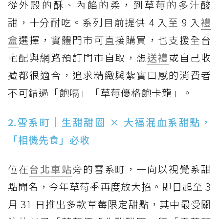
從外殼的酥、內餡的柔，到草莓的多汁酸
甜，十分耐吃。系列目前提供 4 入至 9 入
禮
盒
選擇，實體門市可直接購買，也支援全台
宅配與網路預訂門市自取，想
送禮
或自己收
藏都很適合，追求精緻與紮實口感的消費者
不可錯過「飽嗝」「草莓優格飽卡龍」。
2.雪系町｜生甜甜圈 × 大福混血系甜點，
「相機先食」必收
位在
台北車站
旁的雪系町，一向以視覺系甜
點聞名，今年草莓季再度放大招。即日起至 3
月 31 日推出多款草莓限定甜點，其中最受關