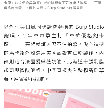
卡龍，追求精緻與紮實口感的消費者不可錯過「飽嗝」「草莓
優格飽卡龍」。圖片來源：Burp Studio飽嗝提供
以外型與口感同樣講究著稱的 Burp Studio
飽嗝，今年草莓季主打「草莓優格飽卡
龍」，一亮相就讓人忍不住拍照。愛心造型
的馬卡龍外殼選用美國藍鑽杏仁粉製作，內
餡則結合法國愛樂薇奶油、北海道十勝乳脂
起司與微酸優格，中間直接夾入整顆新鮮草
莓，厚實卻不甜膩。