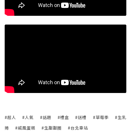
#超人
#人氣
#話題
#禮盒
#送禮
#草莓季
#生乳
捲
#戚風蛋糕
#生甜甜圈
#台北車站