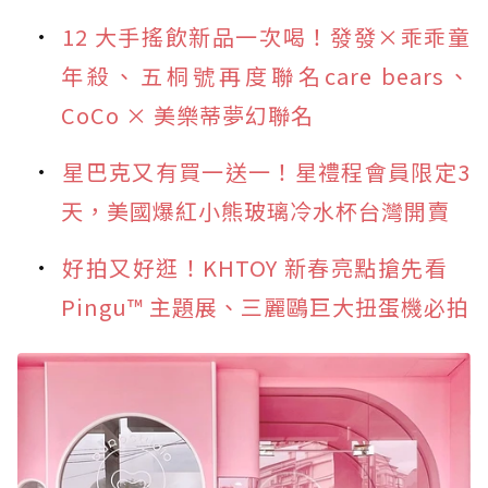
12 大手搖飲新品一次喝！發發×乖乖童
年殺、五桐號再度聯名care bears、
CoCo × 美樂蒂夢幻聯名
星巴克又有買一送一！星禮程會員限定3
天，美國爆紅小熊玻璃冷水杯台灣開賣
好拍又好逛！KHTOY 新春亮點搶先看
Pingu™ 主題展、三麗鷗巨大扭蛋機必拍