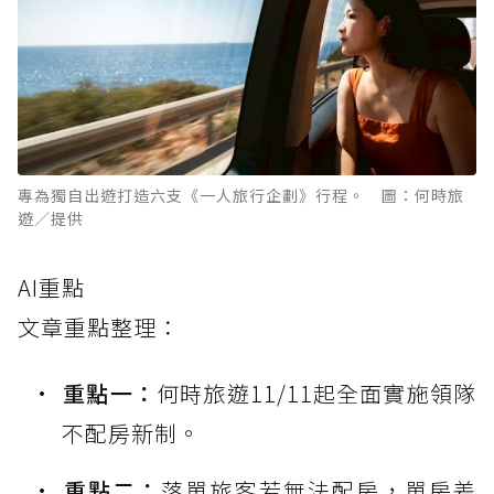
專為獨自出遊打造六支《一人旅行企劃》行程。 圖：何時旅
遊／提供
AI重點
文章重點整理：
重點一：
何時旅遊11/11起全面實施領隊
不配房新制。
重點二：
落單旅客若無法配房，單房差