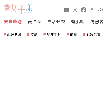
美食旅遊
愛漂亮
生活娛樂
有肌勵
情慾愛
心理測驗
陸劇
星座生肖
韓劇
彩妝保養