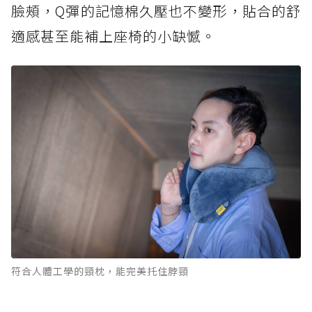
臉頰，Q彈的記憶棉久壓也不變形，貼合的舒
適感甚至能補上座椅的小缺憾。
符合人體工學的頸枕，能完美托住脖頸