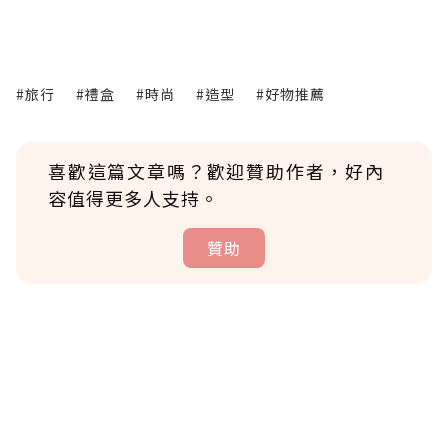
#旅行
#禮盒
#時尚
#造型
#好物推薦
喜歡這篇文章嗎？歡迎贊助作者，好內
容值得更多人支持。
贊助
贊助說明
為了鼓勵作者持續創作更好的內容，會員可以
使用「贊助」功能實質回饋給喜愛的作者。可