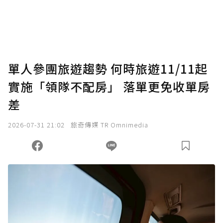
將您認為適合的點數贈送給作者，一旦使用贊
助點數即不得撤銷，單筆贊助最低點數為30
點，最高點數沒有上限。
U 利點數 1 點 = NTD 1 元。
單人參團旅遊趨勢 何時旅遊11/11起
實施「領隊不配房」 落單更免收單房
確認送出
差
我已詳閱贊助說明，且同意站方的使用條款。
2026-07-31 21:02
旅奇傳媒 TR Omnimedia
您當前剩餘 U 利點數：
0
點；前往
購買點數