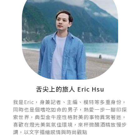
舌尖上的旅人 Eric Hsu
我是Eric，身兼記者、主編、模特等多重身份，
同時也是個嗜吃如命的男子，熱愛一步一腳印探
索世界，典型金牛座性格對美的事物異常著迷，
喜歡在燈光美氣氛佳環境，來杯微醺酒精放慢步
調，以文字描繪感情與時尚觀點