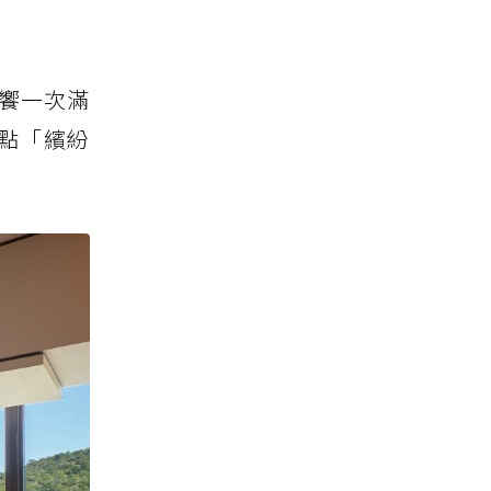
饗一次滿
點「繽紛