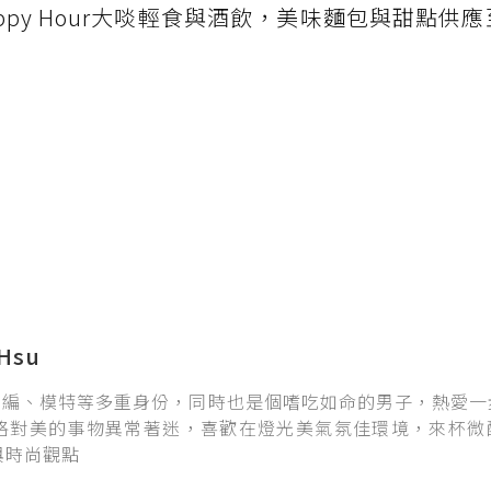
ppy Hour大啖輕食與酒飲，美味麵包與甜點供應
Hsu
、主編、模特等多重身份，同時也是個嗜吃如命的男子，熱愛
格對美的事物異常著迷，喜歡在燈光美氣氛佳環境，來杯微
與時尚觀點