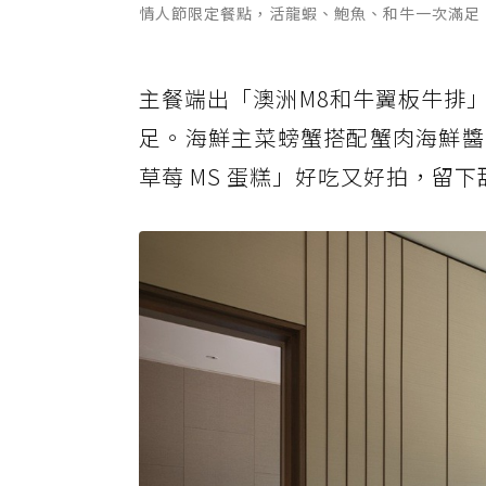
情人節限定餐點，活龍蝦、鮑魚、和牛一次滿足
主餐端出「澳洲M8和牛翼板牛排
足。海鮮主菜螃蟹搭配蟹肉海鮮醬
草莓 MS 蛋糕」好吃又好拍，留