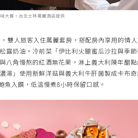
美味大餐。台北士林萬麗酒店提供
案」，雙人旅客入住萬麗套房，搭配房內享用的情
松露奶油。冷前菜「伊比利火腿蜜瓜沙拉與季節
與八角慢熬的紅酒無花果，淋上義大利陳年醋點
濃湯」使用新鮮洋菇與義大利牛肝菌製成卡布奇
鮑魚入饌，低溫慢煮8小時保留口感。