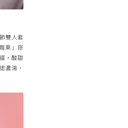
人節雙人套
莓果」搭
綴，酸甜
諾濃湯，