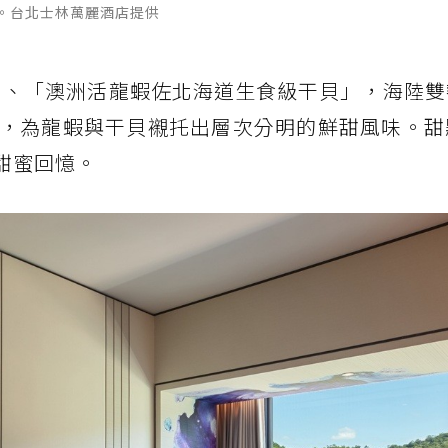
。台北士林萬麗酒店提供
」、「澳洲活龍蝦佐北海道生食級干貝」，海陸雙
，為龍蝦與干貝襯托出層次分明的鮮甜風味。甜
下甜蜜回憶。