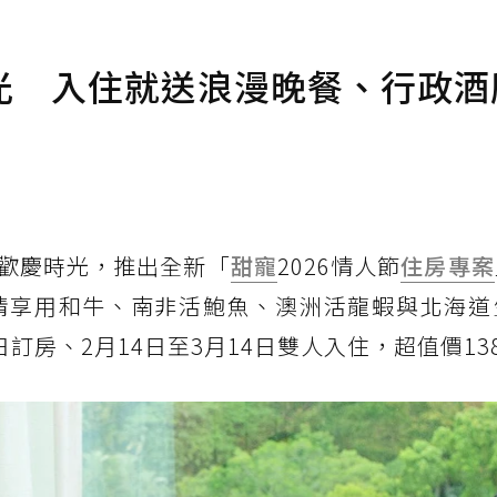
光 入住就送浪漫晚餐、行政酒
歡慶時光，推出全新「
甜寵
2026情人節
住房專案
情享用和牛、南非活鮑魚、澳洲活龍蝦與北海道
訂房、2月14日至3月14日雙人入住，超值價138