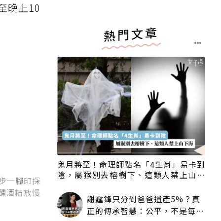
至晚上10
熱門文章
鬼月將至！命理師點名「4生肖」易卡到
陰，屬猴別去榕樹下、這類人禁上山下
一步一腳印探
海
醺酒精放慢
謝霆鋒只分到爸爸遺產5%？真
正的傳承智慧：公平，不是每個