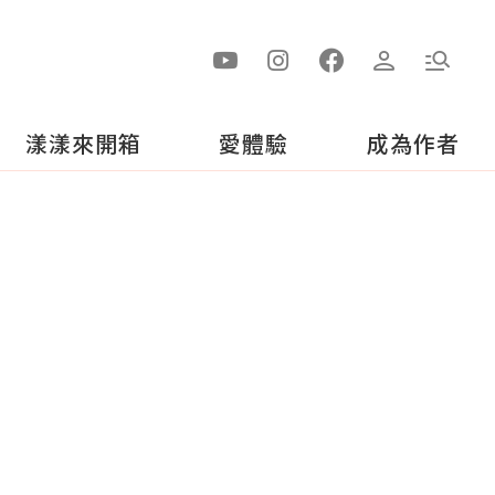
漾漾來開箱
愛體驗
成為作者