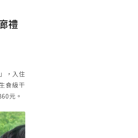
廊禮
」，入住
生食級干
60元。