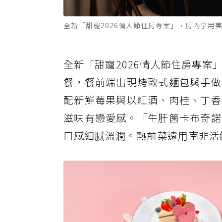
全新「甜寵2026情人節住房專案」，房內享用
全新「甜寵2026情人節住房專
餐，餐前端出現烤歐式麵包與手做
配新鮮莓果與以紅酒、肉桂、丁香
滋味有戀愛感。「牛肝箘卡布奇諾
口感細膩溫潤。熱前菜遠用南非活