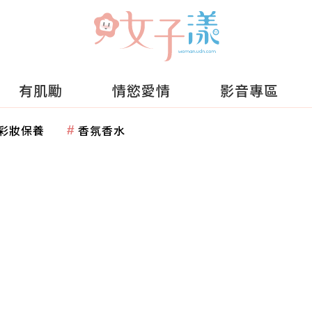
有肌勵
情慾愛情
影音專區
彩妝保養
香氛香水