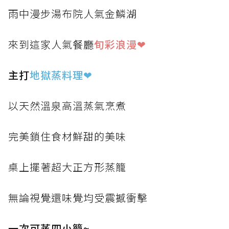
雨中漫步湯布院人氣金鱗湖
來到這家人氣餐廳
旬彩浪漫❤
主打
地獄蒸料理
❤
以天然溫泉高溫蒸氣烹煮
完美鎖住食材鮮甜的美味
桌上擺著超大正方形蒸籠
無論視覺還味覺均受震撼衝擊
一次可蒸四小籠~