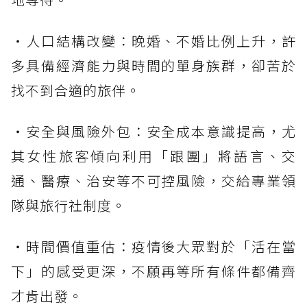
・人口結構改變：晚婚、不婚比例上升，許
多具備經濟能力與時間的單身族群，卻苦於
找不到合適的旅伴。
・安全與風險外包：安全成本意識提高，尤
其女性旅客傾向利用「跟團」將語言、交
通、醫療、治安等不可控風險，交給專業領
隊與旅行社制度。
・時間價值重估：疫情後大眾對於「活在當
下」的感受更深，不願再等所有條件都備齊
才肯出發。