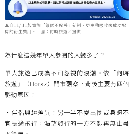
▲自11/ 11起實施「領隊不配房」新制，更主動吸收未成功配
房的衍生費用。 圖：何時旅遊／提供
為什麼這幾年單人參團的人變多了？
單人旅遊已成為不可忽視的浪潮。依「何時
旅遊」（Horaz）門市觀察，背後主要有四個
驅動原因：
・伴侶興趣差異：另一半不愛出國或身體不
宜長途飛行，渴望旅行的一方不想再無止盡
地等待。