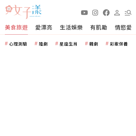
美食旅遊
愛漂亮
生活娛樂
有肌勵
情慾愛
心理測驗
陸劇
星座生肖
韓劇
彩妝保養