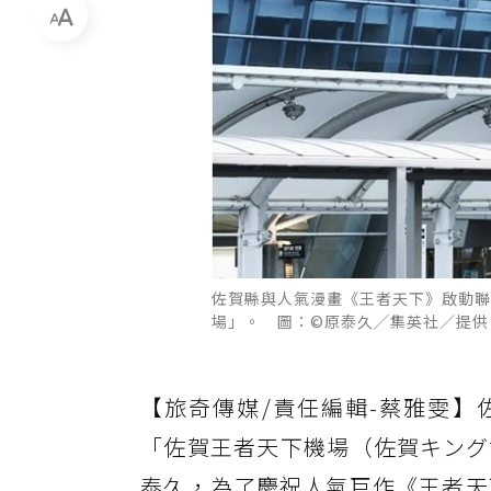
佐賀縣與人氣漫畫《王者天下》啟動聯
場」。 圖：©原泰久╱集英社／提供
【旅奇傳媒/責任編輯-蔡雅雯】
「佐賀王者天下機場（佐賀キング
泰久，為了慶祝人氣巨作《王者天