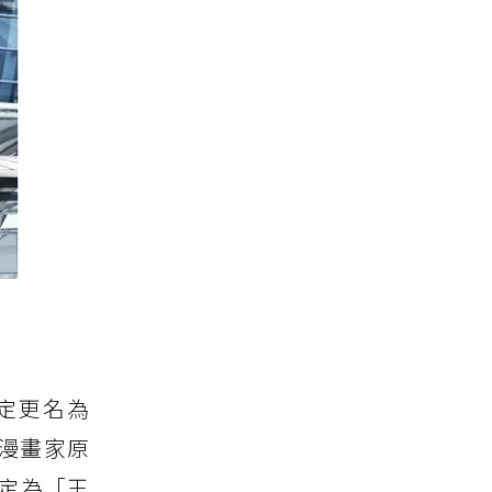
限定更名為
漫畫家原
定為「王