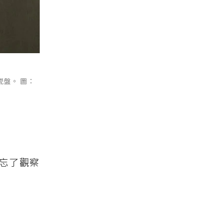
瓷盤。 圖：
別忘了觀察