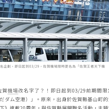
名企劃，即日起到03/29，佐賀機場限時更名為「佐賀王者天下機
佐賀
機場
改名字了？！即日起到03/29前期間
だダム空港）」。原來，出身於佐賀縣基山町的
下》連載20周年，與佐賀縣展開聯名活動，主題