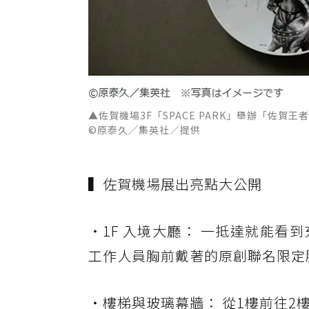
▲佐賀機場3F「SPACE PARK」舉辦「佐
©原泰久╱集英社／提供
▍佐賀機場展出亮點大公開
・1F 入境大廳： 一抵達就能
工作人員胸前戴著的原創聯名限定
・樓梯與玻璃幕牆： 從1樓前往2