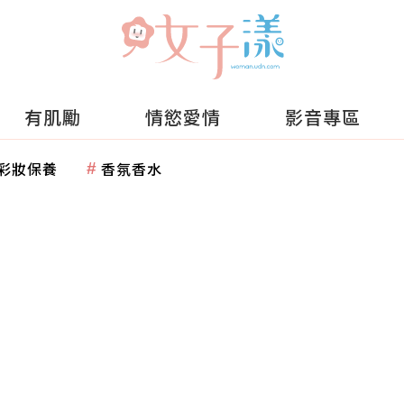
有肌勵
情慾愛情
影音專區
彩妝保養
香氛香水