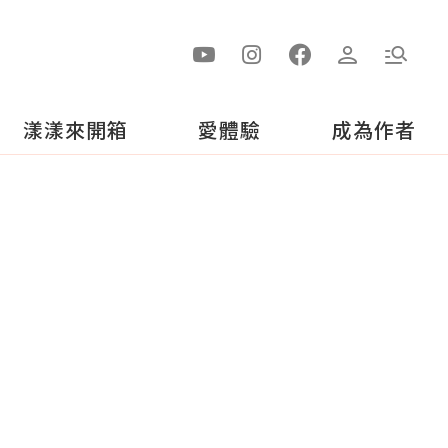
漾漾來開箱
愛體驗
成為作者