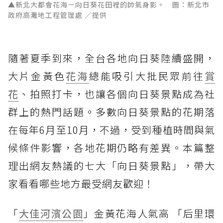
▲新北大都會花海－向日葵花田裡的帥氣身影。 圖：新北市
政府高灘地工程管理處 ／提供
隨著夏季到來，全台各地向日葵陸續盛開，
大片金黃色
花海
總能吸引大批民眾前往
賞
花
、拍照打卡，也讓各個向日葵景點成為社
群上的熱門話題。多數向日葵景點的花期落
在每年6月至10月，不過，受到種植時間與氣
候條件影響，各地花期仍略有差異。本篇整
理出網友熱議的七大「向日葵景點」，帶大
家看看哪些地方最受網友歡迎！
「
大佳河濱公園
」金黃花海人氣高 「后里環