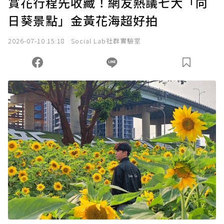
賞花行程先收藏！網友熱議七大「向
日葵景點」金黃花海超好拍
2026-07-10 15:18
Social Lab社群實驗室