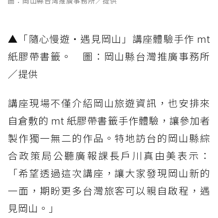
圖：岡山縣台灣推廣事務所／提供
▲「隨心慢遊・遇見岡山」講座體驗手作 mt
紙膠帶書籤。 圖：岡山縣台灣推廣事務所
／提供
講座現場不僅介紹岡山旅遊資訊，也安排來
自倉敷的 mt 紙膠帶書籤手作體驗，讓參加者
製作獨一無二的作品。特地訪台的岡山縣綜
合政策局公聽廣報課長戶川真由美表示：
「希望透過這次講座，讓大家發現岡山新的
一面，期盼更多台灣旅客可以親自啟程，遇
見岡山。」