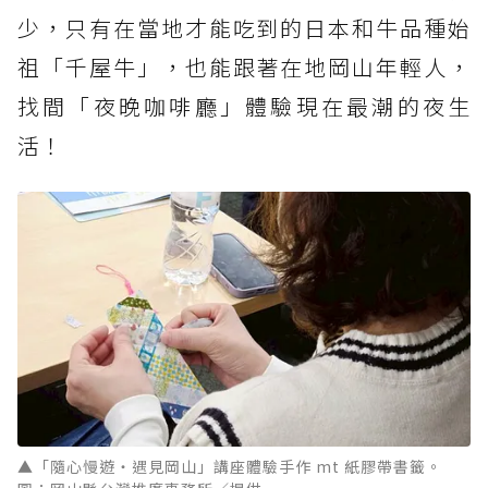
少，只有在當地才能吃到的日本和牛品種始
祖「千屋牛」，也能跟著在地岡山年輕人，
找間「夜晚咖啡廳」體驗現在最潮的夜生
活！
▲「隨心慢遊・遇見岡山」講座體驗手作 mt 紙膠帶書籤。