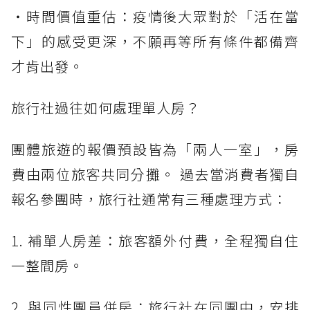
・時間價值重估：疫情後大眾對於「活在當
下」的感受更深，不願再等所有條件都備齊
才肯出發。
旅行社過往如何處理單人房？
團體旅遊的報價預設皆為「兩人一室」，房
費由兩位旅客共同分攤。 過去當消費者獨自
報名參團時，旅行社通常有三種處理方式：
1. 補單人房差：旅客額外付費，全程獨自住
一整間房。
2. 與同性團員併房：旅行社在同團中，安排