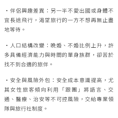
・伴侶興趣差異：另一半不愛出國或身體不
宜長途飛行，渴望旅行的一方不想再無止盡
地等待。
・人口結構改變：晚婚、不婚比例上升，許
多具備經濟能力與時間的單身族群，卻苦於
找不到合適的旅伴。
・安全與風險外包：安全成本意識提高，尤
其女性旅客傾向利用「跟團」將語言、交
通、醫療、治安等不可控風險，交給專業領
隊與旅行社制度。