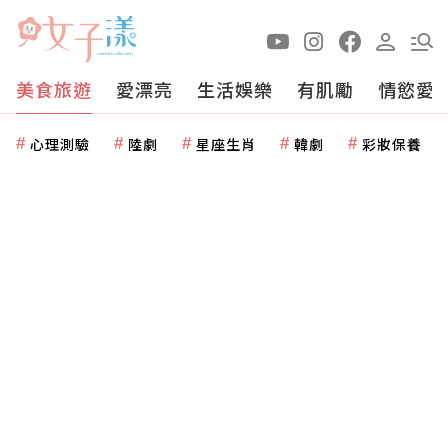
美食旅遊
愛漂亮
生活娛樂
有肌勵
情慾愛
心理測驗
陸劇
星座生肖
韓劇
彩妝保養