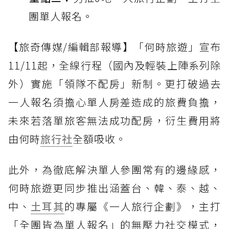
團單人報名。
【旅奇傳媒/編輯部報導】「何時旅遊」宣布
11/11起，全線行程（國內及輕裝上陣系列除
外）實施「領隊不配房」新制。更打破過去
一人報名須擔心單人房差造成的旅費負擔，
未來若落單旅客無法成功配房，衍生費用將
由何時
旅行社
全額吸收。
此外，為徹底解決單人參團常有的邊緣感，
何時旅遊更同步推出涵蓋台、韓、泰、越、
中、
土耳其
的專屬《一人旅行企劃》，主打
「全團皆為單人報名」的無壓力社交模式，