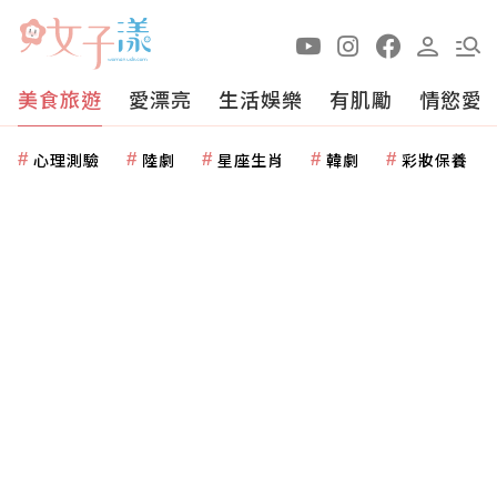
美食旅遊
愛漂亮
生活娛樂
有肌勵
情慾愛
心理測驗
陸劇
星座生肖
韓劇
彩妝保養