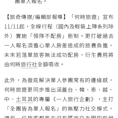
團單人報名。
【旅奇傳媒/編輯部報導】「何時旅遊」宣布
11/11起，全線行程（國內及輕裝上陣系列除
外）實施「領隊不配房」新制。更打破過去
一人報名須擔心單人房差造成的旅費負擔，
未來若落單旅客無法成功配房，衍生費用將
由何時
旅行社
全額吸收。
此外，為徹底解決單人參團常有的邊緣感，
何時旅遊更同步推出涵蓋台、韓、泰、越、
中、
土耳其
的專屬《一人旅行企劃》，主打
「全團皆為單人報名」的無壓力社交模式，
讓每一位旅客都能在沒有既定交友圈的包袱