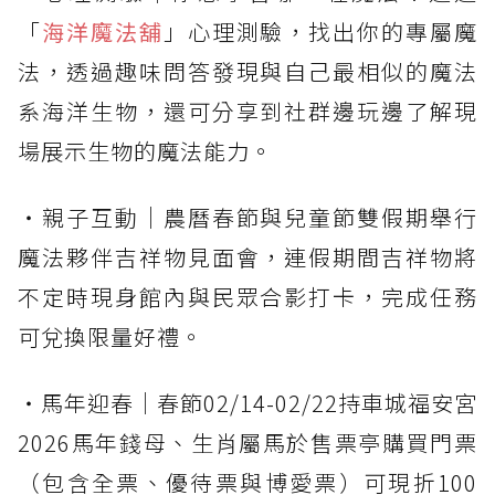
「
海洋魔法舖
」心理測驗，找出你的專屬魔
法，透過趣味問答發現與自己最相似的魔法
系海洋生物，還可分享到社群邊玩邊了解現
場展示生物的魔法能力。
・親子互動｜農曆春節與兒童節雙假期舉行
魔法夥伴吉祥物見面會，連假期間吉祥物將
不定時現身館內與民眾合影打卡，完成任務
可兌換限量好禮。
・馬年迎春｜春節02/14-02/22持車城福安宮
2026馬年錢母、生肖屬馬於售票亭購買門票
（包含全票、優待票與博愛票）可現折100