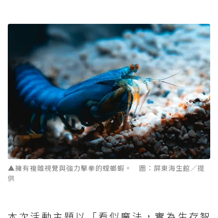
▲擁有複雜視覺與強力擊拳的螳螂蝦。 圖：屏東海生館／提
供
本次活動主題以「看似魔法，實為生存智