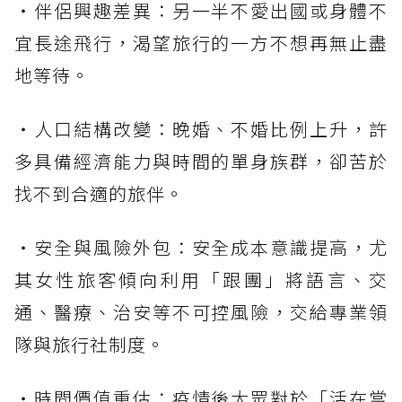
・伴侶興趣差異：另一半不愛出國或身體不
宜長途飛行，渴望旅行的一方不想再無止盡
地等待。
・人口結構改變：晚婚、不婚比例上升，許
多具備經濟能力與時間的單身族群，卻苦於
找不到合適的旅伴。
・安全與風險外包：安全成本意識提高，尤
其女性旅客傾向利用「跟團」將語言、交
通、醫療、治安等不可控風險，交給專業領
隊與旅行社制度。
・時間價值重估：疫情後大眾對於「活在當