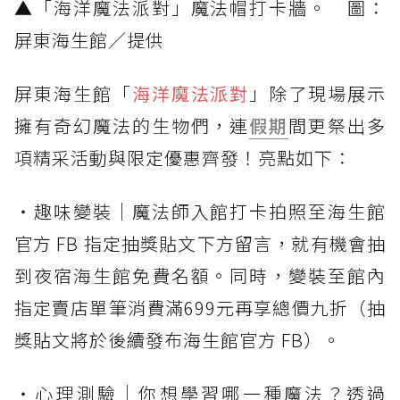
▲「海洋魔法派對」魔法帽打卡牆。 圖：
屏東海生館／提供
屏東海生館「
海洋魔法派對
」除了現場展示
擁有奇幻魔法的生物們，連
假期
間更祭出多
項精采活動與限定優惠齊發！亮點如下：
・趣味變裝｜魔法師入館打卡拍照至海生館
官方 FB 指定抽獎貼文下方留言，就有機會抽
到夜宿海生館免費名額。同時，變裝至館內
指定賣店單筆消費滿699元再享總價九折（抽
獎貼文將於後續發布海生館官方 FB）。
・心理測驗｜你想學習哪一種魔法？透過