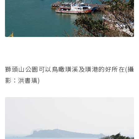
獅頭山公園可以鳥瞰璜溪及璜港的好所在(攝
影：洪書瑱)