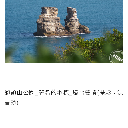
獅頭山公園_著名的地標_燭台雙嶼(攝影：洪
書瑱)