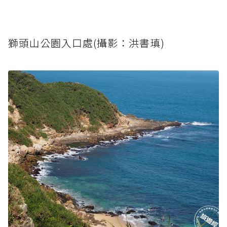
獅頭山公園入口處(攝影：洪書瑱)