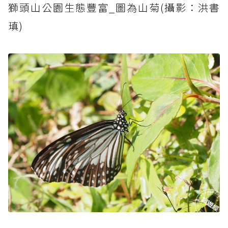
獅頭山公園生態豐富_圖為山菊(攝影：洪書
瑱)