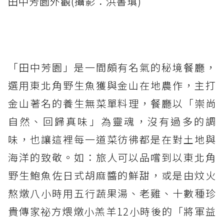
田中芳園外觀(攝影：洪書瑱)
「田中芳園」是一間頗有名氣的秘境餐廳，
選用東北角野生魚獲與金山在地農作，主打
金山著名的養生無菜單料理，餐廳以「崇尚
自然、回歸真味」為靈魂，沒有過多的調
味，也讓這裡每一道菜彷彿都是在對土地與
海洋的致敬。如：旅人可以品嚐到以東北角
野生鮑魚佐日式胡麻醬的鮮甜，或是由炆火
熬燉八小時用五行蔬果湯、老雞、十數種珍
貴傳家祕方煨燉小羔羊12小時後的「將軍益