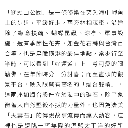
「獅頭山公園」是一條修築在突入海中岬角
上的步道，平緩好走，兩旁林相茂密，沿途
除了綠意扶疏、蝴蝶昆蟲、涼亭、軍事設
施，還有季節性花卉，如金花石蒜與台灣百
合等，也是鳥瞰磺港的最佳地點，當步行至
半時，可以看到「好運道」上一尊可愛的彌
勒佛，在年節時分十分討喜；而至盡頭的觀
景平台，映入眼簾有著名的「燭台雙嶼」，
這兩座如燭台般佇立於海中的礁石，除了象
徵著大自然堅毅不拔的力量外，也因為淒美
「夫妻石」的傳說故事流傳而讓人動容，這
裡也是遠眺一望無際的湛藍太平洋的好所