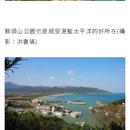
獅頭山公園也是感受湛藍太平洋的好所在(攝
影：洪書瑱)