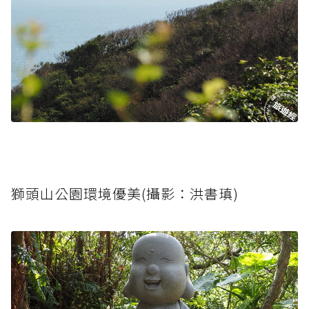
獅頭山公園環境優美(攝影：洪書瑱)