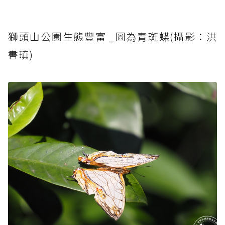
獅頭山公園生態豐富 _圖為青斑蝶(攝影：洪
書瑱)