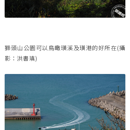
獅頭山公園可以鳥瞰璜溪及璜港的好所在(攝
影：洪書瑱)