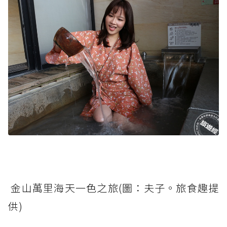
金山萬里海天一色之旅(圖：夫子。旅食趣提
供)