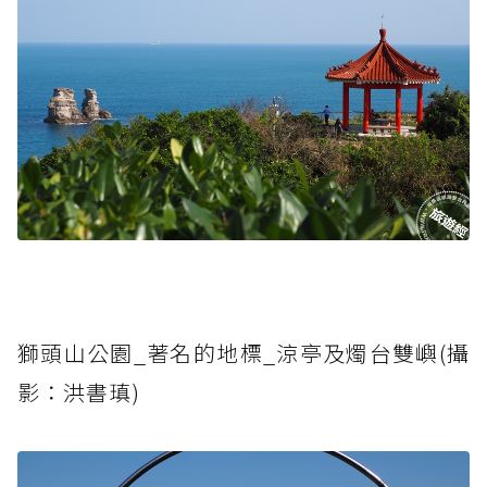
獅頭山公園_著名的地標_涼亭及燭台雙嶼(攝
影：洪書瑱)