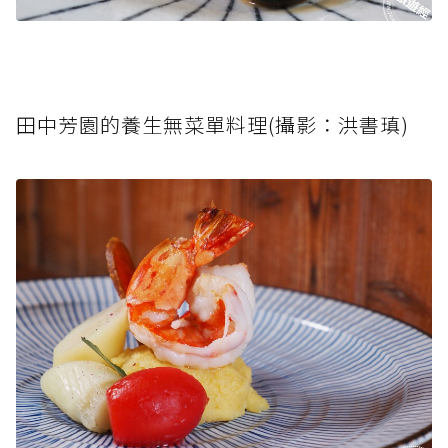
田中芳園的養生無菜單料理(攝影：洪書瑱)