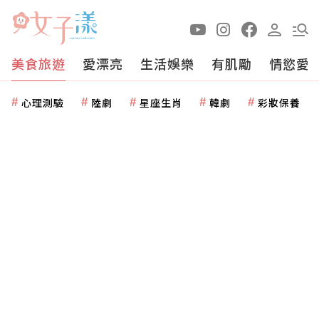
美食旅遊
愛漂亮
生活娛樂
有肌勵
情慾愛
心理測驗
陸劇
星座生肖
韓劇
彩妝保養