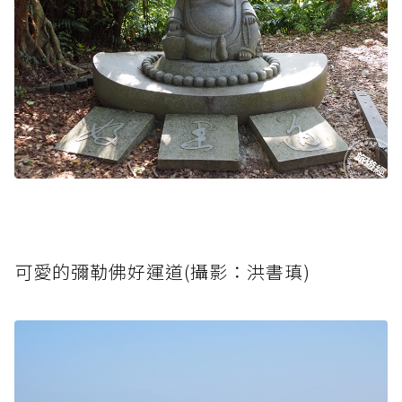
可愛的彌勒佛好運道(攝影：洪書瑱)