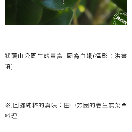
獅頭山公園生態豐富_圖為白蛾(攝影：洪書
瑱)
※.回歸純粹的真味：田中芳園的養生無菜單
料理──