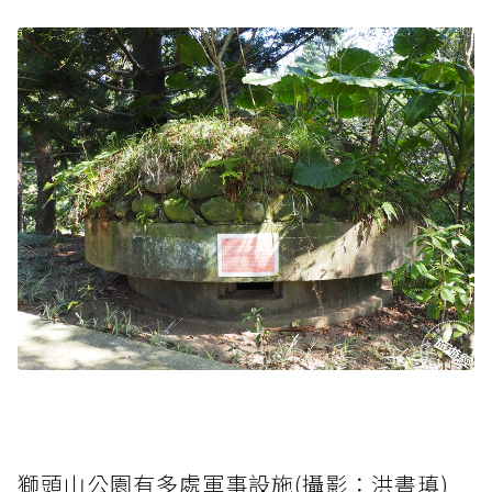
獅頭山公園有多處軍事設施(攝影：洪書瑱)