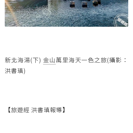
新北海湯(下)
金山
萬里海天一色之旅(攝影：
洪書瑱)
【旅遊經 洪書瑱報導】