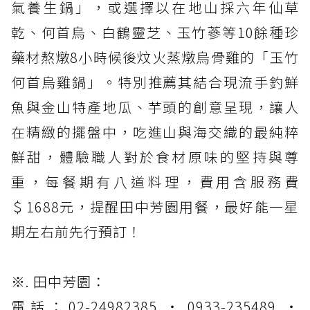
氣養生鍋」，或選擇以在地山採六年仙草
乾、何首烏、白鶴靈芝、玉竹蔘等10餘種珍
藥材熬燉8小時候後炆火蒸燉烏骨雞的「玉竹
何首烏雞鍋」。特別推薦其結合現流手釣鮮
魚與金山特產地瓜、芋頭的創意呈現，讓人
在精緻的擺盤中，吃進山與海交織的最純粹
鮮甜，體驗職人對於食材原味的堅持與尊
重，每餐期有八道料理，費用含服務費
＄1688元，提醒田中芳園用餐，最好能一星
期左右前先行預訂！
※. 田中芳園：
電話：02-24982385 ‧ 0933-235489 ‧