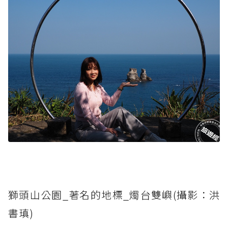
獅頭山公園_著名的地標_燭台雙嶼(攝影：洪
書瑱)