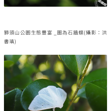
獅頭山公園生態豐富 _圖為石牆蝶(攝影：洪
書瑱)