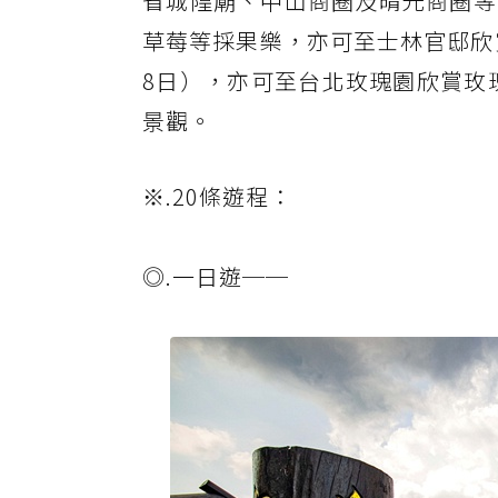
省城隍廟、中山商圈及晴光商圈等
草莓等採果樂，亦可至士林官邸欣
8日），亦可至台北玫瑰園欣賞玫
景觀。
※.20條遊程：
◎.一日遊──