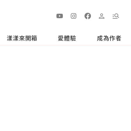
漾漾來開箱
愛體驗
成為作者