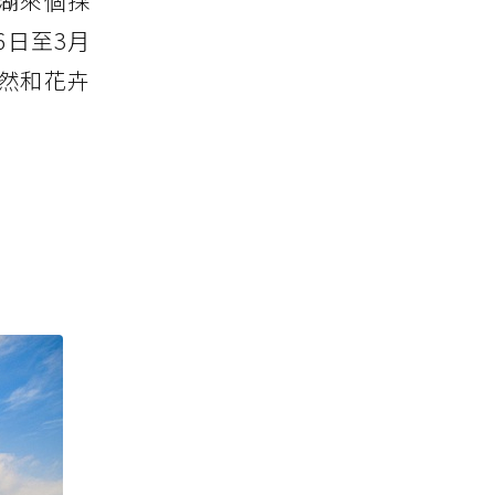
湖來個採
6日至3月
自然和花卉