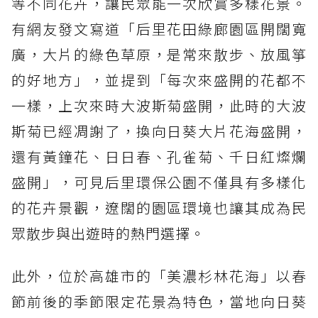
等不同花卉，讓民眾能一次欣賞多樣花景。
有網友發文寫道「后里花田綠廊園區開闊寬
廣，大片的綠色草原，是常來散步、放風箏
的好地方」，並提到「每次來盛開的花都不
一樣，上次來時大波斯菊盛開，此時的大波
斯菊已經凋謝了，換向日葵大片花海盛開，
還有黃鐘花、日日春、孔雀菊、千日紅燦爛
盛開」，可見后里環保公園不僅具有多樣化
的花卉景觀，遼闊的園區環境也讓其成為民
眾散步與出遊時的熱門選擇。
此外，位於高雄市的「美濃杉林花海」以春
節前後的季節限定花景為特色，當地向日葵