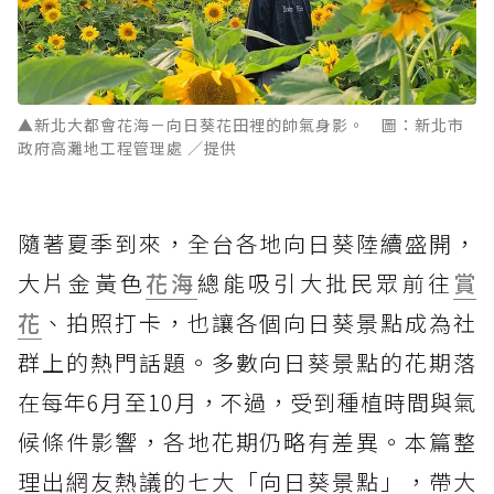
▲新北大都會花海－向日葵花田裡的帥氣身影。 圖：新北市
政府高灘地工程管理處 ／提供
隨著夏季到來，全台各地向日葵陸續盛開，
大片金黃色
花海
總能吸引大批民眾前往
賞
花
、拍照打卡，也讓各個向日葵景點成為社
群上的熱門話題。多數向日葵景點的花期落
在每年6月至10月，不過，受到種植時間與氣
候條件影響，各地花期仍略有差異。本篇整
理出網友熱議的七大「向日葵景點」，帶大