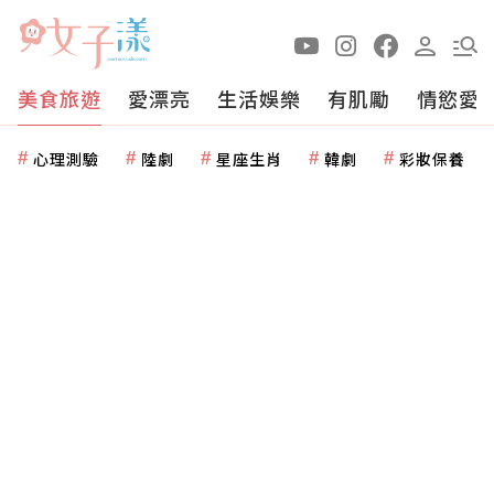
美食旅遊
愛漂亮
生活娛樂
有肌勵
情慾愛
心理測驗
陸劇
星座生肖
韓劇
彩妝保養