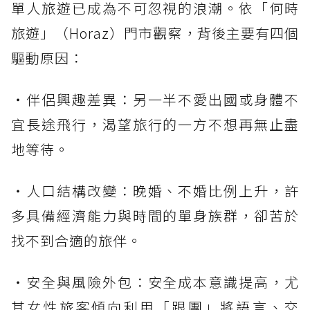
單人旅遊已成為不可忽視的浪潮。依「何時
旅遊」（Horaz）門市觀察，背後主要有四個
驅動原因：
・伴侶興趣差異：另一半不愛出國或身體不
宜長途飛行，渴望旅行的一方不想再無止盡
地等待。
・人口結構改變：晚婚、不婚比例上升，許
多具備經濟能力與時間的單身族群，卻苦於
找不到合適的旅伴。
・安全與風險外包：安全成本意識提高，尤
其女性旅客傾向利用「跟團」將語言、交