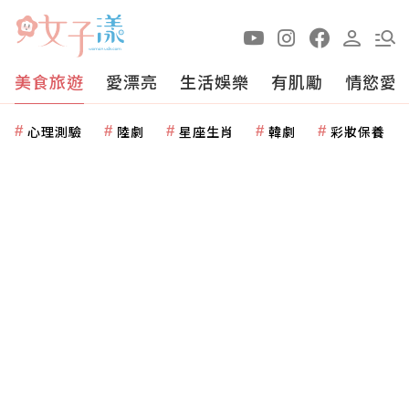
美食旅遊
愛漂亮
生活娛樂
有肌勵
情慾愛
心理測驗
陸劇
星座生肖
韓劇
彩妝保養