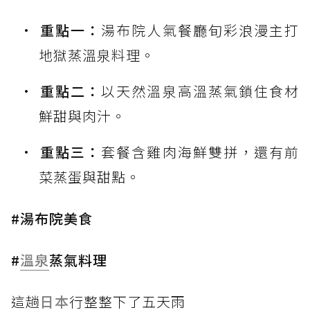
重點一：
湯布院人氣餐廳旬彩浪漫主打
地獄蒸溫泉料理。
重點二：
以天然溫泉高溫蒸氣鎖住食材
鮮甜與肉汁。
重點三：
套餐含雞肉海鮮雙拼，還有前
菜蒸蛋與甜點。
#湯布院美食
#
溫泉
蒸氣料理
這趟
日本
行整整下了五天雨