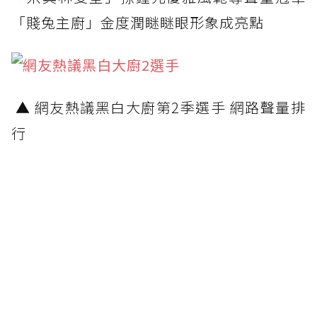
「賤兔主廚」金度潤瞇瞇眼形象成亮點
▲ 網友熱議黑白大廚第2季選手 網路聲量排
行