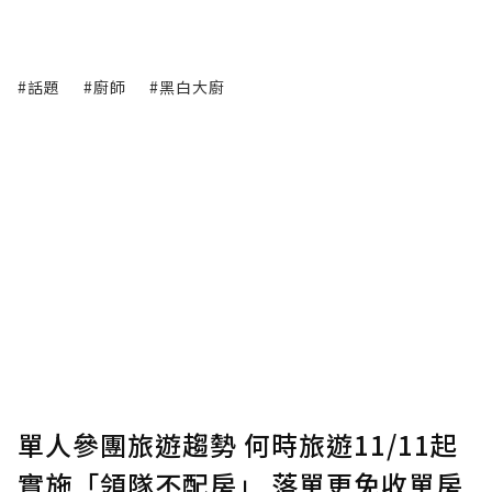
#話題
#廚師
#黑白大廚
單人參團旅遊趨勢 何時旅遊11/11起
實施「領隊不配房」 落單更免收單房