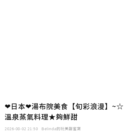
❤日本❤湯布院美食【旬彩浪漫】~☆
溫泉蒸氣料理★夠鮮甜
2026-08-02 21:50
Belinda的玩美甜蜜窩