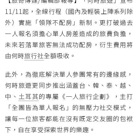
【旅奇傳媒/編輯部報導】「何時旅遊」宣布
11/11起，全線行程（國內及輕裝上陣系列除
外）實施「領隊不配房」新制。更打破過去
一人報名須擔心單人房差造成的旅費負擔，
未來若落單旅客無法成功配房，衍生費用將
由何時
旅行社
全額吸收。
此外，為徹底解決單人參團常有的邊緣感，
何時旅遊更同步推出涵蓋台、韓、泰、越、
中、
土耳其
的專屬《一人旅行企劃》，主打
「全團皆為單人報名」的無壓力社交模式，
讓每一位旅客都能在沒有既定交友圈的包袱
下，自在享受探索世界的樂趣。