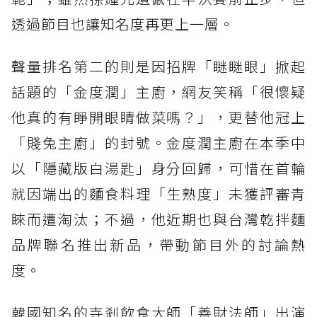
透過節目也讓知名度再更上一層。
聲量排名第二的則是因招牌「瞇瞇眼」掀起
話題的「金度潤」主廚，網友笑稱「很懷疑
他真的有睜開眼睛做菜嗎？」，更替他冠上
「賤兔主廚」的封號。金度潤主廚在本季中
以「隱藏版白湯匙」身分回歸，可惜在首輪
就因端出的麵食料理「生熟度」未獲評審青
睞而遭淘汰；不過，他近期也與台灣乾拌麵
品牌聯名推出新品，帶動節目外的討論熱
度。
韓國知名的寺剎飲食大師「善財法師」出演