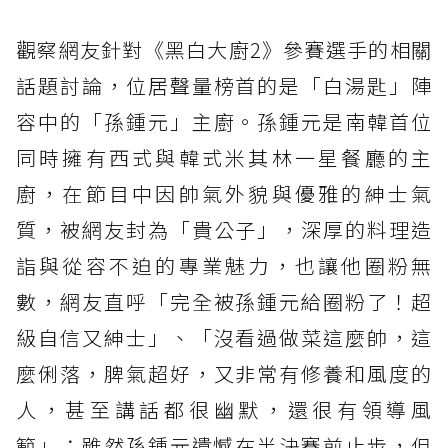
觀察網友針對《黑白大廚2》參賽選手的相關
話題討論，位居聲量榜首的是「白湯匙」陣
容中的「孫鍾元」主廚。孫鍾元是南韓首位
同時擁有西式與韓式米其林一星餐廳的主
廚，在節目中因帥氣外貌與優雅的紳士氣
質，被網友封為「貴公子」，深厚的料理造
詣與從容不迫的專業魅力，也讓他圈粉無
數，網友直呼「完全被孫鍾元給圈粉了！超
級自信又紳士」、「沒看過做菜這麼帥，這
麼俐落，脾氣超好，又非常有修養和風度的
人，甚至講話都很幽默，還很有領導風
範」；雖然孫鍾元遺憾在半決賽前止步，但