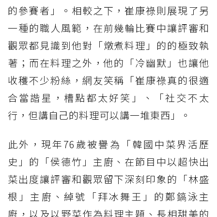
的參賽者」。相較之下，崔康祿則展現了另
一種的職人風範，在前幾輪比賽中讓評審和
觀眾都見識到他對「燉煮料理」的的極致執
著；而在料理之外，他的「冷幽默」也讓他
收穫不少粉絲，網友笑稱「崔康祿真的很適
合當諧星，槽點都太好笑」、「社交不太
行，但講自己的料理可以講一堆東西」。
此外，現年76歲被譽為「韓國中菜界活歷
史」的「侯德竹」主廚、在節目中以超快出
菜出度讓評審和觀眾留下深刻印象的「林盛
根」主廚、綽號「拜冰舞王」的鄭鎬泳主
廚，以及以野菜作為料理主題、長相甜美的