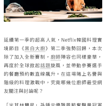
延續第一季的超高人氣，Netflix韓國料理實
境節目《
黑白大廚
》第二季強勢回歸，本次
除了加入全新賽制，
廚師
陣容也同樣豪華，
再度於全球掀起
話題
旋風，並帶動參賽選手
的餐廳預約數直線飆升。在這場賭上名譽與
階級的料理激戰中，究竟哪幾位廚師最受網
友關注與討論呢？
「米其林雙星」孫鍾元優雅風範奪聲量冠軍