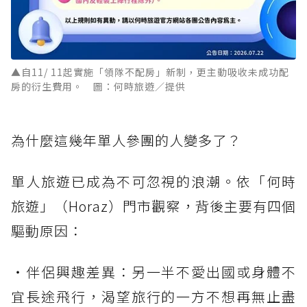
▲自11/ 11起實施「領隊不配房」新制，更主動吸收未成功配
房的衍生費用。 圖：何時旅遊／提供
為什麼這幾年單人參團的人變多了？
單人旅遊已成為不可忽視的浪潮。依「何時
旅遊」（Horaz）門市觀察，背後主要有四個
驅動原因：
・伴侶興趣差異：另一半不愛出國或身體不
宜長途飛行，渴望旅行的一方不想再無止盡