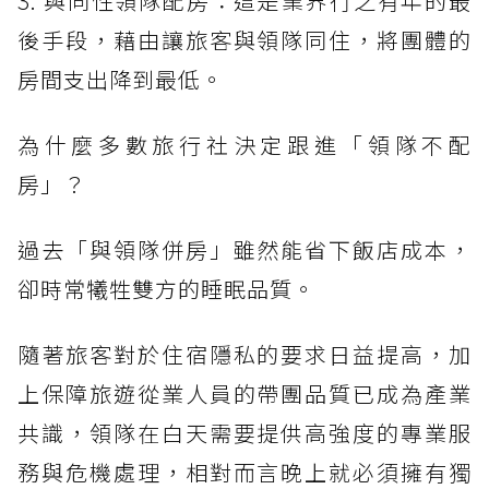
3. 與同性領隊配房：這是業界行之有年的最
後手段，藉由讓旅客與領隊同住，將團體的
房間支出降到最低。
為什麼多數旅行社決定跟進「領隊不配
房」？
過去「與領隊併房」雖然能省下飯店成本，
卻時常犧牲雙方的睡眠品質。
隨著旅客對於住宿隱私的要求日益提高，加
上保障旅遊從業人員的帶團品質已成為產業
共識，領隊在白天需要提供高強度的專業服
務與危機處理，相對而言晚上就必須擁有獨