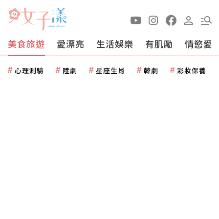
美食旅遊
愛漂亮
生活娛樂
有肌勵
情慾愛
心理測驗
陸劇
星座生肖
韓劇
彩妝保養