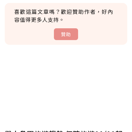
喜歡這篇文章嗎？歡迎贊助作者，好內
容值得更多人支持。
贊助
贊助說明
為了鼓勵作者持續創作更好的內容，會員可以
使用「贊助」功能實質回饋給喜愛的作者。可
將您認為適合的點數贈送給作者，一旦使用贊
助點數即不得撤銷，單筆贊助最低點數為30
點，最高點數沒有上限。
U 利點數 1 點 = NTD 1 元。