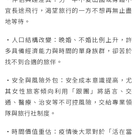
宜長途飛行，渴望旅行的一方不想再無止盡
地等待。
・人口結構改變：晚婚、不婚比例上升，許
多具備經濟能力與時間的單身族群，卻苦於
找不到合適的旅伴。
・安全與風險外包：安全成本意識提高，尤
其女性旅客傾向利用「跟團」將語言、交
通、醫療、治安等不可控風險，交給專業領
隊與旅行社制度。
・時間價值重估：疫情後大眾對於「活在當