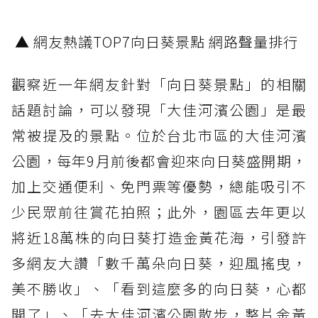
▲ 網友熱議TOP7向日葵景點 網路聲量排行
觀察近一年網友針對「向日葵景點」的相關
話題討論，可以發現「大佳河濱公園」是最
常被提及的景點。位於台北市區的大佳河濱
公園，每年9月前後都會迎來向日葵盛開期，
加上交通便利、免門票等優勢，總能吸引不
少民眾前往賞花拍照；此外，園區去年更以
將近18萬株的向日葵打造金黃花海，引發許
多網友大讚「數千萬朵向日葵，迎風搖曳，
美不勝收」、「看到這麼多的向日葵，心都
開了」、「去大佳河濱公園散步，整片金黃