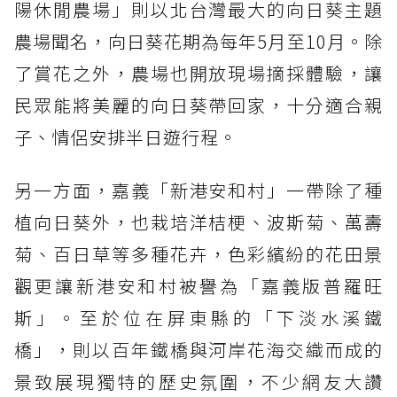
陽休閒農場」則以北台灣最大的向日葵主題
農場聞名，向日葵花期為每年5月至10月。除
了賞花之外，農場也開放現場摘採體驗，讓
民眾能將美麗的向日葵帶回家，十分適合親
子、情侶安排半日遊行程。
另一方面，嘉義「新港安和村」一帶除了種
植向日葵外，也栽培洋桔梗、波斯菊、萬壽
菊、百日草等多種花卉，色彩繽紛的花田景
觀更讓新港安和村被譽為「嘉義版普羅旺
斯」。至於位在屏東縣的「下淡水溪鐵
橋」，則以百年鐵橋與河岸花海交織而成的
景致展現獨特的歷史氛圍，不少網友大讚