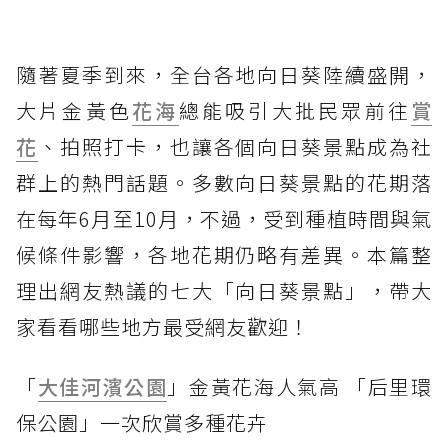
隨著夏季到來，全台各地向日葵陸續盛開，
大片金黃色
花海
總能吸引大批民眾前往
賞
花
、拍照打卡，也讓各個向日葵景點成為社
群上的熱門話題。多數向日葵景點的花期落
在每年6月至10月，不過，受到種植時間與氣
候條件影響，各地花期仍略有差異。本篇整
理出網友熱議的七大「向日葵景點」，帶大
家看看哪些地方最受網友歡迎！
「
大佳河濱公園
」金黃花海人氣高 「后里環
保公園」一次欣賞多種花卉