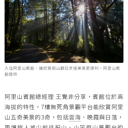
入住阿里山賓館，讓欣賞祝山觀日步道美景更便利。阿里山賓
館提供
阿里山賓館總經理 王覺非分享，賓館位於高
海拔的特性，7樓無死角景觀平台能欣賞阿里
山五奇美景的3奇，包括
雲海
、晚霞與日落，
更讓旅人減少前往祝山、小笠原山景觀台的