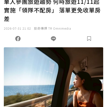
單人參團旅遊趨勢 何時旅遊11/11起
實施「領隊不配房」 落單更免收單房
確認送出
差
我已詳閱贊助說明，且同意站方的使用條款。
2026-07-31 21:02
旅奇傳媒 TR Omnimedia
您當前剩餘 U 利點數：
0
點；前往
購買點數