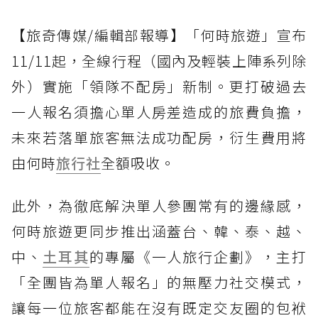
【旅奇傳媒/編輯部報導】「何時旅遊」宣布
11/11起，全線行程（國內及輕裝上陣系列除
外）實施「領隊不配房」新制。更打破過去
一人報名須擔心單人房差造成的旅費負擔，
未來若落單旅客無法成功配房，衍生費用將
由何時
旅行社
全額吸收。
此外，為徹底解決單人參團常有的邊緣感，
何時旅遊更同步推出涵蓋台、韓、泰、越、
中、
土耳其
的專屬《一人旅行企劃》，主打
「全團皆為單人報名」的無壓力社交模式，
讓每一位旅客都能在沒有既定交友圈的包袱