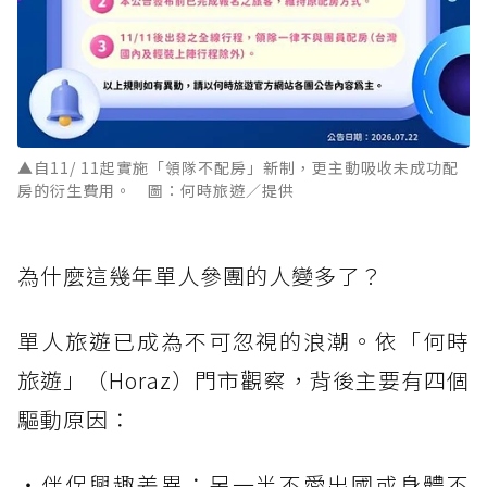
▲自11/ 11起實施「領隊不配房」新制，更主動吸收未成功配
房的衍生費用。 圖：何時旅遊／提供
為什麼這幾年單人參團的人變多了？
單人旅遊已成為不可忽視的浪潮。依「何時
旅遊」（Horaz）門市觀察，背後主要有四個
驅動原因：
・伴侶興趣差異：另一半不愛出國或身體不