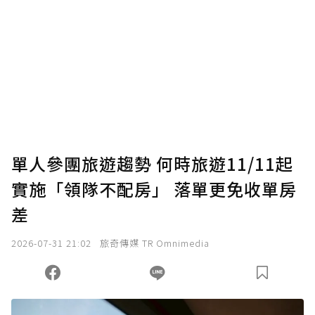
為了鼓勵作者持續創作更好的內容，會員可以
使用「贊助」功能實質回饋給喜愛的作者。可
將您認為適合的點數贈送給作者，一旦使用贊
助點數即不得撤銷，單筆贊助最低點數為30
點，最高點數沒有上限。
U 利點數 1 點 = NTD 1 元。
單人參團旅遊趨勢 何時旅遊11/11起
實施「領隊不配房」 落單更免收單房
確認送出
差
我已詳閱贊助說明，且同意站方的使用條款。
2026-07-31 21:02
旅奇傳媒 TR Omnimedia
您當前剩餘 U 利點數：
0
點；前往
購買點數