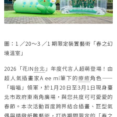
圖：1 ／20～3 ／1 期限定裝置藝術「春之幻
境溫室」
2026「花IN
台北
」年度代言人超萌登場！由
超人氣插畫家A ee mi筆下的
療癒
角色——
「喵喵」領軍，於1月20日至3月1日現身臺
北市政府東南角廣場，與您共度可可愛愛的
春節。本次活動首度跨界結合插畫、巨型氣
偶與精緻紙雕藝術，打造期間限定的「春之