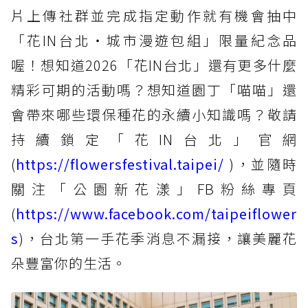
片上傳社群並完成指定動作就有機會抽中
「花IN台北・城市漫遊包組」限量紀念品
喔！想知道2026「花IN台北」還有更多什麼
精彩可期的活動嗎？想知道園丁「喵喵」還
會帶來哪些環保種花的永續小知識嗎？敬請
持續鎖定「花IN台北」官網
(
https://flowersfestival.taipei/
)，並隨時
關注「公園新花漾」FB粉絲專頁
(
https://www.facebook.com/taipeiflower
s
)，台北第一手花季消息不漏接，讓美麗花
朵豐富你的生活。