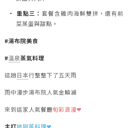
重點三：
套餐含雞肉海鮮雙拼，還有前
菜蒸蛋與甜點。
#湯布院美食
#
溫泉
蒸氣料理
這趟
日本
行整整下了五天雨
雨中漫步湯布院人氣金鱗湖
來到這家人氣餐廳
旬彩浪漫❤
主打
地獄蒸料理
❤