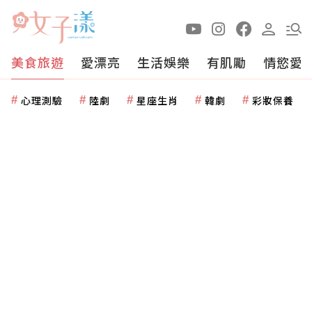
美食旅遊
愛漂亮
生活娛樂
有肌勵
情慾愛
心理測驗
陸劇
星座生肖
韓劇
彩妝保養