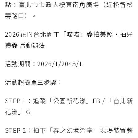
點：臺北市市政大樓東南角廣場（近松智松
壽路口）。
2026花IN台北園丁「喵喵」✿拍美照・抽好
禮✿ 活動辦法
活動期間：2026/1/20~3/1
活動超簡單三步驟：
STEP 1：追蹤「公園新花漾」FB / 「台北新
花漾」IG
STEP 2：拍下「春之幻境溫室」現場裝置藝