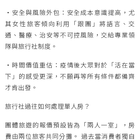
・安全與風險外包：安全成本意識提高，尤
其女性旅客傾向利用「跟團」將語言、交
通、醫療、治安等不可控風險，交給專業領
隊與旅行社制度。
・時間價值重估：疫情後大眾對於「活在當
下」的感受更深，不願再等所有條件都備齊
才肯出發。
旅行社過往如何處理單人房？
團體旅遊的報價預設皆為「兩人一室」，房
費由兩位旅客共同分攤。 過去當消費者獨自