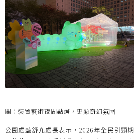
圖：裝置藝術夜間點燈，更顯奇幻氛圍
公園處藍舒凢處長表示，2026年全民引頸期