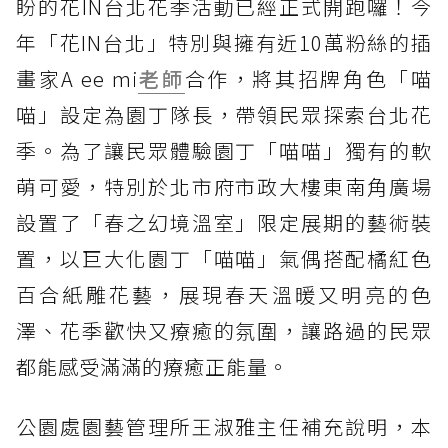
盼的花IN台北花季活動已經正式開跑囉！今
年「花IN台北」特別與擁有近10萬粉絲的插
畫家A ee mi
老師
合作，將其招牌角色「喵
喵」設定為園丁隊長，帶領民眾探索台北花
季。為了讓民眾體驗園丁「喵喵」獨有的軟
萌可愛，特別於北市府市政大樓東南角廣場
設置了「春之幻境溫室」限定展期的藝術裝
置，以巨大化園丁「喵喵」氣偶搭配橘紅色
百合紙雕花藝，展現春天溫暖又明亮的色
澤、花季歡快又療癒的氛圍，讓路過的民眾
都能感受滿滿的療癒正能量。
公園處園藝管理所王淑雅主任補充說明，本