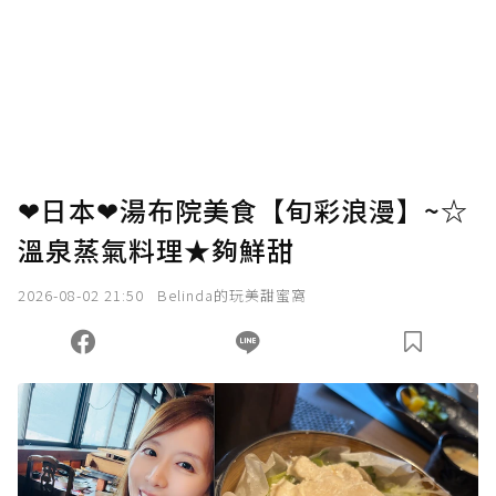
❤日本❤湯布院美食【旬彩浪漫】~☆
溫泉蒸氣料理★夠鮮甜
2026-08-02 21:50
Belinda的玩美甜蜜窩