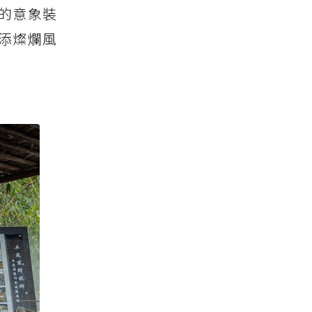
的意象裝
添燦爛風