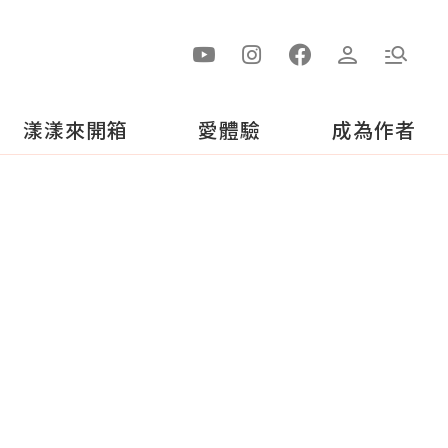
漾漾來開箱
愛體驗
成為作者