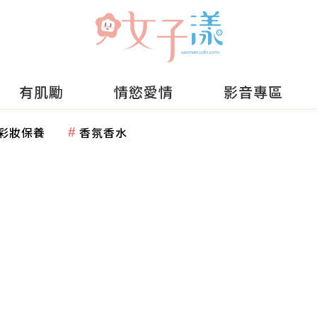
有肌勵
情慾愛情
影音專區
彩妝保養
香氛香水