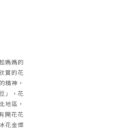
起媽媽的
欣賞的花
的精神，
扇豆」，花
北地區，
有開花花
冰花金燦