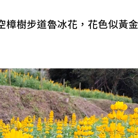
貓空樟樹步道魯冰花，花色似黃
！