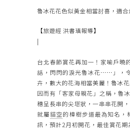
魯冰花花色似黃金相當討喜，適合
【旅遊經 洪書瑱報導】
|
台北春節賞花再加一！家喻戶曉
話，閃閃的淚光魯冰花……」，
卉，數大的花海相當美麗！魯冰花
因而有「客家母親花」之稱，魯冰花
穗呈長串的尖塔狀，一串串花開，
就屬
貓空
的樟樹步道最為知名，樟
訊，預計2月初開花，最佳賞花期