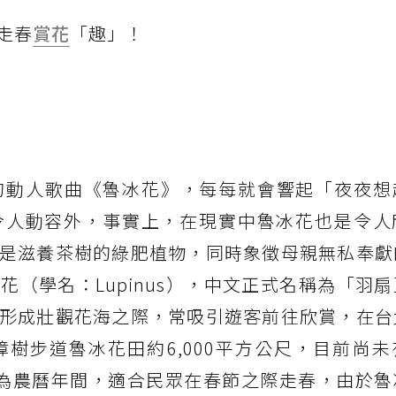
走春
賞花
「趣」！
的動人歌曲《魯冰花》，每每就會響起「夜夜想
令人動容外，事實上，在現實中魯冰花也是令人
是滋養茶樹的綠肥植物，同時象徵母親無私奉獻
（學名：Lupinus），中文正式名稱為「羽
形成壯觀花海之際，常吸引遊客前往欣賞，在台
樹步道魯冰花田約6,000平方公尺，目前尚未
為農曆年間，適合民眾在春節之際走春，由於魯