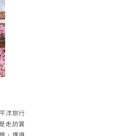
、
平洋旅行
是走訪賞
華、懂得