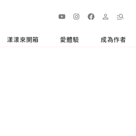
漾漾來開箱
愛體驗
成為作者