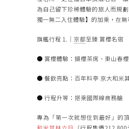
為自己留下珍稀體驗的旅人而規劃
獨一無二入住體驗】的加乘，在無
旗艦行程 1.｜
京都
至臻 賞櫻名宿
● 賞櫻體驗：擷櫻茶席、東山春
● 餐飲亮點：百年料亭 京大和米
● 行程升等：搭乘國際線商務艙
專為「第一次就想住到最好」的
和米其林六日
（行程售價212,