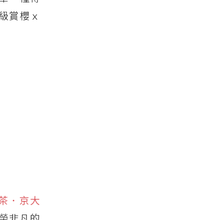
級賞櫻ｘ
擷櫻茶．京大
尊榮非凡的