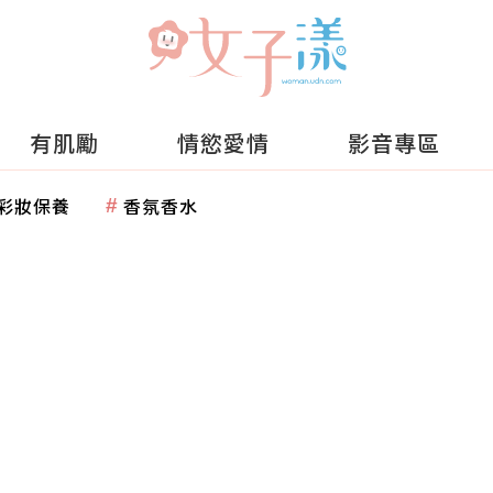
有肌勵
情慾愛情
影音專區
彩妝保養
香氛香水