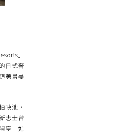
sorts」
的日式奢
水道美景盡
柏映池，
新志士曾
陽亭」進