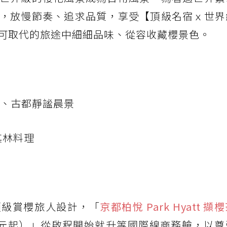
，放慢節奏、追求品質，享受【頂級名宿ｘ世界
可取代的旅途中細細品味、從容收藏櫻景色。
櫻、古都靜謐晨景
其林料理
頂級賞櫻旅人設計，「
京都柏悅 Park Hyatt 
800元起）」從啟程開始就升等國際線商務艙，以