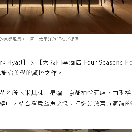
寫意優雅的京都風景。 圖：太平洋旅行社／提供
att】ｘ【大阪四季酒店 Four Seasons Hote
盡享旅宿美學的顛峰之作。
花名所的米其林一星鑰－京都柏悅酒店，由季裕
繞中，結合禪意幽思之境，打造綻放東方氣韻的