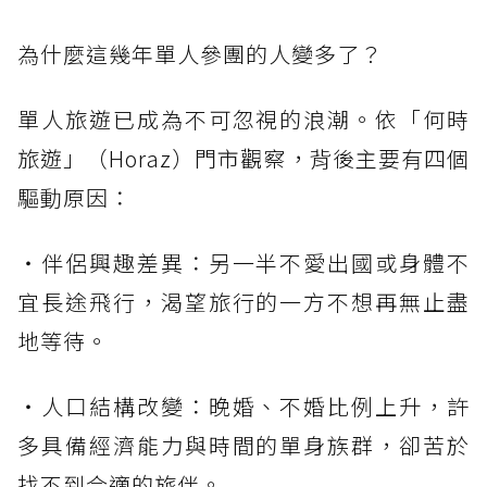
為什麼這幾年單人參團的人變多了？
單人旅遊已成為不可忽視的浪潮。依「何時
旅遊」（Horaz）門市觀察，背後主要有四個
驅動原因：
・伴侶興趣差異：另一半不愛出國或身體不
宜長途飛行，渴望旅行的一方不想再無止盡
地等待。
・人口結構改變：晚婚、不婚比例上升，許
多具備經濟能力與時間的單身族群，卻苦於
找不到合適的旅伴。