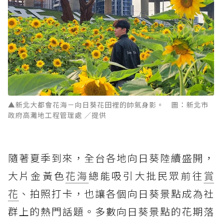
▲新北大都會花海－向日葵花田裡的帥氣身影。 圖：新北市
政府高灘地工程管理處 ／提供
隨著夏季到來，全台各地向日葵陸續盛開，
大片金黃色
花海
總能吸引大批民眾前往
賞
花
、拍照打卡，也讓各個向日葵景點成為社
群上的熱門話題。多數向日葵景點的花期落