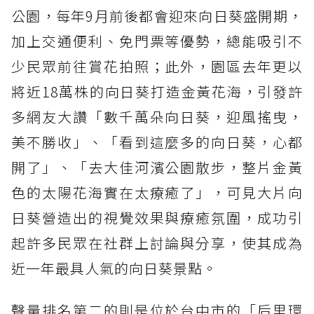
公園，每年9月前後都會迎來向日葵盛開期，
加上交通便利、免門票等優勢，總能吸引不
少民眾前往賞花拍照；此外，園區去年更以
將近18萬株的向日葵打造金黃花海，引發許
多網友大讚「數千萬朵向日葵，迎風搖曳，
美不勝收」、「看到這麼多的向日葵，心都
開了」、「去大佳河濱公園散步，整片金黃
色的太陽花海實在太療癒了」，可見大片向
日葵營造出的視覺效果與療癒氛圍，成功引
起許多民眾在社群上討論與分享，使其成為
近一年最具人氣的向日葵景點。
聲量排名第二的則是位於台中市的「后里環