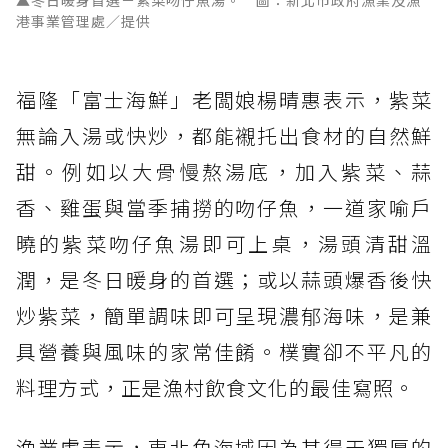
港事業管理處／提供
福隆「富士海鮮」老闆娘楊晴惠表示，紫菜
無論入湯或快炒，都能襯托出食材的自然鮮
甜。例如以大骨慢熬湯底，加入紫菜、蒜
香、雞蛋與當季捕撈的吻仔魚，一道家喻戶
曉的紫菜吻仔魚湯即可上桌，湯頭清甜溫
潤，是冬日暖身的首選；或以蒜頭爆香後快
炒紫菜，簡單調味即可呈現濃郁海味，是兼
具營養與風味的家常佳餚。樸實卻不平凡的
料理方式，正是漁村飲食文化的最佳寫照。
漁業處表示，東北角海域因為其得天獨厚的