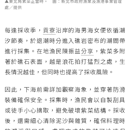
▲東北角紫菜正當時。 圖：新北市政府漁業及漁港事業管理
處／提供
每逢採收季，
貢寮
沿岸的海男海女便依循潮
汐節奏，於退潮時分進入礁岩密布的潮間帶
進行採集。在地漁民陳振益
分享
，紫菜多附
著於礁石表面，越是浪花拍打猛烈之處，生
長情況越佳，但同時也提高了採收風險。
因此，下海前需詳加觀察海象，並穿著防滑
裝備確保安全。採集時，漁民會以自製刮具
或徒手小心摘取，避免破壞紫菜結構。採收
後，還需細心清除泥沙與雜質，確保料理時