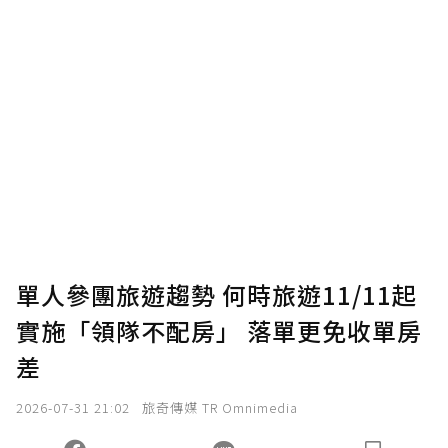
單人參團旅遊趨勢 何時旅遊11/11起
實施「領隊不配房」 落單更免收單房
差
2026-07-31 21:02
旅奇傳媒 TR Omnimedia