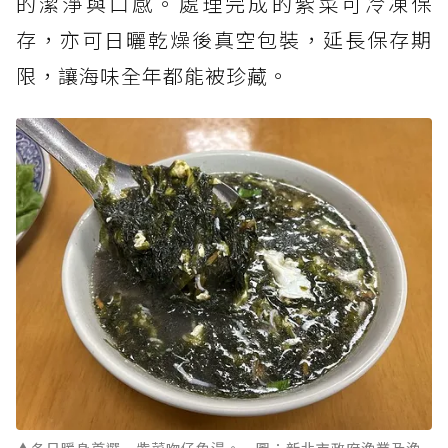
的潔淨與口感。處理完成的紫菜可冷凍保
存，亦可日曬乾燥後真空包裝，延長保存期
限，讓海味全年都能被珍藏。
▲冬日暖身首選－紫菜吻仔魚湯。 圖：新北市政府漁業及漁