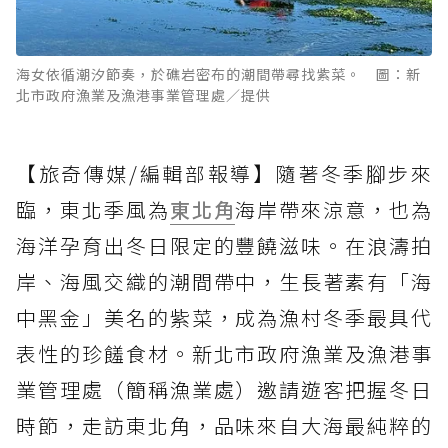
海女依循潮汐節奏，於礁岩密布的潮間帶尋找紫菜。 圖：新
北市政府漁業及漁港事業管理處／提供
【旅奇傳媒/編輯部報導】隨著冬季腳步來
臨，東北季風為
東北角
海岸帶來涼意，也為
海洋孕育出冬日限定的豐饒滋味。在浪濤拍
岸、海風交織的潮間帶中，生長著素有「海
中黑金」美名的紫菜，成為漁村冬季最具代
表性的珍饈食材。新北市政府漁業及漁港事
業管理處（簡稱漁業處）邀請遊客把握冬日
時節，走訪東北角，品味來自大海最純粹的