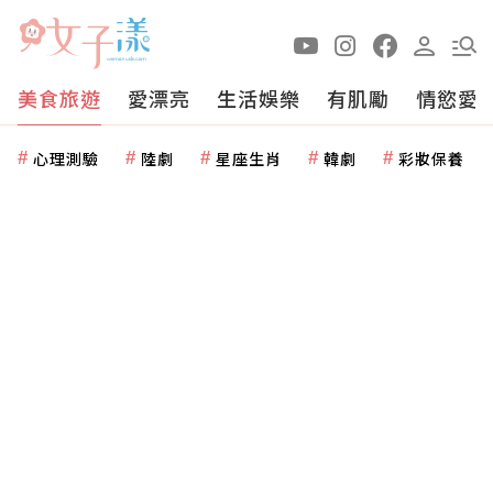
美食旅遊
愛漂亮
生活娛樂
有肌勵
情慾愛
心理測驗
陸劇
星座生肖
韓劇
彩妝保養