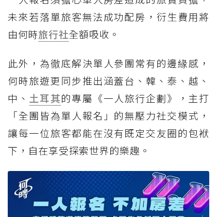
未來若落單旅客無法成功配房，衍生費用將
由何時
旅行社
全額吸收。
此外，為徹底解決單人參團常有的邊緣感，
何時旅遊更同步推出涵蓋台、韓、泰、越、
中、
土耳其
的專屬《一人旅行企劃》，主打
「全團皆為單人報名」的無壓力社交模式，
讓每一位旅客都能在沒有既定交友圈的包袱
下，自在享受探索世界的樂趣。