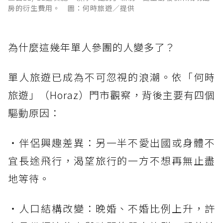
房的衍生費用。 圖：何時旅遊／提供
為什麼這幾年單人參團的人變多了？
單人旅遊已成為不可忽視的浪潮。依「何時
旅遊」（Horaz）門市觀察，背後主要有四個
驅動原因：
・伴侶興趣差異：另一半不愛出國或身體不
宜長途飛行，渴望旅行的一方不想再無止盡
地等待。
・人口結構改變：晚婚、不婚比例上升，許