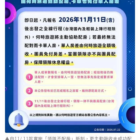
▲自11/ 11起實施「領隊不配房」新制，更主動吸收未成功配