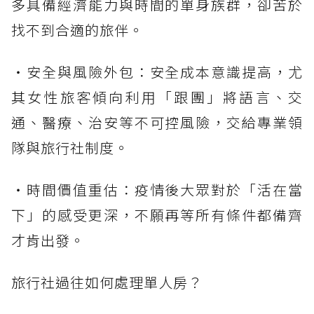
多具備經濟能力與時間的單身族群，卻苦於
找不到合適的旅伴。
・安全與風險外包：安全成本意識提高，尤
其女性旅客傾向利用「跟團」將語言、交
通、醫療、治安等不可控風險，交給專業領
隊與旅行社制度。
・時間價值重估：疫情後大眾對於「活在當
下」的感受更深，不願再等所有條件都備齊
才肯出發。
旅行社過往如何處理單人房？