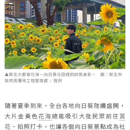
▲新北大都會花海－向日葵花田裡的帥氣身影。 圖：新北市
政府高灘地工程管理處 ／提供
隨著夏季到來，全台各地向日葵陸續盛開，
大片金黃色
花海
總能吸引大批民眾前往
賞
花
、拍照打卡，也讓各個向日葵景點成為社