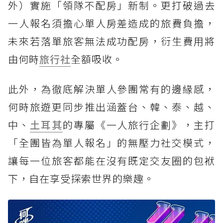
外）實施「領隊不配房」新制。更打破過去
一人報名須擔心單人房差造成的旅費負擔，
未來若落單旅客無法成功配房，衍生費用將
由何時
旅行社
全額吸收。
此外，為徹底解決單人參團常有的邊緣感，
何時旅遊更同步推出涵蓋台、韓、泰、越、
中、
土耳其
的專屬《一人旅行企劃》，主打
「全團皆為單人報名」的無壓力社交模式，
讓每一位旅客都能在沒有既定交友圈的包袱
下，自在享受探索世界的樂趣。