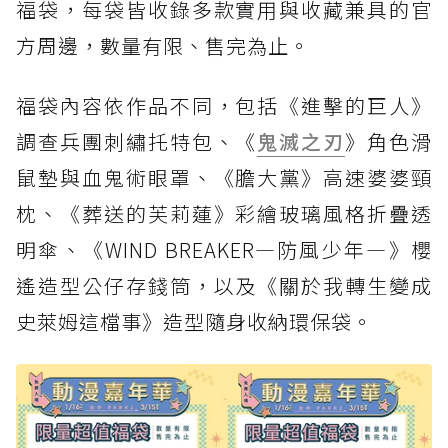
福袋，每袋皆收錄多款實用與收藏兼具的官
方周邊，數量有限、售完為止。
福袋內容依作品不同，包括《進擊的巨人》
調查兵團刺繡托特包、《
鬼滅之刃
》角色滑
鼠墊與血鬼術眼罩、《膽大黨》高速婆婆頸
枕、《葬送的芙莉蓮》彩繪玻璃風格折疊透
明傘、《WIND BREAKER—防風少年—》櫻
遙造型公仔存錢筒，以及《關於我轉生變成
史萊姆這檔事》造型隨身收納環保袋。