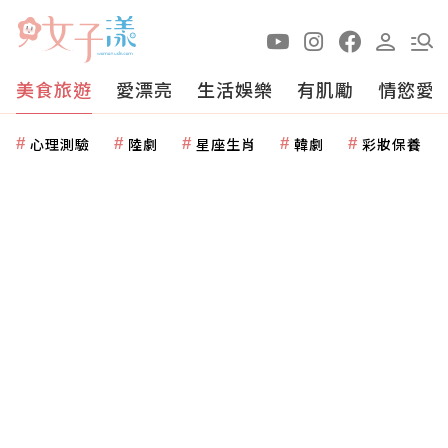
美食旅遊
愛漂亮
生活娛樂
有肌勵
情慾愛
心理測驗
陸劇
星座生肖
韓劇
彩妝保養