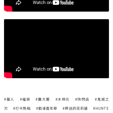
#獵人
#福袋
#膽大黨
#木棉花
#快閃店
#鬼滅之
刃
#打卡熱點
#動漫嘉年華
#葬送的芙莉蓮
#HUNTE