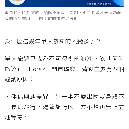
▲自11/ 11起實施「領隊不配房」新制，更主動吸收未成功配
房的衍生費用。 圖：何時旅遊／提供
為什麼這幾年單人參團的人變多了？
單人旅遊已成為不可忽視的浪潮。依「何時
旅遊」（Horaz）門市觀察，背後主要有四個
驅動原因：
・伴侶興趣差異：另一半不愛出國或身體不
宜長途飛行，渴望旅行的一方不想再無止盡
地等待。