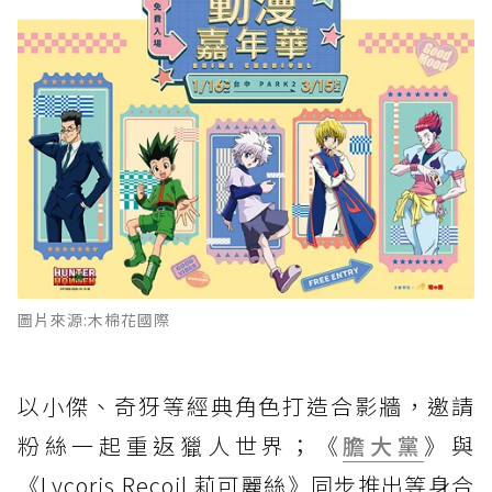
圖片來源:木棉花國際
以小傑、奇犽等經典角色打造合影牆，邀請
粉絲一起重返獵人世界；《
膽大黨
》與
《Lycoris Recoil 莉可麗絲》同步推出等身合