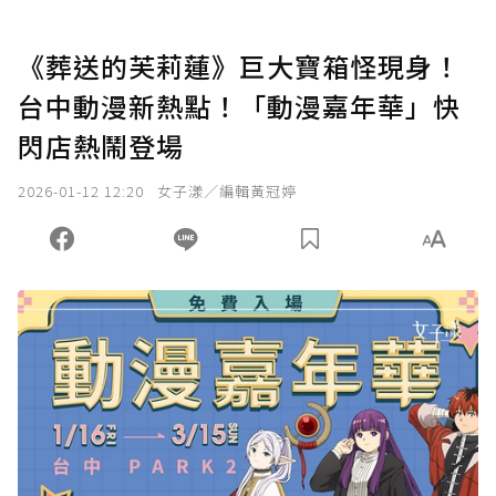
《葬送的芙莉蓮》巨大寶箱怪現身！
台中動漫新熱點！「動漫嘉年華」快
閃店熱鬧登場
2026-01-12 12:20
女子漾／編輯黃冠婷