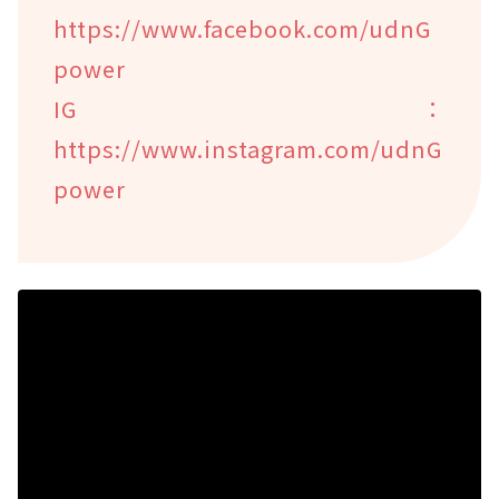
https://www.facebook.com/udnG
power
IG：
https://www.instagram.com/udnG
power