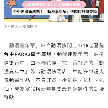
圖片來源:木棉花國際
「
動漫嘉年華
」綜合動漫
快閃店
1/16
起登陸
台中PARK2草悟廣場
，動漫迷新年第一站準
備衝台中。由
木棉花
攜手宅一番打造的「動
漫嘉年華」綜合動漫快閃店，集結多部超人
氣動畫作品，不只好買，還能拍、能玩、能
抽，成為寒假與新年期間最具話題性的動漫
聚點。