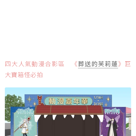
四大人氣動漫合影區 《
葬送的芙莉蓮
》巨
大寶箱怪必拍