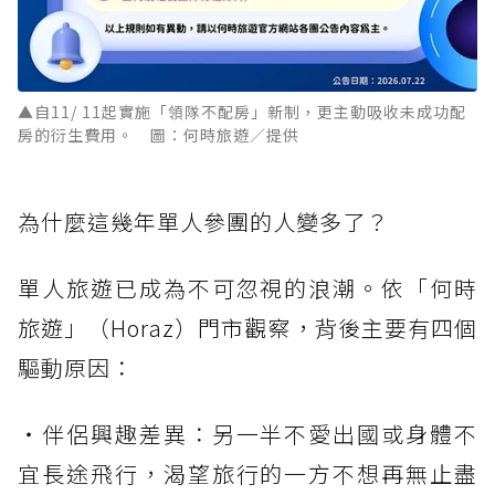
▲自11/ 11起實施「領隊不配房」新制，更主動吸收未成功配
房的衍生費用。 圖：何時旅遊／提供
為什麼這幾年單人參團的人變多了？
單人旅遊已成為不可忽視的浪潮。依「何時
旅遊」（Horaz）門市觀察，背後主要有四個
驅動原因：
・伴侶興趣差異：另一半不愛出國或身體不
宜長途飛行，渴望旅行的一方不想再無止盡