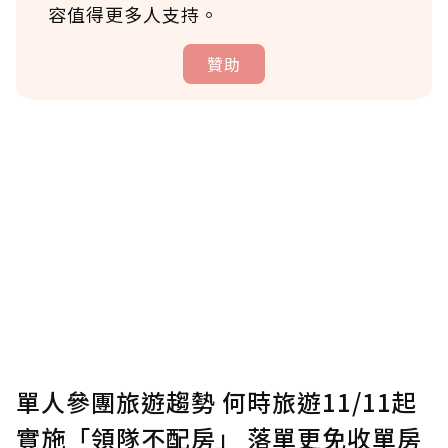
容值得更多人支持。
贊助
贊助說明
為了鼓勵作者持續創作更好的內容，會員可以
使用「贊助」功能實質回饋給喜愛的作者。可
將您認為適合的點數贈送給作者，一旦使用贊
助點數即不得撤銷，單筆贊助最低點數為30
點，最高點數沒有上限。
U 利點數 1 點 = NTD 1 元。
單人參團旅遊趨勢 何時旅遊11/11起
實施「領隊不配房」 落單更免收單房
確認送出