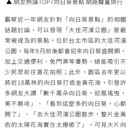
▲ 網友熱議TOP7向日葵景點 網路聲量排行
觀察近一年網友針對「向日葵景點」的相關
話題討論，可以發現「大佳河濱公園」是最
常被提及的景點。位於台北市區的大佳河濱
公園，每年9月前後都會迎來向日葵盛開期，
加上交通便利、免門票等優勢，總能吸引不
少民眾前往賞花拍照；此外，園區去年更以
將近18萬株的向日葵打造金黃花海，引發許
多網友大讚「數千萬朵向日葵，迎風搖曳，
美不勝收」、「看到這麼多的向日葵，心都
開了」、「去大佳河濱公園散步，整片金黃
色的太陽花海實在太療癒了」，可見大片向