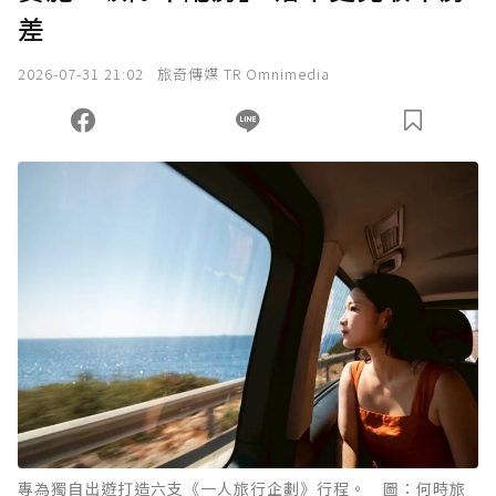
差
我已詳閱贊助說明，且同意站方的使用條款。
2026-07-31 21:02
旅奇傳媒 TR Omnimedia
您當前剩餘 U 利點數：
0
點；前往
購買點數
專為獨自出遊打造六支《一人旅行企劃》行程。 圖：何時旅