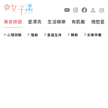
美食旅遊
愛漂亮
生活娛樂
有肌勵
情慾愛
心理測驗
陸劇
星座生肖
韓劇
彩妝保養