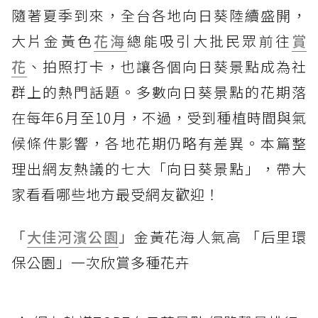
隨著夏季到來，全台各地向日葵陸續盛開，
大片金黃色
花海
總能吸引大批民眾前往
賞
花
、拍照打卡，也讓各個向日葵景點成為社
群上的熱門話題。多數向日葵景點的花期落
在每年6月至10月，不過，受到種植時間與氣
候條件影響，各地花期仍略有差異。本篇整
理出網友熱議的七大「向日葵景點」，帶大
家看看哪些地方最受網友歡迎！
「
大佳河濱公園
」金黃花海人氣高 「后里環
保公園」一次欣賞多種花卉