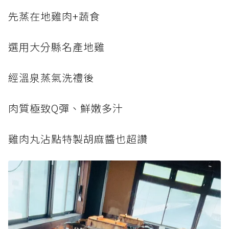
先蒸在地雞肉+蔬食
選用大分縣名產地雞
經溫泉蒸氣洗禮後
肉質極致Q彈、鮮嫩多汁
雞肉丸沾點特製胡麻醬也超讚