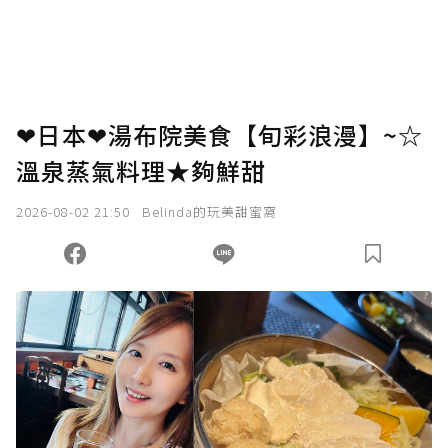
❤日本❤湯布院美食【旬彩浪漫】~☆
溫泉蒸氣料理★夠鮮甜
2026-08-02 21:50
Belinda的玩美甜蜜窩