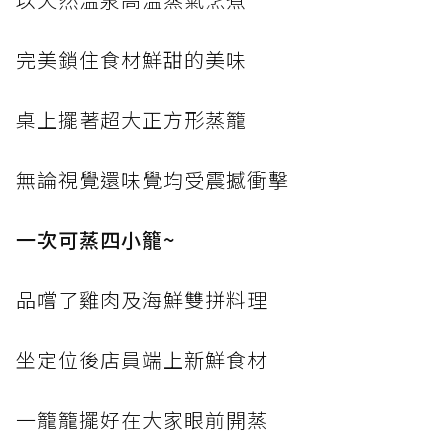
完美鎖住食材鮮甜的美味
桌上擺著超大正方形蒸籠
無論視覺還味覺均受震撼衝擊
一次可蒸四小籠~
品嚐了雞肉及海鮮雙拼料理
坐定位後店員端上新鮮食材
一籠籠擺好在大家眼前開蒸