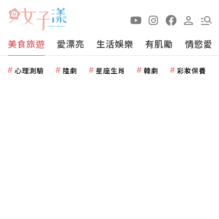
美食旅遊
愛漂亮
生活娛樂
有肌勵
情慾愛
心理測驗
陸劇
星座生肖
韓劇
彩妝保養