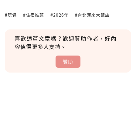
#玩偶
#住宿推薦
#2026年
#台北漢來大飯店
喜歡這篇文章嗎？歡迎贊助作者，好內
容值得更多人支持。
贊助
贊助說明
為了鼓勵作者持續創作更好的內容，會員可以
使用「贊助」功能實質回饋給喜愛的作者。可
將您認為適合的點數贈送給作者，一旦使用贊