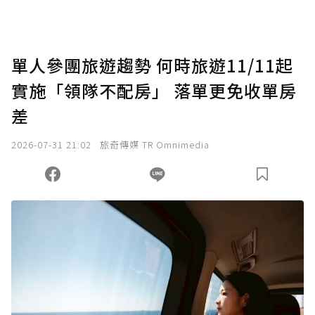
助點數即不得撤銷，單筆贊助最低點數為30
點，最高點數沒有上限。
U 利點數 1 點 = NTD 1 元。
單人參團旅遊趨勢 何時旅遊11/11起
實施「領隊不配房」 落單更免收單房
確認送出
差
我已詳閱贊助說明，且同意站方的使用條款。
2026-07-31 21:02
旅奇傳媒 TR Omnimedia
您當前剩餘 U 利點數：
0
點；前往
購買點數