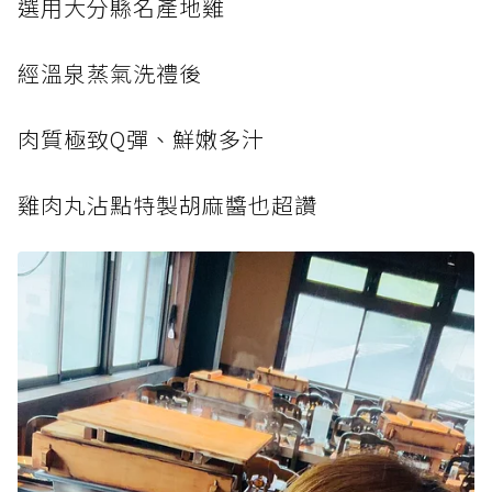
選用大分縣名產地雞
經溫泉蒸氣洗禮後
肉質極致Q彈、鮮嫩多汁
雞肉丸沾點特製胡麻醬也超讚