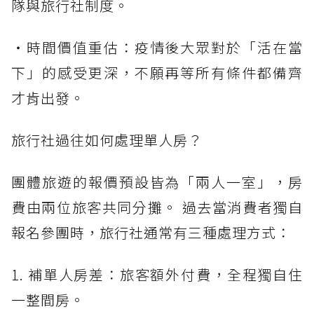
隊與旅行社制度。
・時間價值重估：疫情後大眾對於「活在當
下」的感受更深，不願再等所有條件都備齊
才肯出發。
旅行社過往如何處理單人房？
團體旅遊的報價預設皆為「兩人一室」，房
費由兩位旅客共同分攤。 過去當消費者獨自
報名參團時，旅行社通常有三種處理方式：
1. 補單人房差：旅客額外付費，全程獨自住
一整間房。