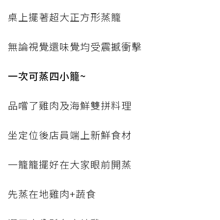
桌上擺著超大正方形蒸籠
無論視覺還味覺均受震撼衝擊
一次可蒸四小籠~
品嚐了雞肉及海鮮雙拼料理
坐定位後店員端上新鮮食材
一籠籠擺好在大家眼前開蒸
先蒸在地雞肉+蔬食