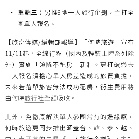
重點三：
另推6地一人旅行企劃，主打全
團單人報名。
【旅奇傳媒/編輯部報導】「何時旅遊」宣布
11/11起，全線行程（國內及輕裝上陣系列除
外）實施「領隊不配房」新制。更打破過去
一人報名須擔心單人房差造成的旅費負擔，
未來若落單旅客無法成功配房，衍生費用將
由何時
旅行社
全額吸收。
此外，為徹底解決單人參團常有的邊緣感，
何時旅遊更同步推出涵蓋台、韓、泰、越、
中、
土耳其
的專屬《一人旅行企劃》，主打