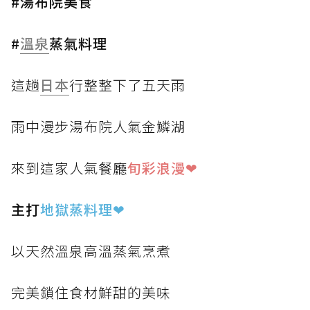
#湯布院美食
#
溫泉
蒸氣料理
這趟
日本
行整整下了五天雨
雨中漫步湯布院人氣金鱗湖
來到這家人氣餐廳
旬彩浪漫❤
主打
地獄蒸料理
❤
以天然溫泉高溫蒸氣烹煮
完美鎖住食材鮮甜的美味