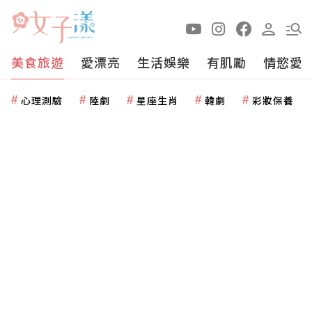
美食旅遊
愛漂亮
生活娛樂
有肌勵
情慾愛
心理測驗
陸劇
星座生肖
韓劇
彩妝保養