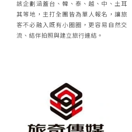
該企劃涵蓋台、韓、泰、越、中、土耳
其等地，主打全團皆為單人報名，讓旅
客不必融入既有小圈圈，更容易自然交
流、結伴拍照與建立旅行連結。