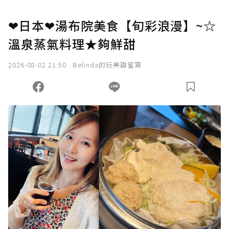
❤日本❤湯布院美食【旬彩浪漫】~☆
溫泉蒸氣料理★夠鮮甜
2026-08-02 21:50
Belinda的玩美甜蜜窩