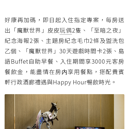
好康再加碼，即日起入住指定專案，每房送
出「魔獸世界」皮皮
玩偶
2隻、「至暗之夜」
紀念海報2張、主題房紀念毛巾2條及盥洗包
乙個、「魔獸世界」30天遊戲時間卡2張、島
語Buffet自助早餐、入住期間享3000元客房
餐飲金，能盡情在房内享用餐點，搭配貴賓
軒行政酒廊禮遇與Happy Hour暢飲時光。