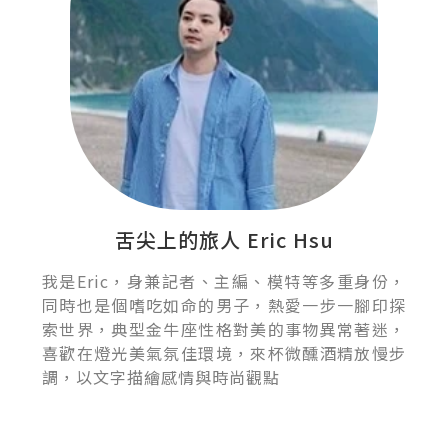
舌尖上的旅人 Eric Hsu
我是Eric，身兼記者、主編、模特等多重身份，
同時也是個嗜吃如命的男子，熱愛一步一腳印探
索世界，典型金牛座性格對美的事物異常著迷，
喜歡在燈光美氣氛佳環境，來杯微醺酒精放慢步
調，以文字描繪感情與時尚觀點