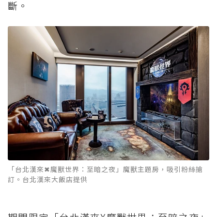
斷。
「台北漢來✖魔獸世界：至暗之夜」魔獸主題房，吸引粉絲搶
訂。台北漢來大飯店提供