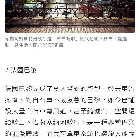
荷蘭阿姆斯特丹幾乎是「單車城市」的代名詞。騎車不是運
動，是生活。圖/123RF圖庫
2.法國巴黎
法國巴黎完成了令人驚訝的轉型。過去車流
擁擠、對自行車不太友善的巴黎，如今已鋪
設大量自行車專用道，甚至縮減汽車空間還
給騎士。沿著塞納河騎行，是一種非常巴黎
的浪漫體驗，而共享單車系統也讓旅人能輕