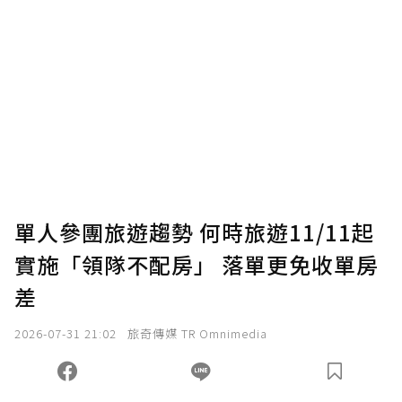
贊助說明
為了鼓勵作者持續創作更好的內容，會員可以
使用「贊助」功能實質回饋給喜愛的作者。可
將您認為適合的點數贈送給作者，一旦使用贊
助點數即不得撤銷，單筆贊助最低點數為30
點，最高點數沒有上限。
U 利點數 1 點 = NTD 1 元。
單人參團旅遊趨勢 何時旅遊11/11起
實施「領隊不配房」 落單更免收單房
確認送出
差
我已詳閱贊助說明，且同意站方的使用條款。
2026-07-31 21:02
旅奇傳媒 TR Omnimedia
您當前剩餘 U 利點數：
0
點；前往
購買點數