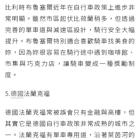
比利時布魯塞爾近年在自行車政策上進步非
常明顯。雖然市區起伏比荷蘭稍多，但透過
完善的單車道與減速區設計，騎行安全大幅
提升。布魯塞爾特別適合喜歡騎車找美食的
妳，因為妳很容易在騎行途中遇到咖啡館、
市集與巧克力店，讓騎車變成一種獎勵制
度。
5.
德國
法蘭克福
德國法蘭克福常被誤會只有金融與高樓，但
其實它是德國自行車政策非常成熟的城市之
一。法蘭克福有單車專用道，沿著萊茵河的