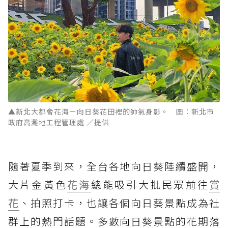
▲新北大都會花海－向日葵花田裡的帥氣身影。 圖：新北市
政府高灘地工程管理處 ／提供
隨著夏季到來，全台各地向日葵陸續盛開，
大片金黃色
花海
總能吸引大批民眾前往
賞
花
、拍照打卡，也讓各個向日葵景點成為社
群上的熱門話題。多數向日葵景點的花期落