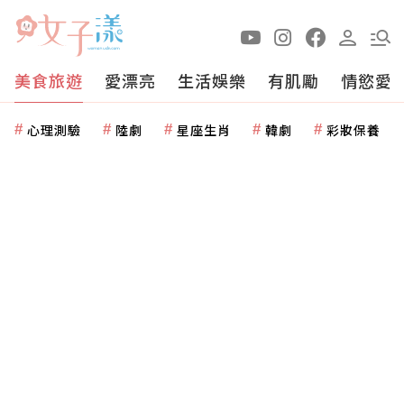
美食旅遊
愛漂亮
生活娛樂
有肌勵
情慾愛
心理測驗
陸劇
星座生肖
韓劇
彩妝保養