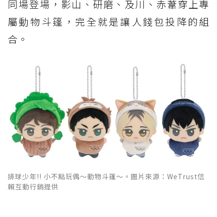
同場登場，影山、研磨、及川、赤葦穿上專
屬動物斗篷，完全就是讓人錢包投降的組
合。
排球少年!! 小不點玩偶～動物斗篷～。圖片來源：WeTrust信
賴互動行銷提供