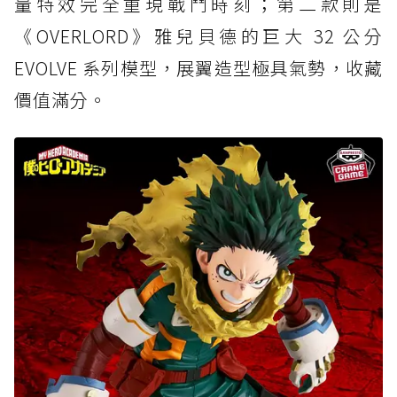
量特效完全重現戰鬥時刻；第二款則是
《OVERLORD》雅兒貝德的巨大 32 公分
EVOLVE 系列模型，展翼造型極具氣勢，收藏
價值滿分。