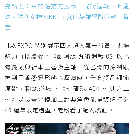
亮點五：高雄站搶先展示！咒術迴戰、七龍
珠、勝利女神NIKKE、我的英雄學院四款一番
賞
此次EXPO 特別展示四大超人氣一番賞，現場
魅力直接爆棚。《劇場版 咒術迴戰 0》以乙
骨憂太與祈本里香為主軸，從乙骨的冷冽眼
神到里香怨靈形態的壓迫感，全套獎品細節
滿點，粉絲必收。《七龍珠 40th～其之二
～》以漫畫分鏡加上經典角色能量姿態打造
40 週年限定造型，老粉看了絕對熱血。