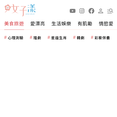
美食旅遊
愛漂亮
生活娛樂
有肌勵
情慾愛
心理測驗
陸劇
星座生肖
韓劇
彩妝保養