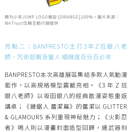
周刊少年JUMP LOGO模型 [ORANGE]100%。圖片來源：
WeTrust信賴互動行銷提供
亮點二：BANPRESTO主打3年Z班銀八老
師、咒術迴戰及獵人 細緻度百分百必收
BANPRESTO本次高雄展區集結多款人氣動漫
鉅作，以高規格模型震撼亮相。《3 年 Z 班
銀八老師》以坂田銀八的經典散漫姿態重返
講桌；《鏈鋸人 蕾潔篇》的蕾潔以 GLITTER
& GLAMOURS 系列重現神秘魅力；《火影忍
者》鳴人則以漫畫封面造型回歸，連武器刻