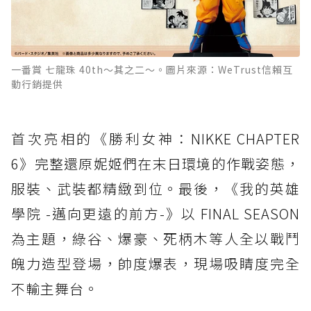
一番賞 七龍珠 40th～其之二～。圖片來源：WeTrust信賴互
動行銷提供
首次亮相的《勝利女神：NIKKE CHAPTER
6》完整還原妮姬們在末日環境的作戰姿態，
服裝、武裝都精緻到位。最後，《我的英雄
學院 -邁向更遠的前方-》以 FINAL SEASON
為主題，綠谷、爆豪、死柄木等人全以戰鬥
魄力造型登場，帥度爆表，現場吸睛度完全
不輸主舞台。