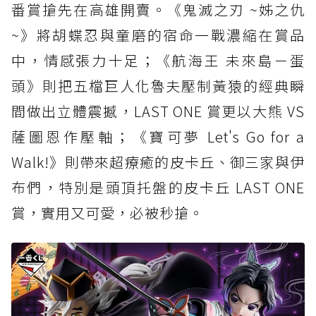
番賞搶先在高雄開賣。《鬼滅之刃 ~姊之仇
~》將胡蝶忍與童磨的宿命一戰濃縮在賞品
中，情感張力十足；《航海王 未來島－蛋
頭》則把五檔巨人化魯夫壓制黃猿的經典瞬
間做出立體震撼，LAST ONE 賞更以大熊 VS
薩圖恩作壓軸；《寶可夢 Let's Go for a
Walk!》則帶來超療癒的皮卡丘、御三家與伊
布們，特別是頭頂托盤的皮卡丘 LAST ONE
賞，實用又可愛，必被秒搶。