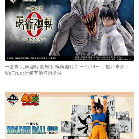
一番賞 咒術迴戰 劇場版 呪術廻戦０ ー1224ー 。圖片來源：
WeTrust信賴互動行銷提供