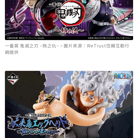
一番賞 鬼滅之刃 ~姊之仇~。圖片來源：WeTrust信賴互動行
銷提供