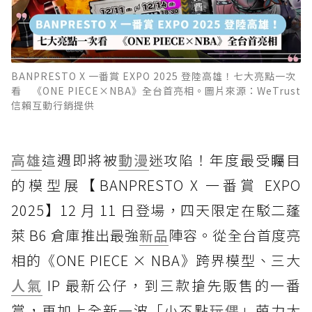
BANPRESTO X 一番賞 EXPO 2025 登陸高雄！七大亮點一次
看 《ONE PIECE×NBA》全台首亮相。圖片來源：WeTrust
信賴互動行銷提供
高雄
這週即將被
動漫
迷攻陷！年度最受矚目
的模型展【BANPRESTO X 一番賞 EXPO
2025】12 月 11 日登場，四天限定在駁二蓬
萊 B6 倉庫推出最強
新品
陣容。從全台首度亮
相的《ONE PIECE × NBA》跨界模型、三大
人氣
IP 最新公仔，到三款搶先販售的一番
賞，再加上全新一波「小不點
玩偶
」萌力大