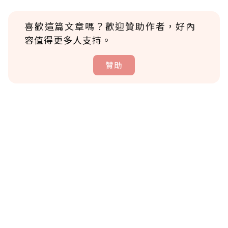
喜歡這篇文章嗎？歡迎贊助作者，好內
容值得更多人支持。
贊助
贊助說明
為了鼓勵作者持續創作更好的內容，會員可以
使用「贊助」功能實質回饋給喜愛的作者。可
將您認為適合的點數贈送給作者，一旦使用贊
助點數即不得撤銷，單筆贊助最低點數為30
點，最高點數沒有上限。
U 利點數 1 點 = NTD 1 元。