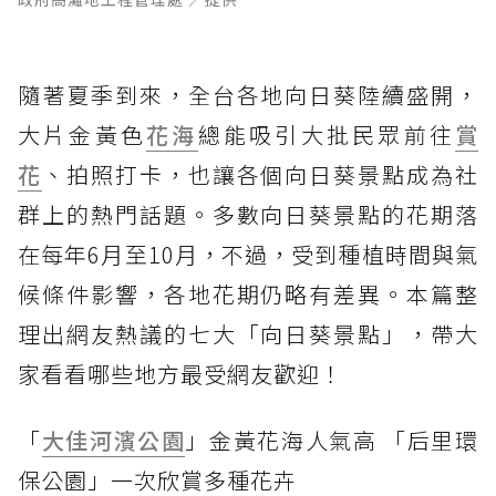
隨著夏季到來，全台各地向日葵陸續盛開，
大片金黃色
花海
總能吸引大批民眾前往
賞
花
、拍照打卡，也讓各個向日葵景點成為社
群上的熱門話題。多數向日葵景點的花期落
在每年6月至10月，不過，受到種植時間與氣
候條件影響，各地花期仍略有差異。本篇整
理出網友熱議的七大「向日葵景點」，帶大
家看看哪些地方最受網友歡迎！
「
大佳河濱公園
」金黃花海人氣高 「后里環
保公園」一次欣賞多種花卉