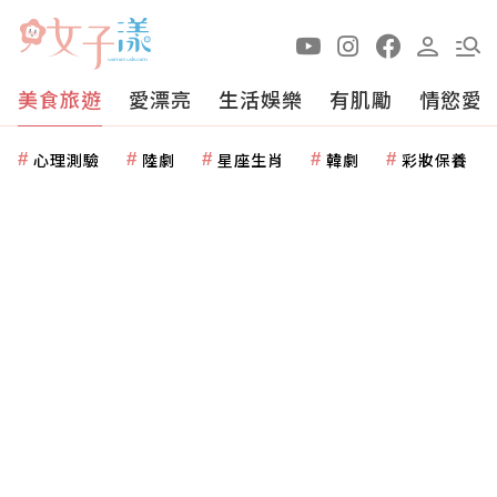
美食旅遊
愛漂亮
生活娛樂
有肌勵
情慾愛
心理測驗
陸劇
星座生肖
韓劇
彩妝保養