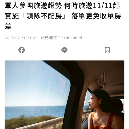
單人參團旅遊趨勢 何時旅遊11/11起
實施「領隊不配房」 落單更免收單房
確認送出
差
我已詳閱贊助說明，且同意站方的使用條款。
2026-07-31 21:02
旅奇傳媒 TR Omnimedia
您當前剩餘 U 利點數：
0
點；前往
購買點數