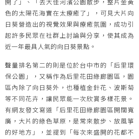
開了」、「去大佳河濱公園散步，整片金黃
色的太陽花海實在太療癒了」，可見大片向
日葵營造出的視覺效果與療癒氛圍，成功引
起許多民眾在社群上討論與分享，使其成為
近一年最具人氣的向日葵景點。
聲量排名第二的則是位於台中市的「后里環
保公園」，又稱作為后里花田綠廊園區，園
區內除了向日葵外，也種植金針花、波斯菊
等不同花卉，讓民眾能一次欣賞多樣花景。
有網友發文寫道「后里花田綠廊園區開闊寬
廣，大片的綠色草原，是常來散步、放風箏
的好地方」，並提到「每次來盛開的花都不