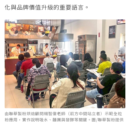
化與品牌價值升級的重要語言。
由聯華製粉烘焙顧問楊智偉老師（前方中間站立者）示範全粒
粉應用，實作說明吸水、麵團與發酵等關鍵。圖/聯華製粉提供