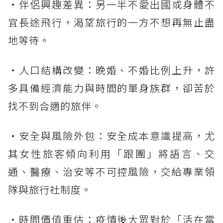
・伴侶興趣差異：另一半不愛出國或身體不
宜長途飛行，渴望旅行的一方不想再無止盡
地等待。
・人口結構改變：晚婚、不婚比例上升，許
多具備經濟能力與時間的單身族群，卻苦於
找不到合適的旅伴。
・安全與風險外包：安全成本意識提高，尤
其女性旅客傾向利用「跟團」將語言、交
通、醫療、治安等不可控風險，交給專業領
隊與旅行社制度。
・時間價值重估：疫情後大眾對於「活在當