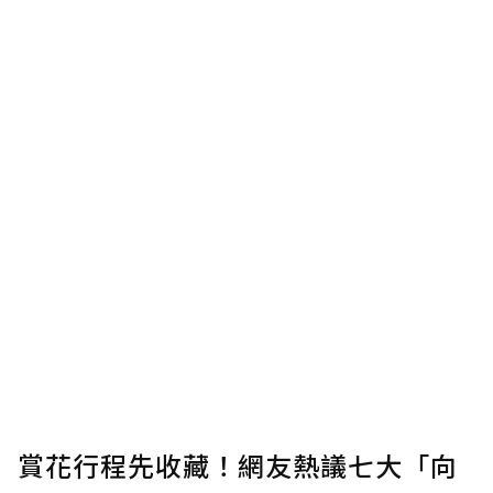
賞花行程先收藏！網友熱議七大「向