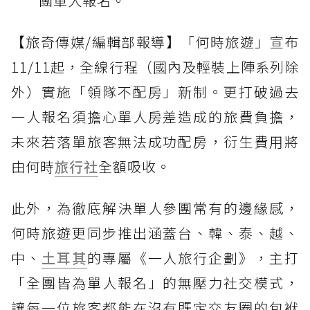
團單人報名。
【旅奇傳媒/編輯部報導】「何時旅遊」宣布
11/11起，全線行程（國內及輕裝上陣系列除
外）實施「領隊不配房」新制。更打破過去
一人報名須擔心單人房差造成的旅費負擔，
未來若落單旅客無法成功配房，衍生費用將
由何時
旅行社
全額吸收。
此外，為徹底解決單人參團常有的邊緣感，
何時旅遊更同步推出涵蓋台、韓、泰、越、
中、
土耳其
的專屬《一人旅行企劃》，主打
「全團皆為單人報名」的無壓力社交模式，
讓每一位旅客都能在沒有既定交友圈的包袱